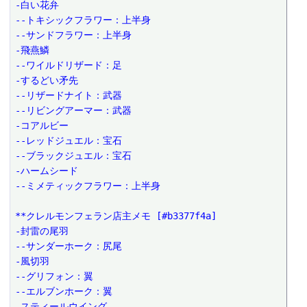
-白い花弁
--トキシックフラワー：上半身
--サンドフラワー：上半身
-飛燕鱗
--ワイルドリザード：足
-するどい矛先
--リザードナイト：武器
--リビングアーマー：武器
-コアルビー
--レッドジュエル：宝石
--ブラックジュエル：宝石
-ハームシード
--ミメティックフラワー：上半身
**クレルモンフェラン店主メモ [#b3377f4a]
-封雷の尾羽
--サンダーホーク：尻尾
-風切羽
--グリフォン：翼
--エルブンホーク：翼
-スティールウイング