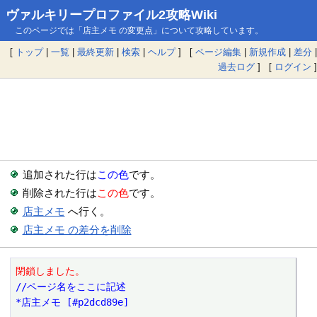
ヴァルキリープロファイル2攻略Wiki
このページでは「店主メモ の変更点」について攻略しています。
[
トップ
|
一覧
|
最終更新
|
検索
|
ヘルプ
] [
ページ編集
|
新規作成
|
差分
|
過去ログ
] [
ログイン
]
追加された行は
この色
です。
削除された行は
この色
です。
店主メモ
へ行く。
店主メモ の差分を削除
閉鎖しました。
//ページ名をここに記述
*店主メモ [#p2dcd89e]