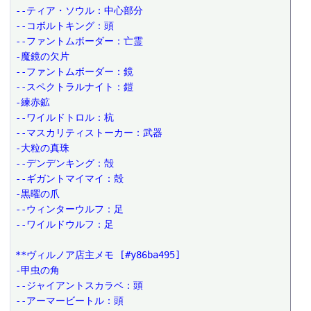
--ティア・ソウル：中心部分
--コボルトキング：頭
--ファントムボーダー：亡霊
-魔鏡の欠片
--ファントムボーダー：鏡
--スペクトラルナイト：鎧
-練赤鉱
--ワイルドトロル：杭
--マスカリティストーカー：武器
-大粒の真珠
--デンデンキング：殻
--ギガントマイマイ：殻
-黒曜の爪
--ウィンターウルフ：足
--ワイルドウルフ：足
**ヴィルノア店主メモ [#y86ba495]
-甲虫の角
--ジャイアントスカラベ：頭
--アーマービートル：頭