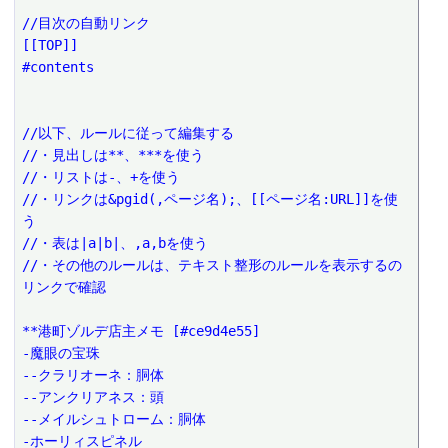
//目次の自動リンク
[[TOP]]
#contents
//以下、ルールに従って編集する
//・見出しは**、***を使う
//・リストは-、+を使う
//・リンクは&pgid(,ページ名);、[[ページ名:URL]]を使
う
//・表は|a|b|、,a,bを使う
//・その他のルールは、テキスト整形のルールを表示するの
リンクで確認
**港町ゾルデ店主メモ [#ce9d4e55]
-魔眼の宝珠
--クラリオーネ：胴体
--アンクリアネス：頭
--メイルシュトローム：胴体
-ホーリィスピネル