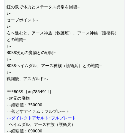
虹の泉で体力とステータス異常を回復~

↓~

セーブポイント~

↓~

右へ進むと、アース神族（救護班）、アース神族（護衛兵）
との戦闘~

↓~

BOSS次元の魔物との戦闘~

↓~

BOSSヘイムダル、アース神族（護衛兵）との戦闘~

↓~

戦闘後、アスガルドへ

***BOSS [#q785491f]

-次元の魔物

--経験値：350000

--ダイレクトアサルト:フルプレート
-ヘイムダル、アース神族（護衛兵）

--経験値：690000
