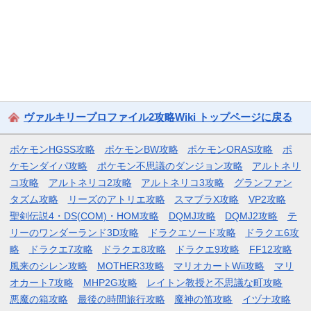
ヴァルキリープロファイル2攻略Wiki トップページに戻る
ポケモンHGSS攻略
ポケモンBW攻略
ポケモンORAS攻略
ポ
ケモンダイパ攻略
ポケモン不思議のダンジョン攻略
アルトネリ
コ攻略
アルトネリコ2攻略
アルトネリコ3攻略
グランファン
タズム攻略
リーズのアトリエ攻略
スマブラX攻略
VP2攻略
聖剣伝説4・DS(COM)・HOM攻略
DQMJ攻略
DQMJ2攻略
テ
リーのワンダーランド3D攻略
ドラクエソード攻略
ドラクエ6攻
略
ドラクエ7攻略
ドラクエ8攻略
ドラクエ9攻略
FF12攻略
風来のシレン攻略
MOTHER3攻略
マリオカートWii攻略
マリ
オカート7攻略
MHP2G攻略
レイトン教授と不思議な町攻略
悪魔の箱攻略
最後の時間旅行攻略
魔神の笛攻略
イヅナ攻略