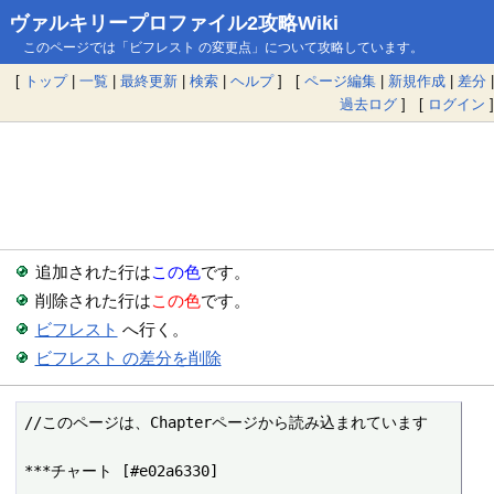
ヴァルキリープロファイル2攻略Wiki
このページでは「ビフレスト の変更点」について攻略しています。
[
トップ
|
一覧
|
最終更新
|
検索
|
ヘルプ
] [
ページ編集
|
新規作成
|
差分
|
過去ログ
] [
ログイン
]
追加された行は
この色
です。
削除された行は
この色
です。
ビフレスト
へ行く。
ビフレスト の差分を削除
//このページは、Chapterページから読み込まれています

***チャート [#e02a6330]
