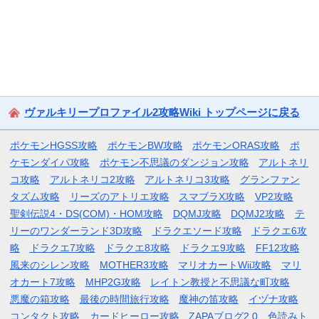
ヴァルキリープロファイル2攻略Wiki トップページに戻る
ポケモンHGSS攻略
ポケモンBW攻略
ポケモンORAS攻略
ポ
ケモンダイパ攻略
ポケモン不思議のダンジョン攻略
アルトネリ
コ攻略
アルトネリコ2攻略
アルトネリコ3攻略
グランファン
タズム攻略
リーズのアトリエ攻略
スマブラX攻略
VP2攻略
聖剣伝説4・DS(COM)・HOM攻略
DQMJ攻略
DQMJ2攻略
テ
リーのワンダーランド3D攻略
ドラクエソード攻略
ドラクエ6攻
略
ドラクエ7攻略
ドラクエ8攻略
ドラクエ9攻略
FF12攻略
風来のシレン攻略
MOTHER3攻略
マリオカートWii攻略
マリ
オカート7攻略
MHP2G攻略
レイトン教授と不思議な町攻略
悪魔の箱攻略
最後の時間旅行攻略
魔神の笛攻略
イヅナ攻略
コンタクト攻略
カードヒーロー攻略
ZAPAブログ2.0
色読みト