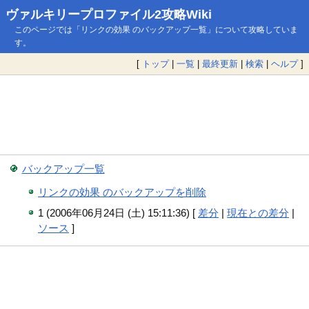
ヴァルキリープロファイル2攻略Wiki
このページでは「リンクの効果 のバックアップ一覧」について攻略していま
す。
[
トップ
|
一覧
|
最終更新
|
検索
|
ヘルプ
]
バックアップ一覧
リンクの効果 のバックアップを削除
1 (2006年06月24日 (土) 15:11:36) [
差分
|
現在との差分
|
ソース
]