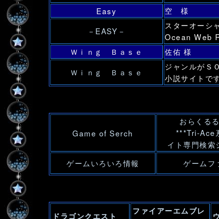
空 様
Easy
スターオーシャ
－EASY－
Ocean We
Ｗｉｎｇ Ｂａｓｅ
佐佑 様
ジャンルがＳ
Ｗｉｎｇ Ｂａｓｅ
小説サイトで
おらくる
***Tri-Ac
Game of Serch
イト専門検索
ゲームいろいろ情報
ゲームフ
ファイアーエムブレ
ドラゴンクエスト