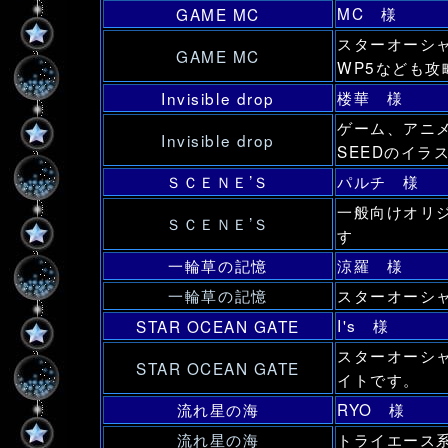
MC 様
GAME MC
スターオーシャ
GAME MC
WP5なども
楼華 様
Invisible drop
ゲーム、アニ
Invisible drop
SEEDのイラ
ＳＣＥＮＥ’Ｓ
パルチ 様
一般向けオリ
ＳＣＥＮＥ’Ｓ
す
一輪草の記憶
涼羅 様
一輪草の記憶
スターオーシ
I's 様
STAR OCEAN GATE
スターオーシ
STAR OCEAN GATE
イトです。
流れ星の海
RYO 様
流れ星の海
トライエース