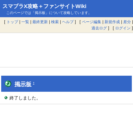
スマブラX攻略＋ファンサイトWiki
このページでは「掲示板」について攻略しています。
[
トップ
|
一覧
|
最終更新
|
検索
|
ヘルプ
] [
ページ編集
|
新規作成
|
差分
|
過去ログ
] [
ログイン
]
掲示板
†
終了しました。