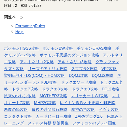
昨日：2 累計：61327
関連ページ
FormattingRules
Help
ポケモンHGSS攻略
ポケモンBW攻略
ポケモンORAS攻略
ポ
ケモンダイパ攻略
ポケモン不思議のダンジョン攻略
アルトネリ
コ攻略
アルトネリコ2攻略
アルトネリコ3攻略
グランファン
タズム攻略
リーズのアトリエ攻略
スマブラX攻略
VP2攻略
聖剣伝説4・DS(COM)・HOM攻略
DQMJ攻略
DQMJ2攻略
テ
リーのワンダーランド3D攻略
ドラクエソード攻略
ドラクエ6攻
略
ドラクエ7攻略
ドラクエ8攻略
ドラクエ9攻略
FF12攻略
風来のシレン攻略
MOTHER3攻略
マリオカートWii攻略
マリ
オカート7攻略
MHP2G攻略
レイトン教授と不思議な町攻略
悪魔の箱攻略
最後の時間旅行攻略
魔神の笛攻略
イヅナ攻略
コンタクト攻略
カードヒーロー攻略
ZAPAブログ2.0
色読みト
レーニング
ステルス将棋 棋譜再生
ファミコンのプレイ画像