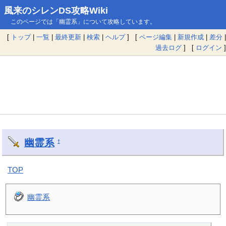
風来のシレンDS攻略Wiki
このページでは「幽霊系」について攻略しています。
[
トップ
|
一覧
|
最終更新
|
検索
|
ヘルプ
] [
ページ編集
|
新規作成
|
差分
|
過去ログ
] [
ログイン
]
幽霊系
†
TOP
幽霊系