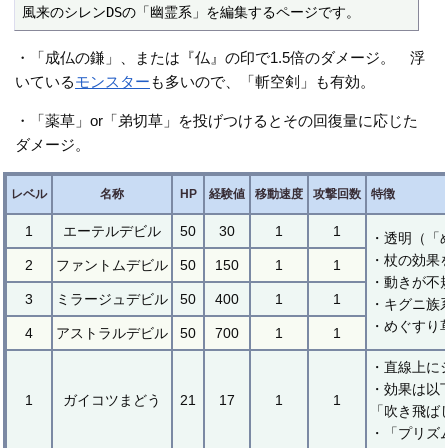
風来のシレンDSの「幽霊系」を編集するページです。
・「成仏の鎌」、または『仏』の印で1.5倍のダメージ。 浮
いている
モンスター
も多いので、「斬空剣」も有効。
・「薬草」or「弟切草」を投げつけるとその回復量に応じた
ダメージ。
レベル
名称
HP
経験値
移動速度
攻撃回数
特徴
1
エーテルデビル
50
30
1
1
・透明（「
・杖の効果
2
ファントムデビル
50
150
1
1
・動きが不
3
ミラージュデビル
50
400
1
1
・キグニ族
・めぐすり
4
アストラルデビル
50
700
1
1
・直線上に
・効果は以
1
ガイコツまどう
21
17
1
1
「吹き飛ば
・「プリズ