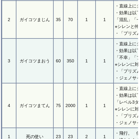
・直線上に
・効果は以
2
ガイコツまじん
35
70
1
1
「混乱」「
※シレンと
・「プリズ
・直線上に
・効果は以
「不幸」「
3
ガイコツまおう
60
350
1
1
※シレンに
・「プリズ
・ジェノサ
・直線上に
・効果は以
「レベル3
4
ガイコツまてん
75
2000
1
1
※シレンに
・「プリズ
・ジェノサ
・飛行。 
1
死の使い
23
23
2
1