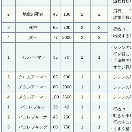
・追われた
・飛行。 
2
地獄の死者
45
130
2
2
・攻撃回数
3
死神
65
700
2
2
・壁抜け。
・出現する
4
冥王
77
3000
2
2
・シレンの
・壁を背にす
1
セルアーマー
35
70
1
1
・「遠投の
・オヤジ戦
2
クロムアーマー
65
600
1
1
・シレンの
3
チタンアーマー
80
2000
1
1
・シレンの
4
メタルアーマー
100
3600
1
1
・シレンの
1
パコレプキン
28
42
1
1
・壁抜け。
・動きが不
2
パコレプキーナ
45
250
1
1
・壁の中に
3
パコレプキング
60
750
1
1
・うまく壁