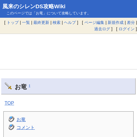
風来のシレンDS攻略Wiki
このページでは「お竜」について攻略しています。
[
トップ
|
一覧
|
最終更新
|
検索
|
ヘルプ
] [
ページ編集
|
新規作成
|
差分
|
過去ログ
] [
ログイン
]
お竜
†
TOP
お竜
コメント