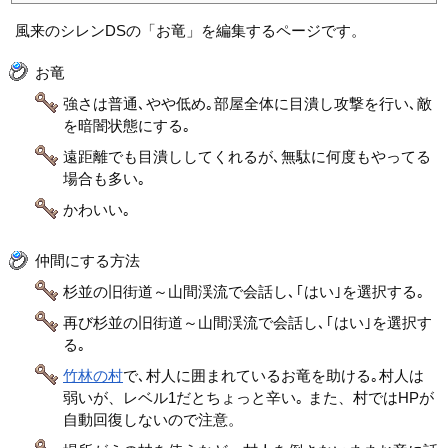
風来のシレンDSの「お竜」を編集するページです。
お竜
強さは普通､やや低め｡部屋全体に目潰し攻撃を行い､敵
を暗闇状態にする｡
遠距離でも目潰ししてくれるが､無駄に何度もやってる
場合も多い｡
かわいい｡
仲間にする方法
杉並の旧街道～山間渓流で会話し､｢はい｣を選択する｡
再び杉並の旧街道～山間渓流で会話し､｢はい｣を選択す
る｡
竹林の村
で､村人に囲まれているお竜を助ける｡村人は
弱いが、レベル1だとちょっと辛い｡ また、村ではHPが
自動回復しないので注意。