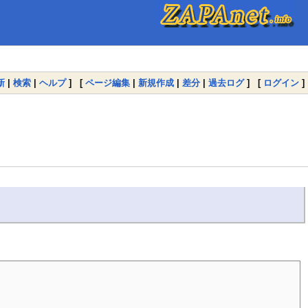
新
|
検索
|
ヘルプ
] [
ページ編集
|
新規作成
|
差分
|
過去ログ
] [
ログイン
]