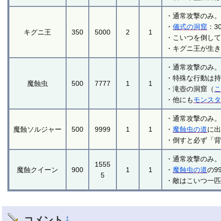
・通常攻撃のみ
・
儀式の洞窟
：3
キグニ王
350
5000
2
1
・こいつを倒し
・キグニ王が生
・通常攻撃のみ
・特殊な行動は
魔蝕虫
500
7777
1
1
・滝壺の洞窟（
・他にも
モンス
・通常攻撃のみ
魔蝕ソルジャー
500
9999
1
1
・
魔蝕虫の道
に
・倒すと必ず「
・通常攻撃のみ
1555
魔蝕クイーン
900
1
1
・
魔蝕虫の道
の9
5
・敵はこいつ一
コメント
†