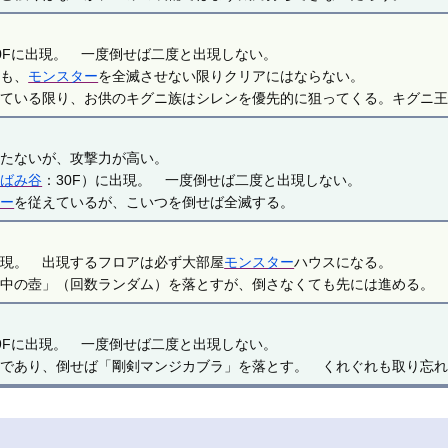
。
0Fに出現。 一度倒せば二度と出現しない。
ても、
モンスター
を全滅させない限りクリアにはならない。
きている限り、お供のキグニ族はシレンを優先的に狙ってくる。キグニ
。
持たないが、攻撃力が高い。
こばみ谷
：30F）に出現。 一度倒せば二度と出現しない。
ター
を従えているが、こいつを倒せば全滅する。
。
出現。 出現するフロアは必ず大部屋
モンスター
ハウスになる。
背中の壺」（回数ランダム）を落とすが、倒さなくても先には進める
。
9Fに出現。 一度倒せば二度と出現しない。
匹であり、倒せば「剛剣マンジカブラ」を落とす。 くれぐれも取り忘