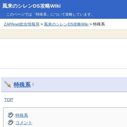
風来のシレンDS攻略Wiki
このページでは「特殊系」について攻略しています。
ZAPAnet総合情報局
>
風来のシレンDS攻略Wiki
> 特殊系
特殊系
†
TOP
特殊系
コメント