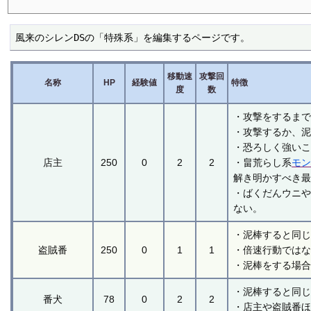
風来のシレンDSの「特殊系」を編集するページです。
移動速
攻撃回
名称
HP
経験値
特徴
度
数
・攻撃をするま
・攻撃するか、
・恐ろしく強い
店主
250
0
2
2
・畠荒らし系
モ
解き明かすべき
・ばくだんウニ
ない。
・泥棒すると同
盗賊番
250
0
1
1
・倍速行動では
・泥棒をする場
・泥棒すると同
番犬
78
0
2
2
・店主や盗賊番