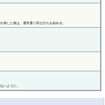
王を倒した後は、通常通り同士討ちを始める。
。
れないように。