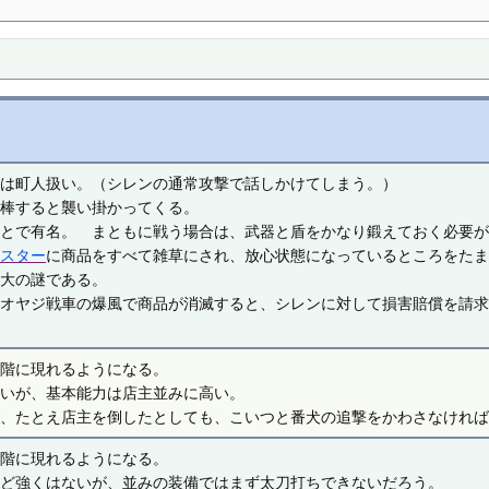
では町人扱い。（シレンの通常攻撃で話しかけてしまう。）
泥棒すると襲い掛かってくる。
ことで有名。 まともに戦う場合は、武器と盾をかなり鍛えておく必要
ンスター
に商品をすべて雑草にされ、放心状態になっているところをた
最大の謎である。
やオヤジ戦車の爆風で商品が消滅すると、シレンに対して損害賠償を請
じ階に現れるようになる。
ないが、基本能力は店主並みに高い。
合、たとえ店主を倒したとしても、こいつと番犬の追撃をかわさなけれ
じ階に現れるようになる。
ほど強くはないが、並みの装備ではまず太刀打ちできないだろう。