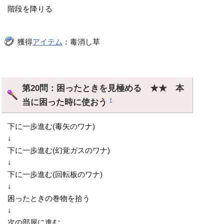
階段を降りる
獲得
アイテム
：毒消し草
第20問：困ったときを見極める ★★ 本
当に困った時に使おう
†
下に一歩進む(毒矢のワナ)
↓
下に一歩進む(幻覚ガスのワナ)
↓
下に一歩進む(回転板のワナ)
↓
困ったときの巻物を拾う
↓
次の部屋に進む