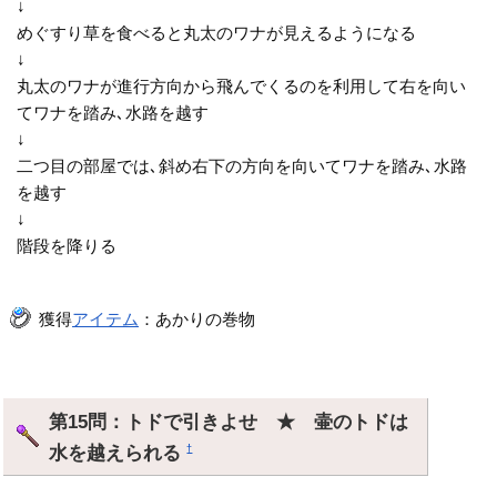
↓
めぐすり草を食べると丸太のワナが見えるようになる
↓
丸太のワナが進行方向から飛んでくるのを利用して右を向い
てワナを踏み､水路を越す
↓
二つ目の部屋では､斜め右下の方向を向いてワナを踏み､水路
を越す
↓
階段を降りる
獲得
アイテム
：あかりの巻物
第15問：トドで引きよせ ★ 壷のトドは
水を越えられる
†