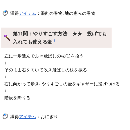
獲得
アイテム
：混乱の巻物､地の恵みの巻物
第11問：やりすごす方法 ★★ 投げても
入れても使える壷
†
左に一歩進んでふき飛ばしの杖(1)を拾う
↓
そのまま右を向いて吹き飛ばしの杖を振る
↓
右に向かって歩き､やりすごしの壷をギャザーに投げつける
↓
階段を降りる
獲得
アイテム
：おにぎり