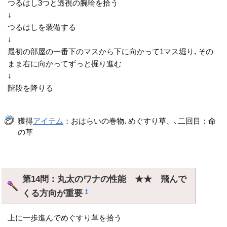
つるはし3つと透視の腕輪を拾う
↓
つるはしを装備する
↓
最初の部屋の一番下のマスから下に向かって1マス堀り､その
まま右に向かってずっと掘り進む
↓
階段を降りる
獲得
アイテム
：おはらいの巻物､めぐすり草、､二回目：命
の草
第14問：丸太のワナの性能 ★★ 飛んで
くる方向が重要
†
上に一歩進んでめぐすり草を拾う