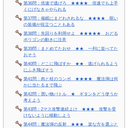
第36問：倍速で逃げろ ★★★★ 倍速でも上手
くにげなきゃやられる
第37問：催眠にまどわされるな ★★★★ 呪い
の装備が役立つこともある
第38問：先回りを利用せよ ★★★★★ おどる
ポリゴンの動きに注意
第39問：まとめてたおせ ★★ 一列に並べてた
おそう
第40問：どこに飛ばすか ★★ 逃げられるよう
にふき飛ばそう
第41問：肉と杖のコンボ ★★★★ 魔法弾は何
かに当たるまで飛ぶ
第42問：買い物バトル ★ ギタンをどう使うか
考えよう
第43問：2マス攻撃連続よけ ★★★ 攻撃を受
けないように移動しよう
第44問：魔法弾の反射 ★★★ 楽な方を選ぶと