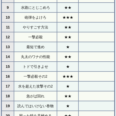
9
水路にとじこめろ
★★
10
砲弾をよけろ
★★★
11
やりすごす方法
★★
12
一撃必殺
★★
13
最短で進め
★
14
丸太のワナの性能
★★
15
トドで引きよせ
★
16
一撃必殺その2
★★★
17
水を超えた攻撃その2
★
18
急がば回れ
★★
19
読んではいけない巻物
★
20
困った時を見極める
★★