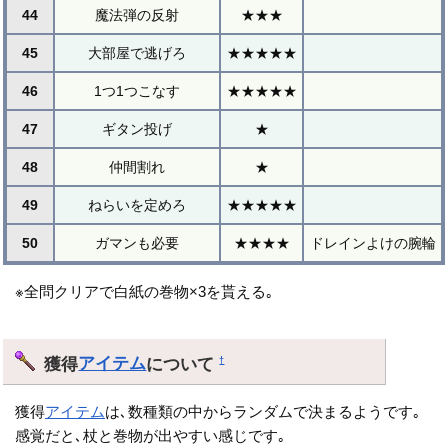
44
魔法弾の反射
★★★
45
大部屋で逃げろ
★★★★★
46
1つ1つこなす
★★★★★
47
ギタン投げ
★
48
仲間割れ
★
49
ねらいを定めろ
★★★★★
50
ガマンも必要
★★★★
ドレインよけの腕輪
※全問クリアで白紙の巻物×3を貰える｡
獲得
アイテム
について
†
獲得
アイテム
は､数種類の中からランダムで決まるようです｡
感覚だと､杖と巻物が出やすい感じです｡