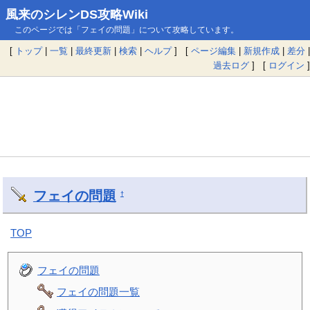
風来のシレンDS攻略Wiki
このページでは「フェイの問題」について攻略しています。
[
トップ
|
一覧
|
最終更新
|
検索
|
ヘルプ
] [
ページ編集
|
新規作成
|
差分
|
過去ログ
] [
ログイン
]
フェイの問題
†
TOP
フェイの問題
フェイの問題一覧