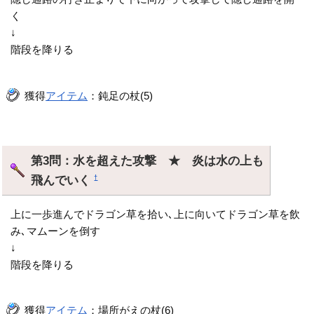
く
↓
階段を降りる
獲得
アイテム
：鈍足の杖(5)
第3問：水を超えた攻撃 ★ 炎は水の上も
飛んでいく
†
上に一歩進んでドラゴン草を拾い､上に向いてドラゴン草を飲
み､マムーンを倒す
↓
階段を降りる
獲得
アイテム
：場所がえの杖(6)