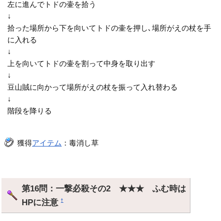
左に進んでトドの壷を拾う
↓
拾った場所から下を向いてトドの壷を押し､場所がえの杖を手
に入れる
↓
上を向いてトドの壷を割って中身を取り出す
↓
豆山賊に向かって場所がえの杖を振って入れ替わる
↓
階段を降りる
獲得
アイテム
：毒消し草
第16問：一撃必殺その2 ★★★ ふむ時は
HPに注意
†