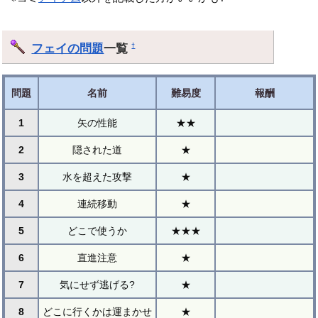
フェイの問題
一覧
†
問題
名前
難易度
報酬
1
矢の性能
★★
2
隠された道
★
3
水を超えた攻撃
★
4
連続移動
★
5
どこで使うか
★★★
6
直進注意
★
7
気にせず逃げる?
★
8
どこに行くかは運まかせ
★