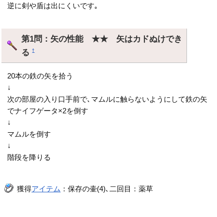
逆に剣や盾は出にくいです｡
第1問：矢の性能 ★★ 矢はカドぬけでき
る
†
20本の鉄の矢を拾う
↓
次の部屋の入り口手前で､マムルに触らないようにして鉄の矢
でナイフゲータ×2を倒す
↓
マムルを倒す
↓
階段を降りる
獲得
アイテム
：保存の壷(4)､二回目：薬草