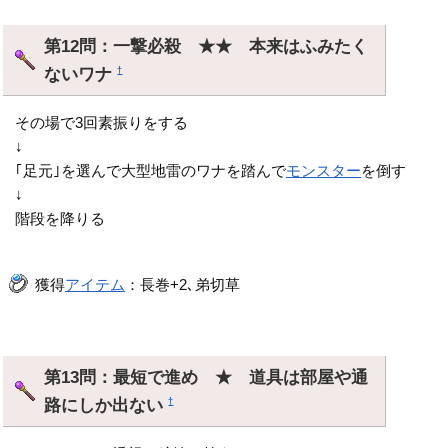
第12問：一撃必殺 ★★ 本来はふみたく
ないワナ
†
その場で3回素振りをする
↓
｢足元｣を選んで大型地雷のワナを踏んで
モンスター
を倒す
↓
階段を降りる
獲得
アイテム
：長巻+2､弟切草
第13問：最短で進め ★ 道具は部屋や通
路にしか出ない
†