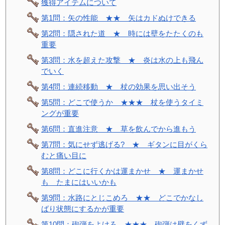
獲得アイテムについて
第1問：矢の性能 ★★ 矢はカドぬけできる
第2問：隠された道 ★ 時には壁をたたくのも
重要
第3問：水を超えた攻撃 ★ 炎は水の上も飛ん
でいく
第4問：連続移動 ★ 杖の効果を思い出そう
第5問：どこで使うか ★★★ 杖を使うタイミ
ングが重要
第6問：直進注意 ★ 草を飲んでから進もう
第7問：気にせず逃げる? ★ ギタンに目がくら
むと痛い目に
第8問：どこに行くかは運まかせ ★ 運まかせ
も たまにはいいかも
第9問：水路にとじこめろ ★★ どこでかなし
ばり状態にするかが重要
第10問：砲弾をよけろ ★★★ 砲弾は壁をくず