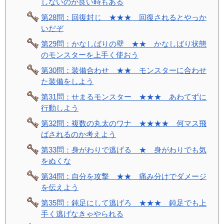
しないのが良い時もある
第28問：回復封じ ★★★ 回復されるとやっか
いだぞ
第29問：かなしばりの壁 ★★ かなしばり状態
のモンスターを上手く使おう
第30問：装備合わせ ★★ モンスターに合わせ
た装備をしよう
第31問：せまるモンスター ★★★ あわてずに
行動しよう
第32問：複数の丸太のワナ ★★★★ 何マス飛
ばされるのか考えよう
第33問：身がわりで逃げる ★ 身がわりでも気
をぬくな
第34問：自分を攻撃 ★★ 痛み分けでダメージ
を伝えよう
第35問：鈍足にして逃げろ ★★★ 鈍足でも上
手く逃げなきゃやられる