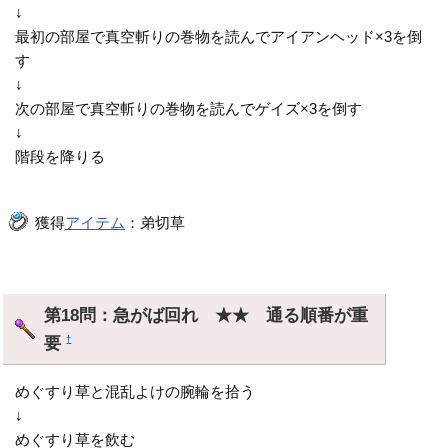
↓
最初の部屋で真空斬りの巻物を読んでアイアンヘッド×3を倒
す
↓
次の部屋で真空斬りの巻物を読んでゲイズ×3を倒す
↓
階段を降りる
獲得
アイテム
：弟切草
第18問：急がば回れ ★★ 通る順番が重
要
†
めぐすり草と混乱よけの腕輪を拾う
↓
めぐすり草を飲む