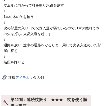
マムルに向かって杖を振り水路を越す
↓
1本の木の矢を拾う
↓
次の部屋の入り口で火炎入道が寝ているので､1マス離れて木
の矢を打ち､火炎入道を起こす
↓
通路を戻り､途中の通路をぐるりと一周して火炎入道のいた部
屋に戻る
↓
階段を降りる
獲得
アイテム
：金の剣
第22問：連続杖振り ★★★ 杖を使う順
†