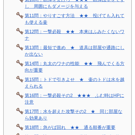
し 周囲にもダメージを与える
第11問：やりすごす方法 ★★ 投げても入れて
も使える壷
第12問：一撃必殺 ★★ 本来はふみたくないワ
ナ
第13問：最短で進め ★ 道具は部屋や通路にし
か出ない
第14問：丸太のワナの性能 ★★ 飛んでくる方
向が重要
第15問：トドで引きよせ ★ 壷のトドは水を越
えられる
第16問：一撃必殺その2 ★★★ ふむ時はHPに
注意
第17問：水を超えた攻撃その2 ★ 同じ部屋な
ら効果あり
第18問：急がば回れ ★★ 通る順番が重要