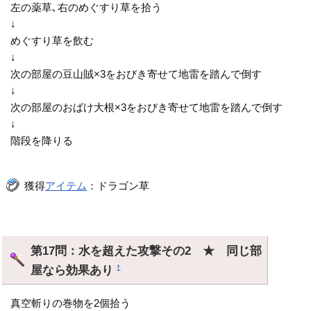
左の薬草､右のめぐすり草を拾う
↓
めぐすり草を飲む
↓
次の部屋の豆山賊×3をおびき寄せて地雷を踏んで倒す
↓
次の部屋のおばけ大根×3をおびき寄せて地雷を踏んで倒す
↓
階段を降りる
獲得
アイテム
：ドラゴン草
第17問：水を超えた攻撃その2 ★ 同じ部
屋なら効果あり
†
真空斬りの巻物を2個拾う