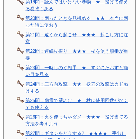
第19問：読んではいけない巻物 ★ 投げて使え
る巻物もある
第20問：困ったときを見極める ★★ 本当に困
った時に使おう
第21問：遠くから起こせ ★★★ 起こし方に注
意
第22問：連続杖振り ★★★ 杖を使う順番が重
要
第23問：一時しのぐ相手 ★ すぐにたおすと痛
い目を見る
第24問：三方向攻撃 ★★ 妖刀の攻撃はカドぬ
けする
第25問：幽霊で壁ぬけ ★ 杖は使用回数がなく
ても使える
第26問：火を使っちゃダメ ★★★ 投げ当てる
方法を考えよう
第27問：ギタンをどうする? ★★★★ 手出し