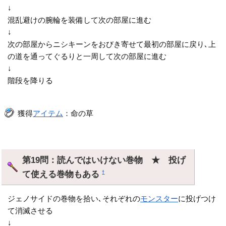
↓
混乱避けの腕輪を装備して次の部屋に進む
↓
次の部屋からニシキーンをおびき寄せて最初の部屋に戻り､上
の道を通ってぐるりと一周して次の部屋に進む
↓
階段を降りる
獲得
アイテム
：命の草
第19問：読んではいけない巻物 ★ 投げ
て使える巻物もある
†
ジェノサイドの巻物を拾い､それぞれの
モンスター
に投げつけ
て消滅させる
↓