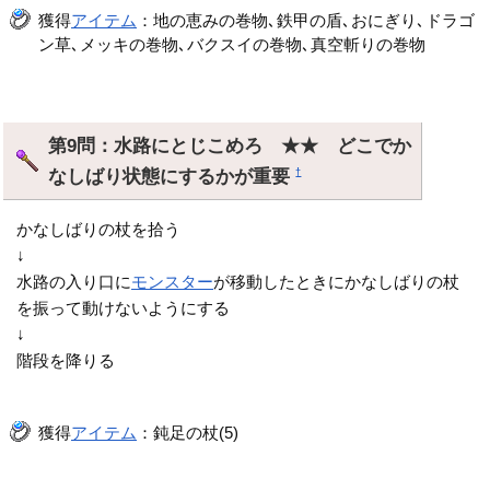
獲得
アイテム
：地の恵みの巻物､鉄甲の盾､おにぎり､ドラゴ
ン草､メッキの巻物､バクスイの巻物､真空斬りの巻物
第9問：水路にとじこめろ ★★ どこでか
なしばり状態にするかが重要
†
かなしばりの杖を拾う
↓
水路の入り口に
モンスター
が移動したときにかなしばりの杖
を振って動けないようにする
↓
階段を降りる
獲得
アイテム
：鈍足の杖(5)