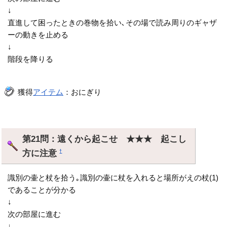
↓
直進して困ったときの巻物を拾い､その場で読み周りのギャザ
ーの動きを止める
↓
階段を降りる
獲得
アイテム
：おにぎり
第21問：遠くから起こせ ★★★ 起こし
方に注意
†
識別の壷と杖を拾う｡識別の壷に杖を入れると場所がえの杖(1)
であることが分かる
↓
次の部屋に進む
↓