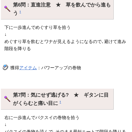
第6問：直進注意 ★ 草を飲んでから進も
う
†
下に一歩進んでめぐすり草を拾う
↓
めぐすり草を飲むとワナが見えるようになるので､避けて進み
階段を降りる
獲得
アイテム
：パワーアップの巻物
第7問：気にせず逃げる? ★ ギタンに目
がくらむと痛い目に
†
右に一歩進んでバクスイの巻物を拾う
↓
バクスイの巻物を読んで､そのまま最短ルートで階段を降りる