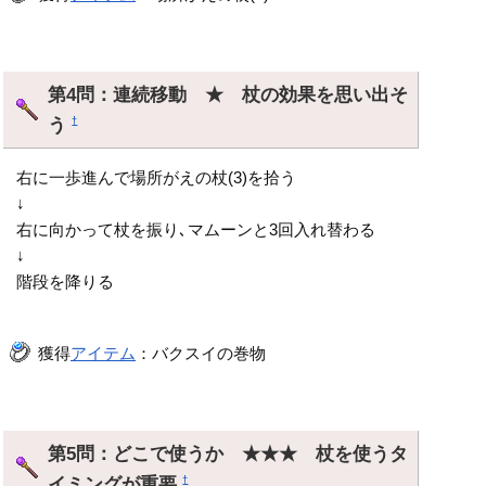
第4問：連続移動 ★ 杖の効果を思い出そ
う
†
右に一歩進んで場所がえの杖(3)を拾う
↓
右に向かって杖を振り､マムーンと3回入れ替わる
↓
階段を降りる
獲得
アイテム
：バクスイの巻物
第5問：どこで使うか ★★★ 杖を使うタ
イミングが重要
†