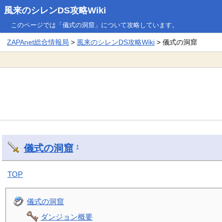
風来のシレンDS攻略Wiki
このページでは「儀式の洞窟」について攻略しています。
ZAPAnet総合情報局
>
風来のシレンDS攻略Wiki
> 儀式の洞窟
儀式の洞窟
†
TOP
儀式の洞窟
ダンジョン概要