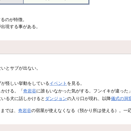
するのが特徴。
が出現する事がある。
ないとサブが出ない。
。
ブが怪しい挙動をしている
イベント
を見る。
しかける。「
奇岩谷
に誰もいなかった気がする。フンイキが違った
にいる犬に話しかけると
ダンジョン
の入り口が現れ、以降
儀式の洞
るまでは、
奇岩谷
の宿屋が使えなくなる（預かり所は使える）。一