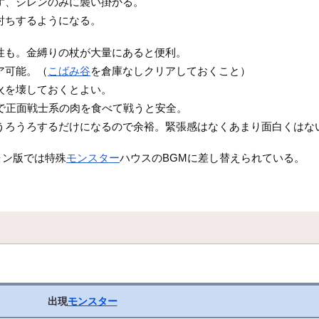
ず、シレンのみに襲い掛かる。
討ちするようになる。
性も。金縛りの杖が大量にあると便利。
ア可能。（
こばみ谷
を倉庫なしクリアしておくこと）
火を壊しておくとよい。
こで正面戦士系の肉を食べて戦うと安全。
うろうろするだけになるので余裕。緊張感はなくあまり面白くはな
ォン版では特殊
モンスター
ハウスのBGMに差し替えられている。
。
出現
モンスター