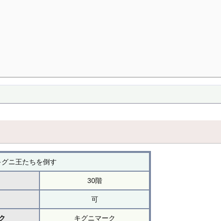
キグニ王たちを倒す
30階
可
ク
キグニマーク