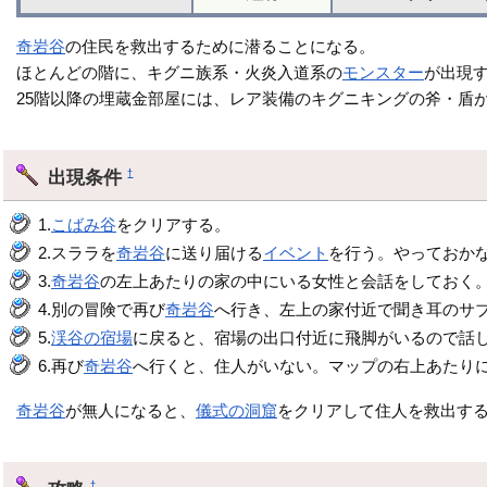
奇岩谷
の住民を救出するために潜ることになる。
ほとんどの階に、キグニ族系・火炎入道系の
モンスター
が出現
25階以降の埋蔵金部屋には、レア装備のキグニキングの斧・盾
出現条件
†
1.
こばみ谷
をクリアする。
2.スララを
奇岩谷
に送り届ける
イベント
を行う。やっておか
3.
奇岩谷
の左上あたりの家の中にいる女性と会話をしておく
4.別の冒険で再び
奇岩谷
へ行き、左上の家付近で聞き耳のサ
5.
渓谷の宿場
に戻ると、宿場の出口付近に飛脚がいるので話
6.再び
奇岩谷
へ行くと、住人がいない。マップの右上あたり
奇岩谷
が無人になると、
儀式の洞窟
をクリアして住人を救出す
†