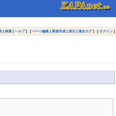
新
|
検索
|
ヘルプ
] [
ページ編集
|
新規作成
|
差分
|
過去ログ
] [
ログイン
]