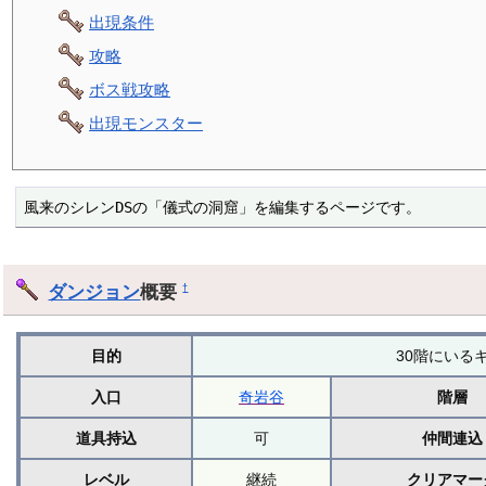
出現条件
攻略
ボス戦攻略
出現モンスター
風来のシレンDSの「儀式の洞窟」を編集するページです。
ダンジョン
概要
†
目的
30階にいる
入口
奇岩谷
階層
道具持込
可
仲間連込
レベル
継続
クリアマー