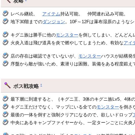
攻略
レベル継続。
アイテム
持込可能。 仲間連れ込み可能。
地下30階までの
ダンジョン
。10F～12Fは瀑布湿原のような
キグニ族は勝手に他の
モンスター
を倒してしまい、どんどん
火炎入道は飛び道具を炎で燃やしてしまうため、有効な
アイ
店の存在は確認できていないが、
モンスター
ハウスが結構発
序盤から敵が強いため、素潜りは困難。装備をある程度鍛え
ボス戦攻略
†
最下層に到達すると、｛キグニ王、3体のキグニ族Lv5、4体
キグニ王だけでなく、マップにいる全ての
モンスター
を倒さ
最後の一体を倒すと強制クリアになるので、欲しいドロップ
中央にあるキャンプファイヤーから、一定ターンごとに火炎