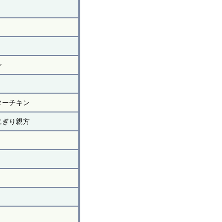
ン
ターチキン
にぎり親方