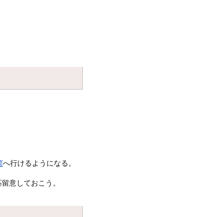
」
窟
へ行けるようになる。
応留意しておこう。