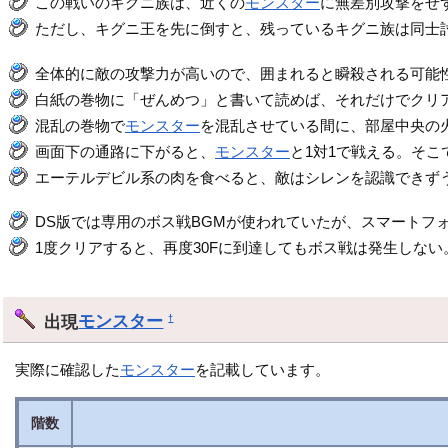
この戦いのキグニ族は、近くの
モンスター
に無差別攻撃をせ
ただし、キグニ王を先に倒すと、残っているキグニ族は同士
全体的に敵の攻撃力が高いので、囲まれると瞬殺される可能
白紙の巻物に「ぜんめつ」と書いて読めば、それだけでクリ
混乱の巻物で
モンスター
を混乱させている間に、部屋中央の
画面下の通路に下がると、
モンスター
と1対1で戦える。そ
エーテルデビル系の肉を食べると、敵はシレンを認識できず
DS版では専用のボス戦BGMが使われていたが、スマートフ
1度クリアすると、再度30Fに到達してもボス戦は発生しない
出現
モンスター
†
実際に確認した
モンスター
を記載しています。
階数