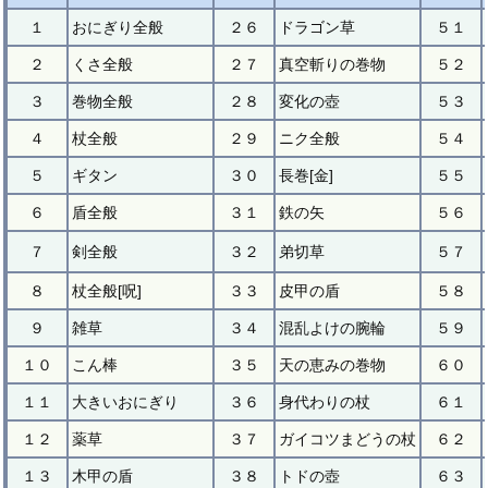
１
おにぎり全般
２６
ドラゴン草
５１
２
くさ全般
２７
真空斬りの巻物
５２
３
巻物全般
２８
変化の壺
５３
４
杖全般
２９
ニク全般
５４
５
ギタン
３０
長巻[金]
５５
６
盾全般
３１
鉄の矢
５６
７
剣全般
３２
弟切草
５７
８
杖全般[呪]
３３
皮甲の盾
５８
９
雑草
３４
混乱よけの腕輪
５９
１０
こん棒
３５
天の恵みの巻物
６０
１１
大きいおにぎり
３６
身代わりの杖
６１
１２
薬草
３７
ガイコツまどうの杖
６２
１３
木甲の盾
３８
トドの壺
６３