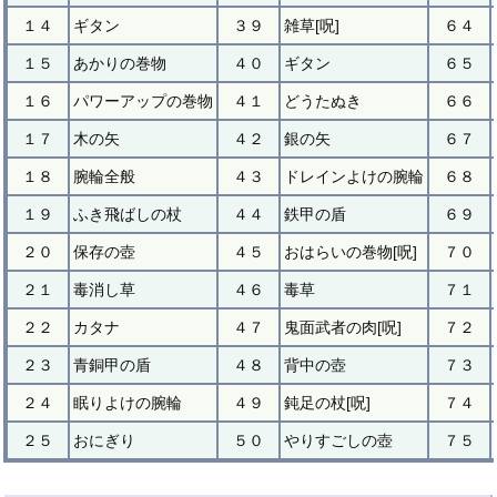
１４
ギタン
３９
雑草[呪]
６４
１５
あかりの巻物
４０
ギタン
６５
１６
パワーアップの巻物
４１
どうたぬき
６６
１７
木の矢
４２
銀の矢
６７
１８
腕輪全般
４３
ドレインよけの腕輪
６８
１９
ふき飛ばしの杖
４４
鉄甲の盾
６９
２０
保存の壺
４５
おはらいの巻物[呪]
７０
２１
毒消し草
４６
毒草
７１
２２
カタナ
４７
鬼面武者の肉[呪]
７２
２３
青銅甲の盾
４８
背中の壺
７３
２４
眠りよけの腕輪
４９
鈍足の杖[呪]
７４
２５
おにぎり
５０
やりすごしの壺
７５