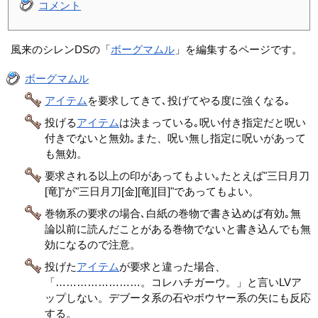
コメント
風来のシレンDSの「
ボーグマムル
」を編集するページです。
ボーグマムル
アイテム
を要求してきて､投げてやる度に強くなる｡
投げる
アイテム
は決まっている｡呪い付き指定だと呪い
付きでないと無効｡また、呪い無し指定に呪いがあって
も無効。
要求される以上の印があってもよい｡たとえば"三日月刀
[竜]"が"三日月刀[金][竜][目]"であってもよい。
巻物系の要求の場合､白紙の巻物で書き込めば有効｡無
論以前に読んだことがある巻物でないと書き込んでも無
効になるので注意。
投げた
アイテム
が要求と違った場合、
「……………………。コレハチガーウ。」と言いLVア
ップしない。デブータ系の石やボウヤー系の矢にも反応
する。