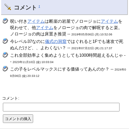
コメント
†
呪い付き
アイテム
は断崖の岩屋でノロージョに
アイテム
を
呪わせて、他
アイテム
をノロージョの肉で解呪すると楽。
ノロージョの肉は床置き推奨 --
2019年05月06日 (月) 10:52:06
今レベル37なのに
儀式の洞窟
ではぐれると1Fでも速攻で死
ぬんだけど、、よわくない？ --
2021年07月22日 (木) 21:17:37
これ全部効率よく集めようとしても1000時間超えるんじゃ -
-
2023年11月10日 (金) 10:03:04
この子をレベルマックスにする価値ってあんのか？ --
2024年0
9月06日 (金) 20:33:12
コメント: