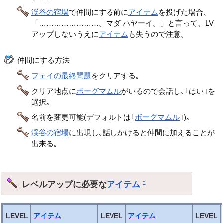
渓谷の宿場
で仲間にする前に
アイテム
を投げた場合、
「……………………。マダ ハヤーイ。」と言って、LV
アップしないうえに
アイテム
も失うので注意。
仲間にする方法
フェイの最終問題
をクリアする｡
クリア地点に
ボーグマムル
がいるので会話し､｢はい｣を
選択｡
名前を変更可能(デフォルトは｢
ボーグマムル
｣)｡
渓谷の宿場
に出現し､話しかけると仲間に加えることが
出来る｡
レベルアップに必要な
アイテム
†
LEVEL
アイテム
LEVEL
アイテム
LEVEL