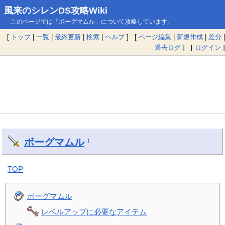
風来のシレンDS攻略Wiki
このページでは「ボーグマムル」について攻略しています。
[
トップ
|
一覧
|
最終更新
|
検索
|
ヘルプ
] [
ページ編集
|
新規作成
|
差分
|
過去ログ
] [
ログイン
]
ボーグマムル
†
TOP
ボーグマムル
レベルアップに必要なアイテム