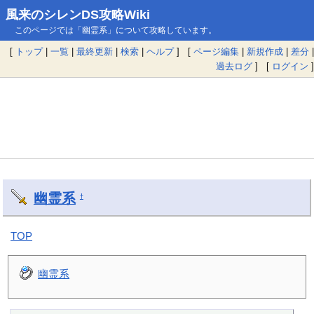
風来のシレンDS攻略Wiki
このページでは「幽霊系」について攻略しています。
[
トップ
|
一覧
|
最終更新
|
検索
|
ヘルプ
] [
ページ編集
|
新規作成
|
差分
|
過去ログ
] [
ログイン
]
幽霊系
†
TOP
幽霊系