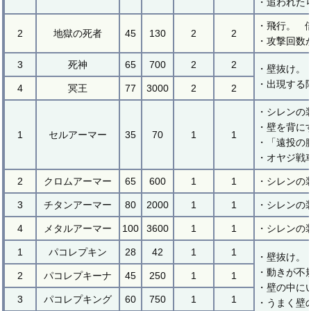
・追われた
・飛行。 
2
地獄の死者
45
130
2
2
・攻撃回数
3
死神
65
700
2
2
・壁抜け。
・出現する
4
冥王
77
3000
2
2
・シレンの
・壁を背にす
1
セルアーマー
35
70
1
1
・「遠投の
・オヤジ戦
2
クロムアーマー
65
600
1
1
・シレンの
3
チタンアーマー
80
2000
1
1
・シレンの
4
メタルアーマー
100
3600
1
1
・シレンの
1
パコレプキン
28
42
1
1
・壁抜け。
・動きが不
2
パコレプキーナ
45
250
1
1
・壁の中に
3
パコレプキング
60
750
1
1
・うまく壁