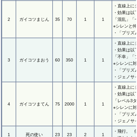
・直線上に
・効果は以
2
ガイコツまじん
35
70
1
1
「混乱」「
※シレンと
・「プリズ
・直線上に
・効果は以
「不幸」「
3
ガイコツまおう
60
350
1
1
※シレンに
・「プリズ
・ジェノサ
・直線上に
・効果は以
「レベル3
4
ガイコツまてん
75
2000
1
1
※シレンに
・「プリズ
・ジェノサ
・飛行。 
1
死の使い
23
23
2
1