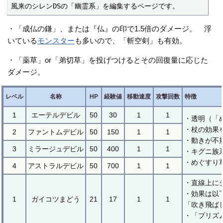
風来のシレンDSの「幽霊系」を編集するページです。
・「成仏の鎌」、または『仏』の印で1.5倍のダメージ。 浮
いている
モンスター
も多いので、「斬空剣」も有効。
・「薬草」or「弟切草」を投げつけるとその回復量に応じた
ダメージ。
レベル
名称
HP
経験値
移動速度
攻撃回数
特徴
1
エーテルデビル
50
30
1
1
・透明（「
・杖の効果
2
ファントムデビル
50
150
1
1
・動きが不
3
ミラージュデビル
50
400
1
1
・キグニ族
・めぐすり
4
アストラルデビル
50
700
1
1
・直線上に
・効果は以
1
ガイコツまどう
21
17
1
1
「吹き飛ば
・「プリズ