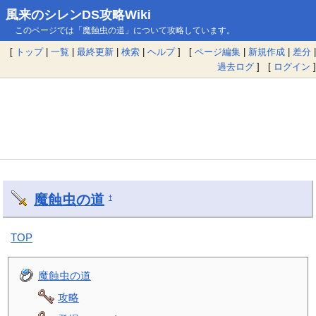
風来のシレンDS攻略Wiki
このページでは「魔蝕虫の道」について攻略しています。
[
トップ
|
一覧
|
最終更新
|
検索
|
ヘルプ
] [
ページ編集
|
新規作成
|
差分
|
過去ログ
] [
ログイン
]
魔蝕虫の道
†
TOP
魔蝕虫の道
攻略