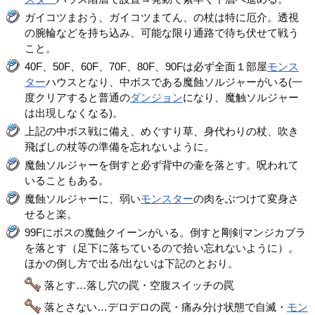
ガイコツまおう、ガイコツまてん、の杖は特に厄介。透視
の腕輪などを持ち込み、可能な限り通路で待ち伏せて戦う
こと。
40F、50F、60F、70F、80F、90Fは必ず全面１部屋
モンス
ター
ハウスとなり、中ボスである魔蝕ソルジャーがいる(一
度クリアすると普通の
ダンジョン
になり、魔触ソルジャー
は出現しなくなる)。
上記の中ボス戦に備え、めぐすり草、身代わりの杖、吹き
飛ばしの杖等の準備を忘れないように。
魔蝕ソルジャーを倒すと必ず背中の壷を落とす。呪われて
いることもある。
魔蝕ソルジャーに、弱い
モンスター
の肉をぶつけて変身さ
せると楽。
99Fにボスの魔蝕クイーンがいる。倒すと剛剣マンジカブラ
を落とす（足下に落ちているので拾い忘れないように）。
ほかの倒し方で出る/出ないは下記のとおり。
落とす…落し穴の罠・空腹スイッチの罠
落とさない…デロデロの罠・痛み分け状態で自滅・
モン