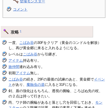
登場モンスター
コメント
攻略
†
一度、
こばみ谷
の30Fをクリア（黄金のコンドルを解放）
し、再び黄金郷に来ると入れるようになる。
レベルは
こばみ谷
から引継ぎ。
アイテム
持込有り。
旅仲間
連れ込み有り。
初期
アイテム
無し。
こばみ谷
の続き。29Fの最後の試練のあと、黄金郷で
イベン
ト
があり、
魔蝕虫の道
に入ると31Fになる。
剣、盾の強化はもちろん、透視の腕輪、ころばぬ先の杖、
の２点は持って行きたい。
尚、ワナ師の腕輪があると落とし穴を回収しておき、
モン
スター
ハウス階層で設置→発動で素早く下層へ進める。