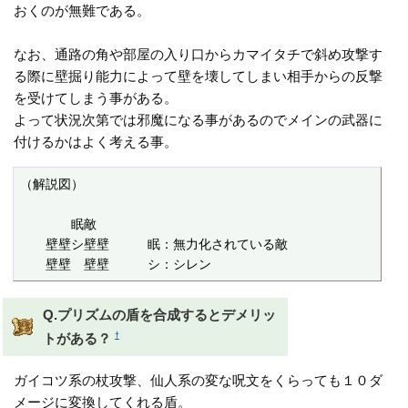
おくのが無難である。
なお、通路の角や部屋の入り口からカマイタチで斜め攻撃す
る際に壁掘り能力によって壁を壊してしまい相手からの反撃
を受けてしまう事がある。
よって状況次第では邪魔になる事があるのでメインの武器に
付けるかはよく考える事。
（解説図）

　　　　眠敵　　　　

　　壁壁シ壁壁　　　眠：無力化されている敵

　　壁壁　壁壁　　　シ：シレン
Q.プリズムの盾を合成するとデメリッ
†
トがある？
ガイコツ系の杖攻撃、仙人系の変な呪文をくらっても１０ダ
メージに変換してくれる盾。