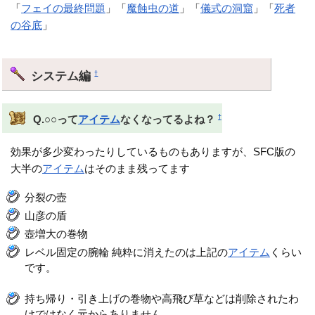
「
フェイの最終問題
」「
魔蝕虫の道
」「
儀式の洞窟
」「
死者
の谷底
」
システム編
†
†
Q.○○って
アイテム
なくなってるよね？
効果が多少変わったりしているものもありますが、SFC版の
大半の
アイテム
はそのまま残ってます
分裂の壺
山彦の盾
壺増大の巻物
レベル固定の腕輪 純粋に消えたのは上記の
アイテム
くらい
です。
持ち帰り・引き上げの巻物や高飛び草などは削除されたわ
けではなく元からありません。