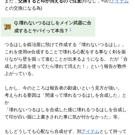
また，
交換すると印が消えるので注意
(印なし，+0の
アイテム
との交換になる為)
Q.壊れないつるはしをメイン武器に合
†
成するとヤバイって本当？
つるはしを鍛冶屋に預けて作成する『壊れないつるはし』。
これを使用or合成することで壊れる心配をする事なく剣を振
りながら壁を掘って進むことが出来るようになる。 だが「合
成した武器を使ってたら壊れて消えた！」という報告が数件
上がっている。
しかし、今のところは報告者の勘違いという見方が強い。
考えられる要因は「間違って壊れるつるはしを合成した」と
か
「壊れないつるはしを合成した後に壊れるつるはしを合成し
て印が白い掘に上書きされた事に気が付かなかった」等。
もしどうしても心配なら合成せず、別
アイテム
として持って