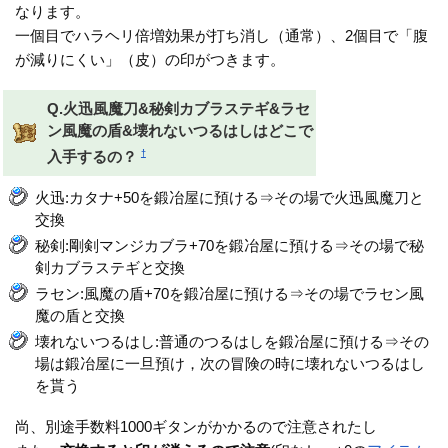
なります。
一個目でハラヘリ倍増効果が打ち消し（通常）、2個目で「腹
が減りにくい」（皮）の印がつきます。
Q.火迅風魔刀&秘剣カブラステギ&ラセ
ン風魔の盾&壊れないつるはしはどこで
†
入手するの？
火迅:カタナ+50を鍛冶屋に預ける⇒その場で火迅風魔刀と
交換
秘剣:剛剣マンジカブラ+70を鍛冶屋に預ける⇒その場で秘
剣カブラステギと交換
ラセン:風魔の盾+70を鍛冶屋に預ける⇒その場でラセン風
魔の盾と交換
壊れないつるはし:普通のつるはしを鍛冶屋に預ける⇒その
場は鍛冶屋に一旦預け，次の冒険の時に壊れないつるはし
を貰う
尚、別途手数料1000ギタンがかかるので注意されたし