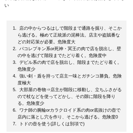
い
店の中からつるはしで階段まで通路を掘り、そこか
ら逃げる。極めて正統派の泥棒法。店主や盗賊番な
どの対応策が必要。危険度大
パコレプキン系or死神・冥王の肉で店を脱出し、壁
の中を逃げて階段までたどり着く。危険度中
デビル系の肉で店を脱出し、階段までたどり着く。
危険度少
強い剣・盾を持って店主一味とガチンコ勝負。危険
度極大
大部屋の巻物⇒店主が階段に移動し、立ちふさがる
ので杖などを使ってどかし、その隙に階段を降り
る。危険度少
ワナ師の腕輪orカラクロイド系の肉or底抜けの壺で
店内に落とし穴を作り、そこから逃げる。危険度0
トドの壺を使う(詳しくは別項で)