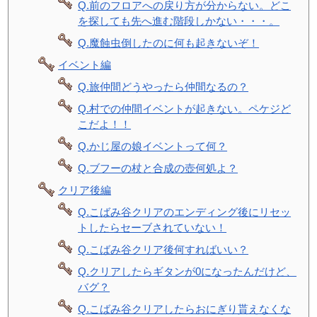
Q.前のフロアへの戻り方が分からない。どこ
を探しても先へ進む階段しかない・・・。
Q.魔蝕虫倒したのに何も起きないぞ！
イベント編
Q.旅仲間どうやったら仲間なるの？
Q.村での仲間イベントが起きない。ペケジど
こだよ！！
Q.かじ屋の娘イベントって何？
Q.ブフーの杖と合成の壺何処よ？
クリア後編
Q.こばみ谷クリアのエンディング後にリセッ
トしたらセーブされていない！
Q.こばみ谷クリア後何すればいい？
Q.クリアしたらギタンが0になったんだけど、
バグ？
Q.こばみ谷クリアしたらおにぎり貰えなくな