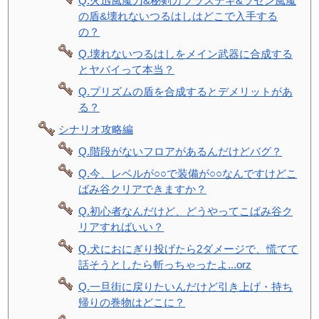
Q.火迅風魔刀&秘剣カブラステギ&ラセン風魔
の盾&壊れないつるはしはどこで入手する
の？
Q.壊れないつるはしをメイン武器に合成する
とヤバイって本当？
Q.プリズムの盾を合成するとデメリットがあ
る？
シナリオ攻略編
Q.階段がないフロアがあるんだけどバグ？
Q.今、レベルが○○で装備が○○なんですけどこ
ばみ谷クリアできますか？
Q.初心者なんだけど、どうやってこばみ谷ク
リアすればいい？
Q.犬におにぎり投げたら2ダメージで、慌てて
話そうとしたら斬っちゃったよ...orz
Q.一旦街に戻りたいんだけど引き上げ・持ち
帰りの巻物はどこに？