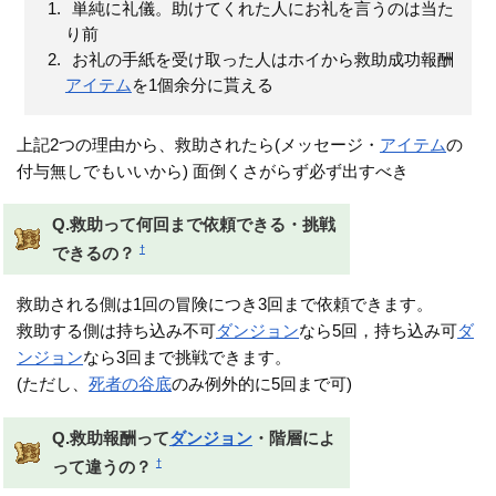
単純に礼儀。助けてくれた人にお礼を言うのは当た
り前
お礼の手紙を受け取った人はホイから救助成功報酬
アイテム
を1個余分に貰える
上記2つの理由から、救助されたら(メッセージ・
アイテム
の
付与無しでもいいから) 面倒くさがらず必ず出すべき
Q.救助って何回まで依頼できる・挑戦
†
できるの？
救助される側は1回の冒険につき3回まで依頼できます。
救助する側は持ち込み不可
ダンジョン
なら5回，持ち込み可
ダ
ンジョン
なら3回まで挑戦できます。
(ただし、
死者の谷底
のみ例外的に5回まで可)
Q.救助報酬って
ダンジョン
・階層によ
†
って違うの？