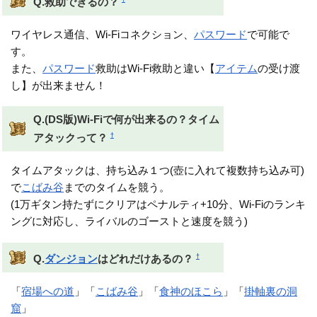
Q.救助できるの？
ワイヤレス通信、Wi-Fiコネクション、
パスワード
で可能で
す。
また、
パスワード
救助はWi-Fi救助と違い【
アイテム
の受け渡
し】が出来ません！
Q.(DS版)Wi-Fiで何が出来るの？タイム
†
アタックって？
タイムアタックは、持ち込み１つ(壺に入れて複数持ち込み可)
で
こばみ谷
までのタイムを競う。
(1万ギタン持たずにクリアはペナルティ+10分、Wi-Fiのランキ
ングに対応し、ライバルのゴーストと速度を競う)
†
Q.
ダンジョン
はどれだけあるの？
「
宿場への道
」「
こばみ谷
」「
食神のほこら
」「
掛軸裏の洞
窟
」