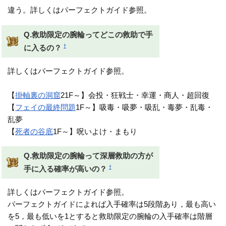
違う。詳しくはパーフェクトガイド参照。
Q.救助限定の腕輪ってどこの救助で手
†
に入るの？
詳しくはパーフェクトガイド参照。
【
掛軸裏の洞窟
21F～】会投・狂戦士・幸運・商人・超回復
【
フェイの最終問題
1F～】吸毒・吸夢・吸乱・毒夢・乱毒・
乱夢
【
死者の谷底
1F～】呪いよけ・まもり
Q.救助限定の腕輪って深層救助の方が
†
手に入る確率が高いの？
詳しくはパーフェクトガイド参照。
パーフェクトガイドによれば入手確率は5段階あり，最も高い
を5，最も低いを1とすると救助限定の腕輪の入手確率は階層