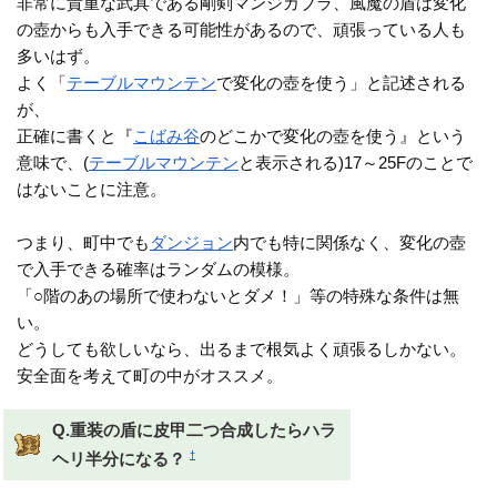
非常に貴重な武具である剛剣マンジカブラ、風魔の盾は変化
の壺からも入手できる可能性があるので、頑張っている人も
多いはず。
よく「
テーブルマウンテン
で変化の壺を使う」と記述される
が、
正確に書くと『
こばみ谷
のどこかで変化の壺を使う』という
意味で、(
テーブルマウンテン
と表示される)17～25Fのことで
はないことに注意。
つまり、町中でも
ダンジョン
内でも特に関係なく、変化の壺
で入手できる確率はランダムの模様。
「○階のあの場所で使わないとダメ！」等の特殊な条件は無
い。
どうしても欲しいなら、出るまで根気よく頑張るしかない。
安全面を考えて町の中がオススメ。
Q.重装の盾に皮甲二つ合成したらハラ
†
ヘリ半分になる？