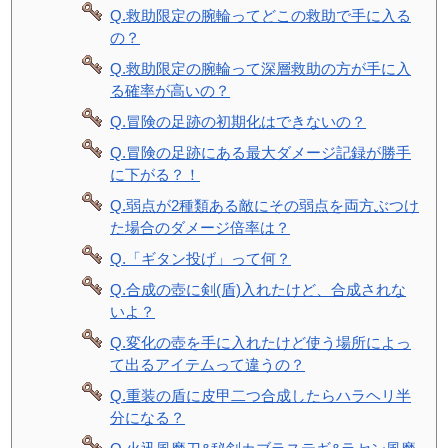
Q.救助限定の腕輪ってどこの救助で手に入る
の？
Q.救助限定の腕輪って深層救助の方が手に入
る確率が高いの？
Q.冒険の足跡の初期化はできないの？
Q.冒険の足跡にある最大ダメージ記録が勝手
に下がる？！
Q.弱点が2種類ある敵にその弱点を両方ぶつけ
た場合のダメージ倍率は？
Q.「ギタン投げ」って何？
Q.合成の壺に剣(盾)入れたけど、合成されな
いよ？
Q.変化の壺を手に入れたけど使う場所によっ
て出るアイテムって違うの？
Q.重装の盾に皮甲二つ合成したらハラヘリ半
分になる？