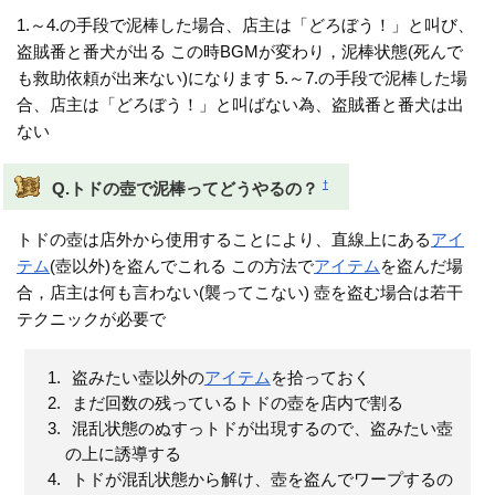
1.～4.の手段で泥棒した場合、店主は「どろぼう！」と叫び、
盗賊番と番犬が出る この時BGMが変わり，泥棒状態(死んで
も救助依頼が出来ない)になります 5.～7.の手段で泥棒した場
合、店主は「どろぼう！」と叫ばない為、盗賊番と番犬は出
ない
†
Q.トドの壺で泥棒ってどうやるの？
トドの壺は店外から使用することにより、直線上にある
アイ
テム
(壺以外)を盗んでこれる この方法で
アイテム
を盗んだ場
合，店主は何も言わない(襲ってこない) 壺を盗む場合は若干
テクニックが必要で
盗みたい壺以外の
アイテム
を拾っておく
まだ回数の残っているトドの壺を店内で割る
混乱状態のぬすっトドが出現するので、盗みたい壺
の上に誘導する
トドが混乱状態から解け、壺を盗んでワープするの