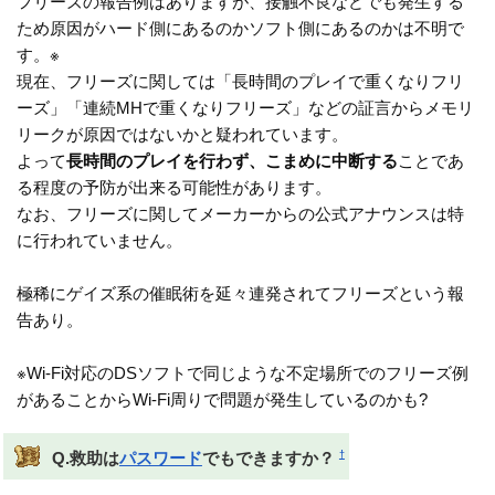
フリーズの報告例はありますが、接触不良などでも発生する
ため原因がハード側にあるのかソフト側にあるのかは不明で
す。※
現在、フリーズに関しては「長時間のプレイで重くなりフリ
ーズ」「連続MHで重くなりフリーズ」などの証言からメモリ
リークが原因ではないかと疑われています。
よって
長時間のプレイを行わず、こまめに中断する
ことであ
る程度の予防が出来る可能性があります。
なお、フリーズに関してメーカーからの公式アナウンスは特
に行われていません。
極稀にゲイズ系の催眠術を延々連発されてフリーズという報
告あり。
※Wi-Fi対応のDSソフトで同じような不定場所でのフリーズ例
があることからWi-Fi周りで問題が発生しているのかも?
†
Q.救助は
パスワード
でもできますか？