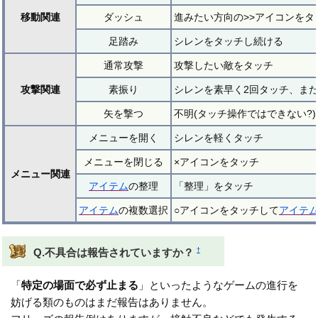
移動関連
ダッシュ
進みたい方向の>>アイコンをタ
足踏み
シレンをタッチし続ける
通常攻撃
攻撃したい敵をタッチ
攻撃関連
素振り
シレンを素早く2回タッチ、ま
矢を撃つ
不明(タッチ操作ではできない?)
メニューを開く
シレンを軽くタッチ
メニューを閉じる
×アイコンをタッチ
メニュー関連
アイテム
の整理
「整理」をタッチ
アイテム
の複数選択
○アイコンをタッチして
アイテ
†
Q.不具合は報告されていますか？
「
特定の場面で必ず止まる
」といったようなゲームの進行を
妨げる類のものはまだ報告はありません。