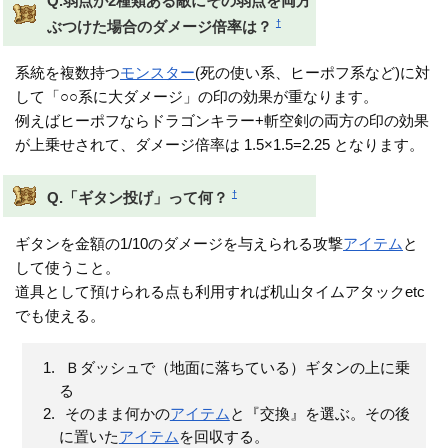
Q.弱点が2種類ある敵にその弱点を両方
†
ぶつけた場合のダメージ倍率は？
系統を複数持つ
モンスター
(死の使い系、ヒーポフ系など)に対
して「○○系に大ダメージ」の印の効果が重なります。
例えばヒーポフならドラゴンキラー+斬空剣の両方の印の効果
が上乗せされて、ダメージ倍率は 1.5×1.5=2.25 となります。
†
Q.「ギタン投げ」って何？
ギタンを金額の1/10のダメージを与えられる攻撃
アイテム
と
して使うこと。
道具として預けられる点も利用すれば机山タイムアタックetc
でも使える。
Ｂダッシュで（地面に落ちている）ギタンの上に乗
る
そのまま何かの
アイテム
と『交換』を選ぶ。その後
に置いた
アイテム
を回収する。