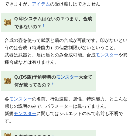
できますが、
アイテム
の受け渡しはできません
Q.印システムはないの？つまり、合成
†
できないの？
合成の壺を使って武器と盾の合成が可能です。印がないとい
うのは合成（特殊能力）の個数制限がないということ。
武器は武器と、盾は盾とのみ合成可能。合成
モンスター
や異
種合成などは有りません。
Q.(DS版)予約特典の
モンスター
大全て
†
何が載ってるの？
各
モンスター
の名前、行動速度、属性、特殊能力、とこんな
感じの説明のみで、パラメーターは載ってません。
新規
モンスター
に関してはシルエットのみで名前も不明で
す。
†