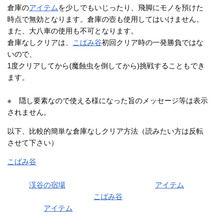
倉庫の
アイテム
を少しでもいじったり、飛脚にモノを預けた
時点で無効となります。倉庫の壺も使用してはいけません。
また、大八車の使用も不可となります。
倉庫なしクリアは、
こばみ谷
初回クリア時の一発勝負ではな
いので、
1度クリアしてから(魔蝕虫を倒してから)挑戦することもでき
ます。
※ 隠し要素なので使える様になった旨のメッセージ等は表示
されません。
以下、比較的簡単な倉庫なしクリア方法（読みたい方は反転
させて下さい）
こばみ谷
を倉庫・大八車を使って構わないので1回普通にクリ
アする
その後
渓谷の宿場
に戻されてから(クリア時の
アイテム
を持っ
たまま)1度も倉庫を使わず
こばみ谷
をクリアする
クリア時の
アイテム
(剣や盾)を持っているので、簡単にクリア