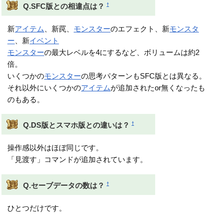
†
Q.SFC版との相違点は？
新
アイテム
、新罠、
モンスター
のエフェクト、新
モンスタ
ー
、新
イベント
モンスター
の最大レベルを4にするなど、ボリュームは約2
倍。
いくつかの
モンスター
の思考パターンもSFC版とは異なる。
それ以外にいくつかの
アイテム
が追加されたor無くなったも
のもある。
†
Q.DS版とスマホ版との違いは？
操作感以外はほぼ同じです。
「見渡す」コマンドが追加されています。
†
Q.セーブデータの数は？
ひとつだけです。