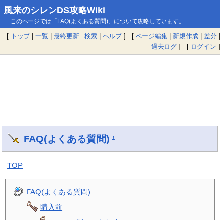
風来のシレンDS攻略Wiki
このページでは「FAQ(よくある質問)」について攻略しています。
[
トップ
|
一覧
|
最終更新
|
検索
|
ヘルプ
] [
ページ編集
|
新規作成
|
差分
|
過去ログ
] [
ログイン
]
FAQ(よくある質問)
†
TOP
FAQ(よくある質問)
購入前