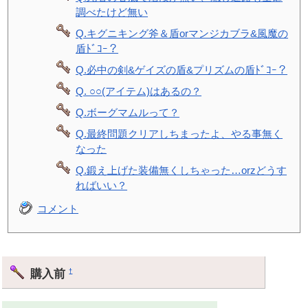
調べたけど無い
Q.キグニキング斧＆盾orマンジカブラ&風魔の
盾ﾄﾞｺｰ？
Q.必中の剣&ゲイズの盾&プリズムの盾ﾄﾞｺｰ？
Q. ○○(アイテム)はあるの？
Q.ボーグマムルって？
Q.最終問題クリアしちまったよ、やる事無く
なった
Q.鍛え上げた装備無くしちゃった…orzどうす
ればいい？
コメント
購入前
†