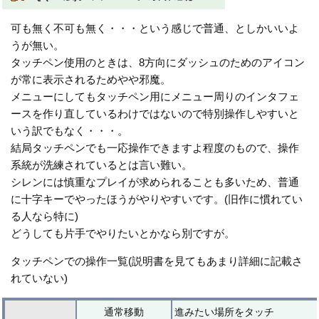
可も無く不可も無く・・・という感じで普通、としかいいよ
うが無い。
タッチペン使用のときは、8方向にダッシュのためのアイコン
が常に表示されるためやや邪魔。
メニューにしてもタッチペン用にメニュー周りのインタフェ
ースを作り直しているわけではないので特別操作しやすいと
いう訳でもなく・・・。
結局タッチペンでも一応操作できますよ程度のもので、操作
系統が洗練されているとは言い難い。
シレンには慎重なプレイが求められることも多いため、普通
に十字キーでやったほうがやりやすいです。(旧作に慣れてい
る人なら特に)
どうしても片手でやりたいとかなら別ですが。
タッチペンでの操作一覧(説明書を見てもあまり詳細に記載さ
れていない)
通常移動
進みたい場所をタッチ