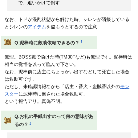
で、追いかけて倒す
なお、トドが混乱状態から解けた時、シレンが隣接している
とシレンの
アイテム
を盗もうとするので注意
†
Q.泥棒時に救助依頼できるの？
無理。BOSS戦で負けた時(TM30Fなど)も無理です。泥棒時は
相当の覚悟を以って臨んで下さい。
なお、泥棒前に店主にちょっかい出すなどして死亡した場合
は救助可です。
ただし、未確認情報ながら「店主・番犬・盗賊番以外の
モン
スター
に泥棒時に倒された場合救助可」
という報告アリ。真偽不明。
Q.お礼の手紙出すのって何の意味があ
†
るの？