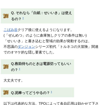
できるはず
Q. それなら「白紙：せいいき」は使え
†
るの？
こばみ谷
クリア後に使えるようになります。
(「ぜんめつ」のように倉庫無しクリアの条件は無い)
「せいいき」と書き込むと聖域の効果が発動するのは、
不思議の
ダンジョン
シリーズ初代「トルネコの大冒険」関連
でのオマケ的な隠し要素でした。
Q.救助待ちのときは電源切ってもいい
†
の？
大丈夫です。
†
Q.泥棒ってどうやるの？
以下は代表的な方法。TPOによって各自応用は効かせて下さ