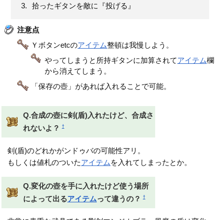
拾ったギタンを敵に『投げる』
注意点
Ｙボタンetcの
アイテム
整頓は我慢しよう。
やってしまうと所持ギタンに加算されて
アイテム
欄
から消えてしまう。
「保存の壺」があれば入れることで可能。
Q.合成の壺に剣(盾)入れたけど、合成さ
†
れないよ？
剣(盾)のどれかがンドゥバの可能性アリ。
もしくは値札のついた
アイテム
を入れてしまったとか。
Q.変化の壺を手に入れたけど使う場所
†
によって出る
アイテム
って違うの？