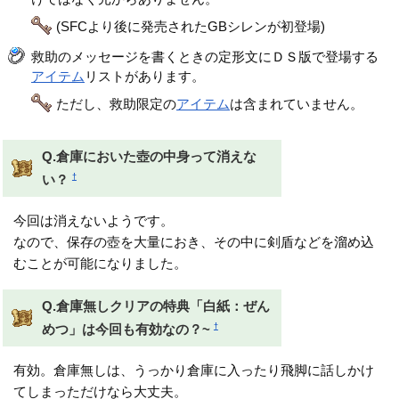
(SFCより後に発売されたGBシレンが初登場)
救助のメッセージを書くときの定形文にＤＳ版で登場する
アイテム
リストがあります。
ただし、救助限定の
アイテム
は含まれていません。
Q.倉庫においた壺の中身って消えな
†
い？
今回は消えないようです。
なので、保存の壺を大量におき、その中に剣盾などを溜め込
むことが可能になりました。
Q.倉庫無しクリアの特典「白紙：ぜん
†
めつ」は今回も有効なの？~
有効。倉庫無しは、うっかり倉庫に入ったり飛脚に話しかけ
てしまっただけなら大丈夫。