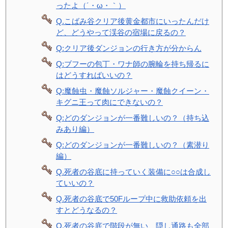
ったよ（´・ω・｀）
Q.こばみ谷クリア後黄金都市にいったんだけ
ど、どうやって渓谷の宿場に戻るの？
Q:クリア後ダンジョンの行き方が分からん
Q:ブフーの包丁・ワナ師の腕輪を持ち帰るに
はどうすればいいの？
Q:魔蝕虫・魔蝕ソルジャー・魔蝕クイーン・
キグニ王って肉にできないの？
Q:どのダンジョンが一番難しいの？（持ち込
みあり編）
Q:どのダンジョンが一番難しいの？（素潜り
編）
Q.死者の谷底に持っていく装備に○○は合成し
ていいの？
Q.死者の谷底で50Fループ中に救助依頼を出
すとどうなるの？
Q.死者の谷底で階段が無い、隠し通路も全部