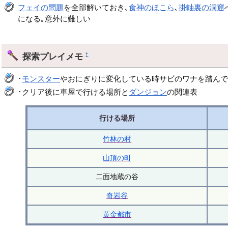
フェイの問題
を全部解いておき､
食神のほこら
､
掛軸裏の洞窟
になる｡意外に難しい
探索プレイメモ
†
･
モンスター
やおにぎりに変化している時サビのワナを踏んで
･クリア後に車屋で行ける場所と
ダンジョン
の関連表
行ける場所
竹林の村
山頂の町
二面地蔵の谷
奇岩谷
黄金都市