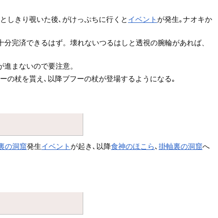
ひとしきり覗いた後､がけっぷちに行くと
イベント
が発生｡ナオキか
ば十分完済できるはず。壊れないつるはしと透視の腕輪があれば、
が進まないので要注意。
ーの杖を貰え､以降ブフーの杖が登場するようになる｡
裏の洞窟
発生
イベント
が起き､以降
食神のほこら
､
掛軸裏の洞窟
へ