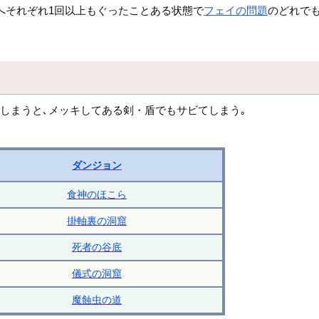
へそれぞれ1回以上もぐったことある状態で
フェイの問題
のどれでも
しまうと､メッキしてある剣・盾でもサビてしまう｡
ダンジョン
食神のほこら
掛軸裏の洞窟
死者の谷底
儀式の洞窟
魔蝕虫の道