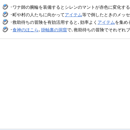
･ワナ師の腕輪を装備するとシレンのマントが赤色に変化する
･町や村の人たちに向かって
アイテム
等で倒したときのメッセー
･救助待ちの冒険を有効活用すると､効率よく
アイテム
を集め
･
食神のほこら
､
掛軸裏の洞窟
で､救助待ちの冒険でそれぞれブ