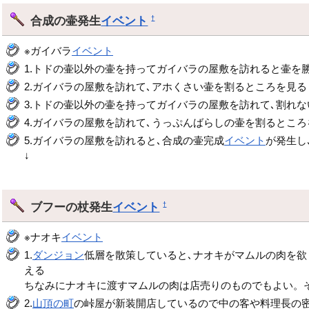
合成の壷発生
イベント
†
※ガイバラ
イベント
1.トドの壷以外の壷を持ってガイバラの屋敷を訪れると壷を
2.ガイバラの屋敷を訪れて､アホくさい壷を割るところを見る
3.トドの壷以外の壷を持ってガイバラの屋敷を訪れて､割れ
4.ガイバラの屋敷を訪れて､うっぷんばらしの壷を割るところ
5.ガイバラの屋敷を訪れると､合成の壷完成
イベント
が発生し
↓
ブフーの杖発生
イベント
†
※ナオキ
イベント
1.
ダンジョン
低層を散策していると､ナオキがマムルの肉を欲
える
ちなみにナオキに渡すマムルの肉は店売りのものでもよい。
2.
山頂の町
の峠屋が新装開店しているので中の客や料理長の密