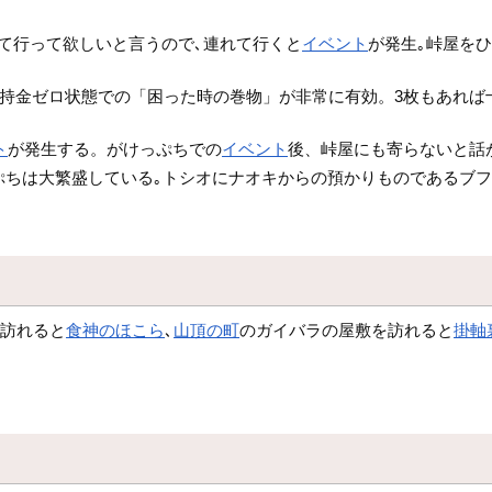
て行って欲しいと言うので､連れて行くと
イベント
が発生｡峠屋を
す＋所持金ゼロ状態での「困った時の巻物」が非常に有効。3枚もあれ
ト
が発生する。がけっぷちでの
イベント
後、峠屋にも寄らないと話
ぷちは大繁盛している｡トシオにナオキからの預かりものであるブフ
を訪れると
食神のほこら
､
山頂の町
のガイバラの屋敷を訪れると
掛軸