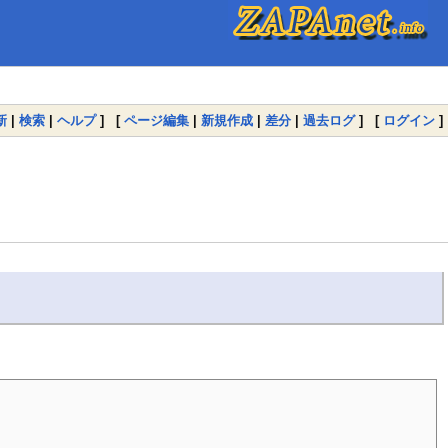
新
|
検索
|
ヘルプ
] [
ページ編集
|
新規作成
|
差分
|
過去ログ
] [
ログイン
]