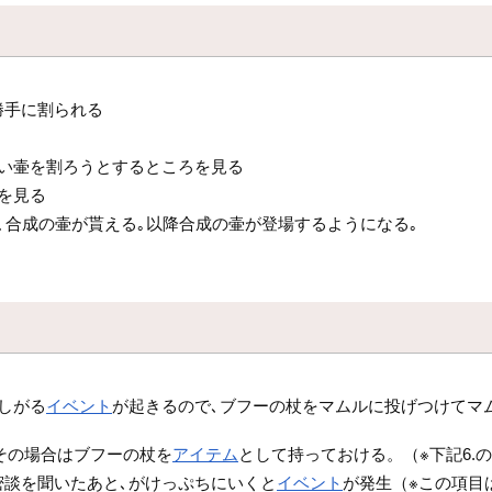
勝手に割られる
ない壷を割ろうとするところを見る
を見る
､合成の壷が貰える｡以降合成の壷が登場するようになる｡
しがる
イベント
が起きるので､ブフーの杖をマムルに投げつけてマ
その場合はブフーの杖を
アイテム
として持っておける。（※下記6.
談を聞いたあと､がけっぷちにいくと
イベント
が発生（※この項目