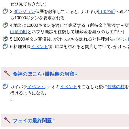
ぜひ見ておきたい）
3.
ダンジョン
低層を散策していると､ナオキが
山頂の町
へ連れ
ら10000ギタンを要求される
4.地道に10000ギタンを渡して完済する（所持金全額渡
山頂の町
とネブリ廃鉱を往復して埋蔵金を狙うのも面白い）
5.10000ギタン完済後､がけっぷちを訪れると料理対決
イベン
6.料理対決
イベント
後､峠屋を訪れると閉店していて､がけっ
↓
食神のほこら
･
掛軸裏の洞窟
†
ガイバラ
イベント
､ナオキ
イベント
をこなした後に
竹林の村
行けるようになる｡
↓
フェイの最終問題
†