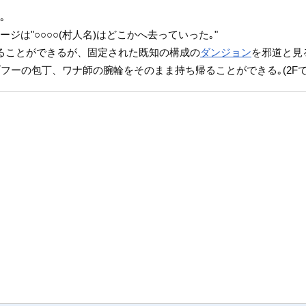
｡
ジは"○○○○(村人名)はどこかへ去っていった｡"
ることができるが、固定された既知の構成の
ダンジョン
を邪道と見
フーの包丁、ワナ師の腕輪をそのまま持ち帰ることができる｡(2F