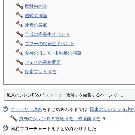
魔蝕虫の道
儀式の洞窟
死者の谷底
合成の壷発生イベント
ブフーの杖発生イベント
食神のほこら･掛軸裏の洞窟
フェイの最終問題
探索プレイメモ
風来のシレンDSの「ストーリー攻略」を編集するページです。
ストーリー攻略
をまとめ終わるまでは､
風来のシレンＤＳ攻
風来のシレンＤＳ攻略メモ 整理前メモ
５
簡易フローチャートをまとめ終わりました