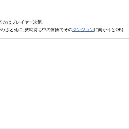
るかはプレイヤー次第｡
でわざと死に､救助待ち中の冒険でその
ダンジョン
に向かうとOK)