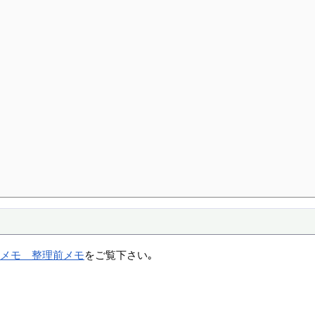
略メモ 整理前メモ
をご覧下さい｡