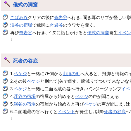
儀式の洞窟
†
こばみ谷
クリアの後に
奇岩谷
へ行き､聞き耳のサブが怪しい
渓谷の宿場
で飛脚に
奇岩谷
のウワサを聞く｡
再び
奇岩谷
へ行き､イヌに話しかけると
儀式の洞窟
発生
イベ
↓
死者の谷底
†
1.
ペケジ
と一緒に7F側から
山頂の町
へ入ると、飛脚と情報の
2.その後
ペケジ
と別れて(矢で倒す、腹減りでついて来ないな
3.
ペケジ
と一緒に二面地蔵の谷へ行き､バンジージャンプ
イベ
4.
渓谷の宿場
の宿屋から始めると
ペケジ
の声が聞こえる
5.
渓谷の宿場
の宿屋から始めると再び
ペケジ
の声が聞こえ､
6.ニ面地蔵の谷へ行くと
イベント
が発生し､以降
死者の谷底
へ
↓