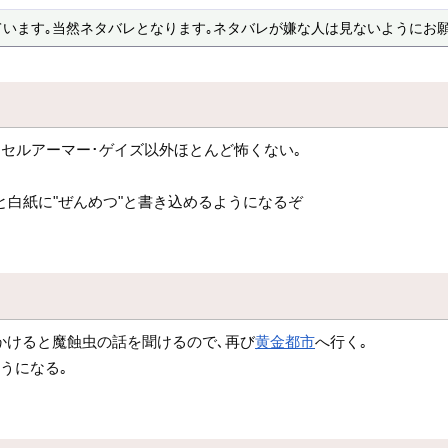
ています｡当然ネタバレとなります｡ネタバレが嫌な人は見ないようにお願
･セルアーマー･ゲイズ以外ほとんど怖くない｡
と白紙に"ぜんめつ"と書き込めるようになるぞ
かけると魔蝕虫の話を聞けるので､再び
黄金都市
へ行く｡
うになる｡