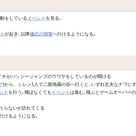
挙動をしている
イベント
を見る｡
ント
が起き､以降
儀式の洞窟
へ行けるようになる｡
イチがバンジージャンプのウワサをしているのが聞ける
ど)から、シレン1人で二面地蔵の谷へ行くと､いずれ丈夫なナワに
ント
を行う｡飛ばなくても
イベント
は進む｡飛ぶとゲームオーバー
辻うらないが訪れてくる
行けるようになる｡