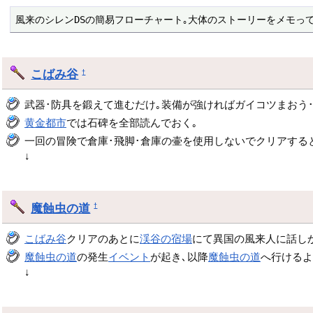
風来のシレンDSの簡易フローチャート｡大体のストーリーをメモっ
こばみ谷
†
武器･防具を鍛えて進むだけ｡装備が強ければガイコツまおう
黄金都市
では石碑を全部読んでおく｡
一回の冒険で倉庫･飛脚･倉庫の壷を使用しないでクリアする
↓
魔蝕虫の道
†
こばみ谷
クリアのあとに
渓谷の宿場
にて異国の風来人に話し
魔蝕虫の道
の発生
イベント
が起き､以降
魔蝕虫の道
へ行けるよ
↓