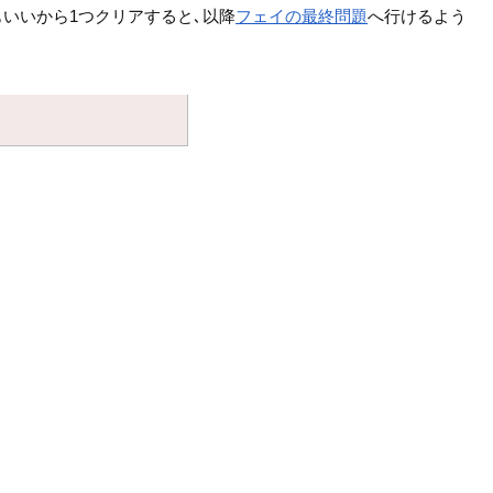
いいから1つクリアすると､以降
フェイの最終問題
へ行けるよう