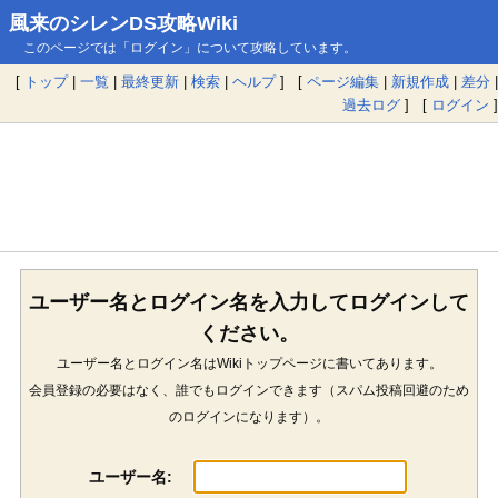
風来のシレンDS攻略Wiki
このページでは「ログイン」について攻略しています。
[
トップ
|
一覧
|
最終更新
|
検索
|
ヘルプ
] [
ページ編集
|
新規作成
|
差分
|
過去ログ
] [
ログイン
]
ユーザー名とログイン名を入力してログインして
ください。
ユーザー名とログイン名はWikiトップページに書いてあります。
会員登録の必要はなく、誰でもログインできます（スパム投稿回避のため
のログインになります）。
ユーザー名: