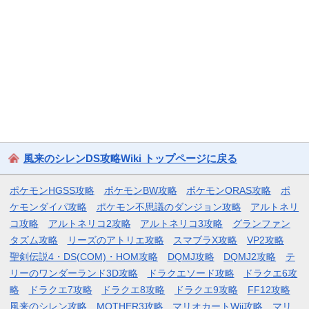
風来のシレンDS攻略Wiki トップページに戻る
ポケモンHGSS攻略
ポケモンBW攻略
ポケモンORAS攻略
ポ
ケモンダイパ攻略
ポケモン不思議のダンジョン攻略
アルトネリ
コ攻略
アルトネリコ2攻略
アルトネリコ3攻略
グランファン
タズム攻略
リーズのアトリエ攻略
スマブラX攻略
VP2攻略
聖剣伝説4・DS(COM)・HOM攻略
DQMJ攻略
DQMJ2攻略
テ
リーのワンダーランド3D攻略
ドラクエソード攻略
ドラクエ6攻
略
ドラクエ7攻略
ドラクエ8攻略
ドラクエ9攻略
FF12攻略
風来のシレン攻略
MOTHER3攻略
マリオカートWii攻略
マリ