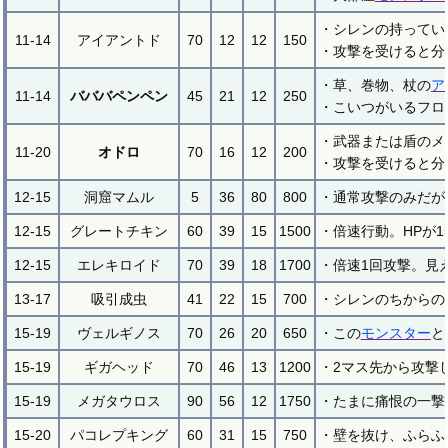
・シレンの持ってい
11-14
アイアントド
70
12
12
150
・攻撃を受けると分
・草、巻物、杖の
ア
11-14
バババペンペン
45
21
12
250
・こいつがいるフロ
・武器または盾のメ
11-20
オドロ
70
16
12
200
・攻撃を受けると分
12-15
洞窟マムル
5
36
80
800
・通常攻撃のみだが
12-15
グレートチキン
60
39
15
1500
・倍速行動。HPが
12-15
エレキロイド
70
39
18
1700
・倍速1回攻撃。見
13-17
吸引成虫
41
22
15
700
・シレンのちからの
15-19
ヴェルギノス
70
26
20
650
・この
モンスター
と
15-19
ギガヘッド
70
46
13
1200
・2マス先から攻撃
15-19
メガタウロス
90
56
12
1750
・たまに痛恨の一撃
15-20
パコレプキング
60
31
15
750
・壁を抜け、ふらふ