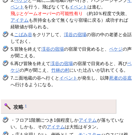
3.
ペケジ
と一緒に二面地蔵の谷へ行き、バンジージャンプ
イ
ベント
を行う。飛ばなくても
イベント
は進む。
飛ぶとゲームオーバーの可能性有り
（約10％程度で失敗、
アイテム
も所持金も全て無くなり宿場に戻る）成功すれば
経験値が得られる。
4.
こばみ谷
をクリアして、
渓谷の宿場
の宿の中の老婆と会話
しておく。
5.冒険を終えて
渓谷の宿場
の宿屋で目覚めると、
ペケジ
の声
が聞こえる。
6.再び冒険を終えて
渓谷の宿場
の宿屋で目覚めると、再び
ペ
ケジ
の声が聞こえ、
竹林の村
にいた辻占いが訪れてくる。
7.ニ面地蔵の谷へ行くと
イベント
が発生し、以降
死者の谷底
へ行けるようになる。
攻略
†
・フロア1階層につき1個程度しか
アイテム
が落ちていな
い。しかも、その
アイテム
は大抵はギタン。
・店も出現しない。例外として、
モンスター
ハウスには複