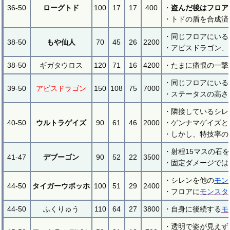
36-50
ローグトド
100
17
17
400
・
盗んだ後はフロア
・トドの盾を合成済
・同じフロアにいる
38-50
もや仙人
70
45
26
2200
・アビスドラゴン、
38-50
ギガタウロス
120
71
16
4200
・たまに痛恨の一撃
・同じフロアにいる
39-50
アビスドラゴン
150
108
75
7000
・ステータスの高さ
・隣接しているシレ
40-50
ウルトラゲイズ
90
61
46
2000
・ゲンナマゲイズと
・しかし、特技率の
・射程15マスの石
41-47
デブーゴン
90
52
22
3500
・固定ダメージでは
・シレンを他の
モン
44-50
タイガーウボッホ
100
51
29
2400
・フロアに
モンスタ
44-50
ふくりゅう
110
64
27
3800
・自身に後続する
モ
・透明で姿が見えず