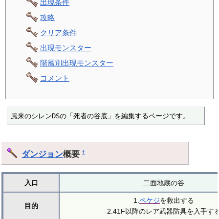
出現条件
攻略
クリア条件
出現モンスター
階層別出現モンスター
コメント
風来のシレンDSの「死者の谷底」を編集するページです。
ダンジョン
概要
†
入口
二面地蔵の谷
1.
ペケジ
を救出する
目的
2.41F以降のレア武器防具を入手す