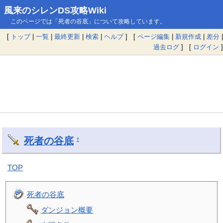
風来のシレンDS攻略Wiki
このページでは「死者の谷底」について攻略しています。
[
トップ
|
一覧
|
最終更新
|
検索
|
ヘルプ
] [
ページ編集
|
新規作成
|
差分
|
過去ログ
] [
ログイン
]
死者の谷底
†
TOP
死者の谷底
ダンジョン概要