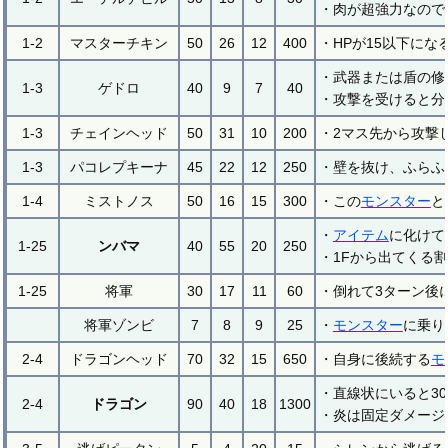
・肉が超強力なので
1-2
マスターチキン
50
26
12
400
・HPが15以下に
・武器または盾の修
1-3
ゲドロ
40
9
7
40
・攻撃を受けると分
1-3
チェインヘッド
50
31
10
200
・2マス先から攻撃
1-3
パコレプキーナ
45
22
12
250
・壁を抜け、ふらふ
1-4
ミストノス
50
16
15
300
・この
モンスター
と
・
アイテム
に化けて
1-25
ンバマ
40
55
20
250
・1Fから出てくる
1-25
将軍
30
17
11
60
・倒れて3ターン後
将軍ゾンビ
7
8
9
25
・
モンスター
に乗り
2-4
ドラゴンヘッド
70
32
15
650
・自身に後続する
モ
・直線状にいると3
2-4
ドラゴン
90
40
18
1300
・炎は固定ダメージ