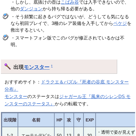
・しかし、底抜けの壺は
こばみ谷
では入手できないので、
他の
ダンジョン
から持ち帰る必要がある。
・そう頻繁に起きるバグではないが、どうしても気になる
なら初回プレイで、3種のレア装備を入手してから
ペケジ
を
救出するといい。
・スマートフォン版でこのバグが修正されているかは不
明。
出現
モンスター
†
おすすめサイト：
ドラクエ＆パズル『死者の谷底 モンスター
分布』
モンスター
のステータスは
ジャガール王『風来のシレンDS モ
ンスターのステータス』
からの転載です。
出現階
名前
HP
攻
守
EXP
・透明で姿が見えず
1-2
エーテルデビル
50
13
8
30