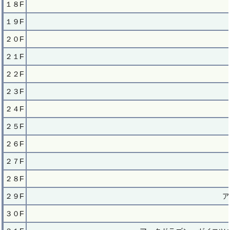
１８F
１９F
２０F
２１F
２２F
２３F
２４F
２５F
２６F
２７F
２８F
２９F
ア
３０F