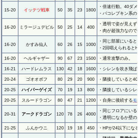
・倍速行動。40ダ
15-20
イッテツ戦車
50
35
23
1800
・パコレプキン系の
・透明で姿が見えず
16-20
ミラージュデビル
50
25
14
400
・肉が超強力なので
・同じ部屋にいると
16-20
かすみ仙人
60
26
15
1000
・2回唱えられると
16-20
ヘルギャザー
90
67
23
1500
・通常攻撃のみ。
16-21
ハードレムラス
130
42
18
1600
・シレンを吹き飛ば
20-24
ゴオオポフ
80
29
20
900
・隣接していると4
20-25
ハイパーゲイズ
70
19
13
800
・隣接しているシレ
20-25
スルードラゴン
80
47
21
1200
・自身に後続する
モ
・同じフロアにいる
20-31
アークドラゴン
120
78
26
4000
・透明になるか壁の
21-25
ふんかウニ
120
19
18
450
・HPが24以下にな