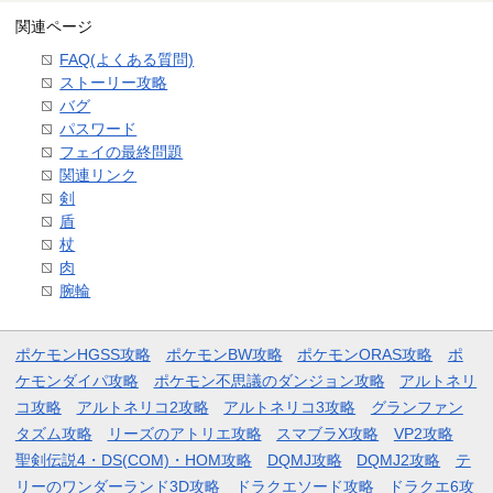
関連ページ
FAQ(よくある質問)
ストーリー攻略
バグ
パスワード
フェイの最終問題
関連リンク
剣
盾
杖
肉
腕輪
ポケモンHGSS攻略
ポケモンBW攻略
ポケモンORAS攻略
ポ
ケモンダイパ攻略
ポケモン不思議のダンジョン攻略
アルトネリ
コ攻略
アルトネリコ2攻略
アルトネリコ3攻略
グランファン
タズム攻略
リーズのアトリエ攻略
スマブラX攻略
VP2攻略
聖剣伝説4・DS(COM)・HOM攻略
DQMJ攻略
DQMJ2攻略
テ
リーのワンダーランド3D攻略
ドラクエソード攻略
ドラクエ6攻