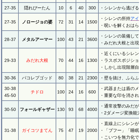
27-35
隠れぴーたん
10
6
40
300
・シレンから逃げる
・シレンの所持
アイ
27-35
ノロージョの婆
72
31
14
1500
・呪いを解くおはら
・シレンの装備して
28-37
メタルアーマー
100
43
21
3600
・みだれ大根と出現
・近くにいるシレン
29-33
みだれ大根
70
44
16
1300
・ラスボスポジショ
・しかし出現階層自
30-36
パコレプゴッド
80
38
21
2300
・壁を抜け、ふらふ
30-38
・武器または盾のメ
チドロ
100
24
16
600
45-50
・重要な印を消され
・通常攻撃のみだが
30-50
フォールギャザー
130
93
68
4000
・2ダメージ変換能
・直線上にシレンが
31-38
ガイコツまてん
75
47
19
2000
・「ブフー」「睡眠
・こいつを無力化で