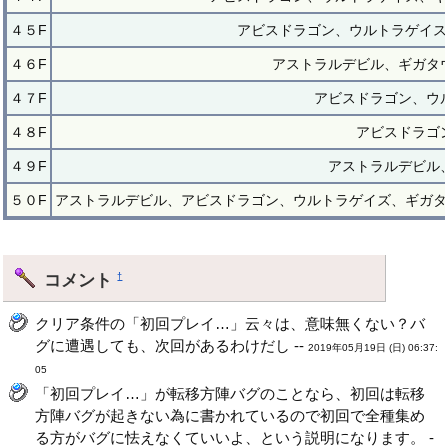
４５F
アビスドラゴン、ウルトラゲイス
４６F
アストラルデビル、ギガタ
４７F
アビスドラゴン、ウ
４８F
アビスドラゴ
４９F
アストラルデビル
５０F
アストラルデビル、アビスドラゴン、ウルトラゲイズ、ギガタ
コメント
†
クリア条件の「初回プレイ…」云々は、意味無くない？バ
グに遭遇しても、次回があるわけだし --
2019年05月19日 (日) 06:37:
05
「初回プレイ…」が転移方陣バグのことなら、初回は転移
方陣バグが起きない為に書かれているので初回で全種集め
る方がバグに怯えなくていいよ、という説明になります。 -