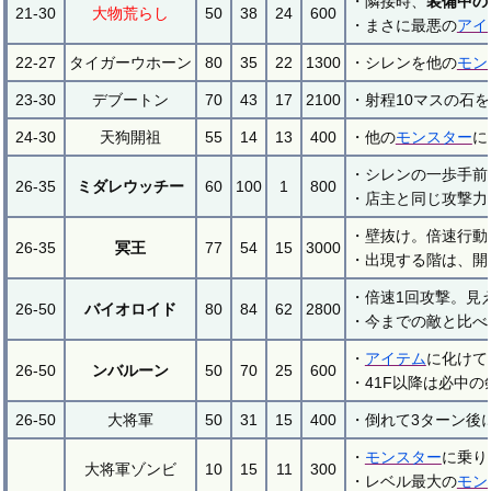
・隣接時、
装備中の
21-30
大物荒らし
50
38
24
600
・まさに最悪の
アイ
22-27
タイガーウホーン
80
35
22
1300
・シレンを他の
モン
23-30
デブートン
70
43
17
2100
・射程10マスの石
24-30
天狗開祖
55
14
13
400
・他の
モンスター
に
・シレンの一歩手前
26-35
ミダレウッチー
60
100
1
800
・店主と同じ攻撃力
・壁抜け。倍速行動
26-35
冥王
77
54
15
3000
・出現する階は、開
・倍速1回攻撃。見
26-50
バイオロイド
80
84
62
2800
・今までの敵と比べ
・
アイテム
に化けて
26-50
ンバルーン
50
70
25
600
・41F以降は必中
26-50
大将軍
50
31
15
400
・倒れて3ターン後
・
モンスター
に乗り
大将軍ゾンビ
10
15
11
300
・レベル最大の
モン