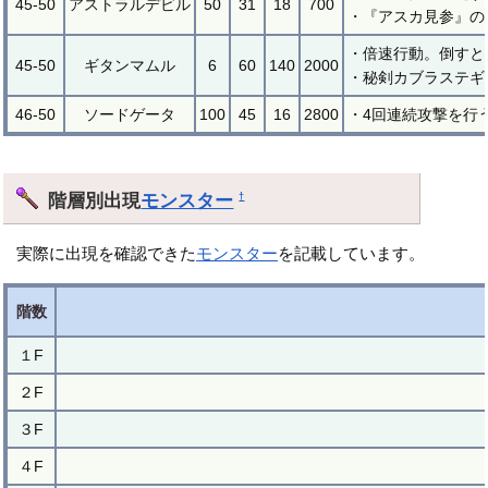
45-50
アストラルデビル
50
31
18
700
・『アスカ見参』の
・倍速行動。倒すと
45-50
ギタンマムル
6
60
140
2000
・秘剣カブラステギ
46-50
ソードゲータ
100
45
16
2800
・4回連続攻撃を行
階層別出現
モンスター
†
実際に出現を確認できた
モンスター
を記載しています。
階数
１F
２F
３F
４F