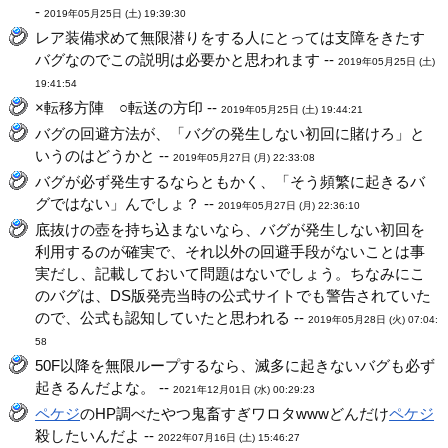
-
2019年05月25日 (土) 19:39:30
レア装備求めて無限潜りをする人にとっては支障をきたす
バグなのでこの説明は必要かと思われます --
2019年05月25日 (土)
19:41:54
×転移方陣 ○転送の方印 --
2019年05月25日 (土) 19:44:21
バグの回避方法が、「バグの発生しない初回に賭けろ」と
いうのはどうかと --
2019年05月27日 (月) 22:33:08
バグが必ず発生するならともかく、「そう頻繁に起きるバ
グではない」んでしょ？ --
2019年05月27日 (月) 22:36:10
底抜けの壺を持ち込まないなら、バグが発生しない初回を
利用するのが確実で、それ以外の回避手段がないことは事
実だし、記載しておいて問題はないでしょう。ちなみにこ
のバグは、DS版発売当時の公式サイトでも警告されていた
ので、公式も認知していたと思われる --
2019年05月28日 (火) 07:04:
58
50F以降を無限ループするなら、滅多に起きないバグも必ず
起きるんだよな。 --
2021年12月01日 (水) 00:29:23
ペケジ
のHP調べたやつ鬼畜すぎワロタwwwどんだけ
ペケジ
殺したいんだよ --
2022年07月16日 (土) 15:46:27