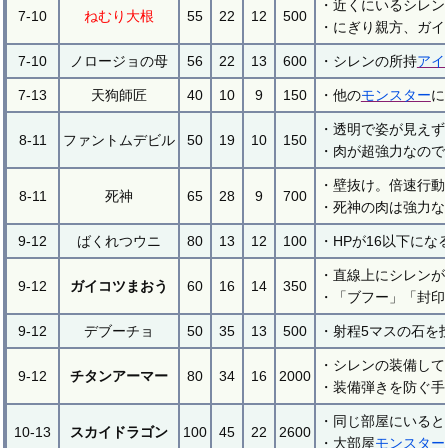
・近くにいるシレン
7-10
ねむり大根
55
22
12
500
・にぎり親方、ガイ
7-10
ノロージョの母
56
22
13
600
・シレンの所持
アイ
7-13
天狗師匠
40
10
9
150
・他の
モンスター
に
・透明で姿が見えず
8-11
ファントムデビル
50
19
10
150
・肉が超強力なので
・壁抜け。倍速行動
8-11
死神
65
28
9
700
・死神の肉は強力な
9-12
ばくれつウニ
80
13
12
100
・HPが16以下にな
・直線上にシレンが
9-12
ガイコツまおう
60
16
14
350
・「ブフー」「封印
9-12
デブーチョ
50
35
13
500
・射程5マスの石を
・シレンの装備して
9-12
チタンアーマー
80
34
16
2000
・装備弾きを防ぐ手
・同じ部屋にいると
10-13
スカイドラゴン
100
45
22
2600
・大部屋
モンスター