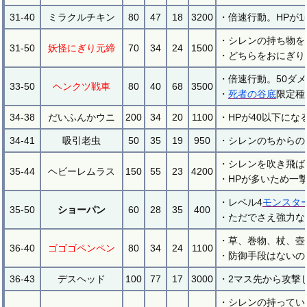
31-40
ミラクルチキン
80
47
18
3200
・倍速行動。HPが
・シレンの持ち物を
31-50
妖怪にぎり元締
70
34
24
1500
・どちらをおにぎり
・倍速行動。50ダ
33-50
ヘンクツ戦車
80
40
68
3500
・
死者の谷底
限定種
34-38
だいふんかウニ
200
34
20
1100
・HPが40以下にな
34-41
吸引老虫
50
35
19
950
・シレンのちからの
・シレンを吹き飛ば
35-44
ヘビーレムラス
150
55
23
4200
・HPが多いため一
・レベル4
モンスタ
35-50
ショーパン
60
28
35
400
・ただでさえ強力な
・草、巻物、杖、壺
36-40
ゴゴゴペンペン
80
34
24
1100
・防御手段はないの
36-43
デスヘッド
100
77
17
3000
・2マス先から攻撃
・シレンの持ってい