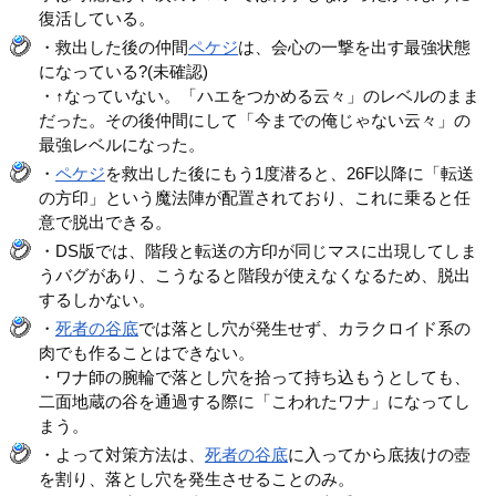
復活している。
・救出した後の仲間
ペケジ
は、会心の一撃を出す最強状態
になっている?(未確認)
・↑なっていない。「ハエをつかめる云々」のレベルのまま
だった。その後仲間にして「今までの俺じゃない云々」の
最強レベルになった。
・
ペケジ
を救出した後にもう1度潜ると、26F以降に「転送
の方印」という魔法陣が配置されており、これに乗ると任
意で脱出できる。
・DS版では、階段と転送の方印が同じマスに出現してしま
うバグがあり、こうなると階段が使えなくなるため、脱出
するしかない。
・
死者の谷底
では落とし穴が発生せず、カラクロイド系の
肉でも作ることはできない。
・ワナ師の腕輪で落とし穴を拾って持ち込もうとしても、
二面地蔵の谷を通過する際に「こわれたワナ」になってし
まう。
・よって対策方法は、
死者の谷底
に入ってから底抜けの壺
を割り、落とし穴を発生させることのみ。