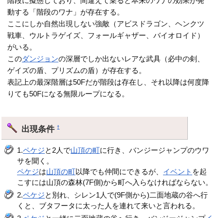
階段に擬態しており、間違えて乗ると本来のワナの効果が発
動する「階段のワナ」が存在する。
ここにしか自然出現しない強敵（アビスドラゴン、ヘンクツ
戦車、ウルトラゲイズ、フォールギャザー、バイオロイド）
がいる。
この
ダンジョン
の深層でしか出ないレアな武具（必中の剣、
ゲイズの盾、プリズムの盾）が存在する。
表記上の最深階層は50Fだが階段は存在し、それ以降は何度降
りても50Fになる無限ループになる。
出現条件
†
1.
ペケジ
と2人で
山頂の町
に行き、バンジージャンプのウワ
サを聞く。
ペケジ
は
山頂の町
以降でも仲間にできるが、
イベント
を起
こすには山頂の森林(7F側)から町へ入らなければならない。
2.
ペケジ
と別れ、シレン1人で(9F側から)二面地蔵の谷へ行
くと、ブタフータに太った人を連れて来いと言われる。