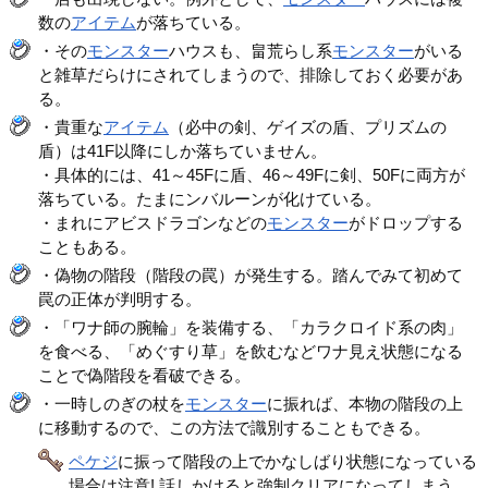
数の
アイテム
が落ちている。
・その
モンスター
ハウスも、畠荒らし系
モンスター
がいる
と雑草だらけにされてしまうので、排除しておく必要があ
る。
・貴重な
アイテム
（必中の剣、ゲイズの盾、プリズムの
盾）は41F以降にしか落ちていません。
・具体的には、41～45Fに盾、46～49Fに剣、50Fに両方が
落ちている。たまにンバルーンが化けている。
・まれにアビスドラゴンなどの
モンスター
がドロップする
こともある。
・偽物の階段（階段の罠）が発生する。踏んでみて初めて
罠の正体が判明する。
・「ワナ師の腕輪」を装備する、「カラクロイド系の肉」
を食べる、「めぐすり草」を飲むなどワナ見え状態になる
ことで偽階段を看破できる。
・一時しのぎの杖を
モンスター
に振れば、本物の階段の上
に移動するので、この方法で識別することもできる。
ペケジ
に振って階段の上でかなしばり状態になっている
場合は注意! 話しかけると強制クリアになってしまう。