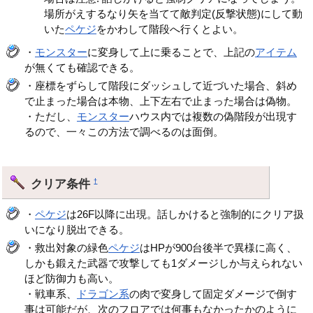
場所がえするなり矢を当てて敵判定(反撃状態)にして動
いた
ペケジ
をかわして階段へ行くとよい。
・
モンスター
に変身して上に乗ることで、上記の
アイテム
が無くても確認できる。
・座標をずらして階段にダッシュして近づいた場合、斜め
で止まった場合は本物、上下左右で止まった場合は偽物。
・ただし、
モンスター
ハウス内では複数の偽階段が出現す
るので、一々この方法で調べるのは面倒。
クリア条件
†
・
ペケジ
は26F以降に出現。話しかけると強制的にクリア扱
いになり脱出できる。
・救出対象の緑色
ペケジ
はHPが900台後半で異様に高く、
しかも鍛えた武器で攻撃しても1ダメージしか与えられない
ほど防御力も高い。
・戦車系、
ドラゴン系
の肉で変身して固定ダメージで倒す
事は可能だが、次のフロアでは何事もなかったかのように