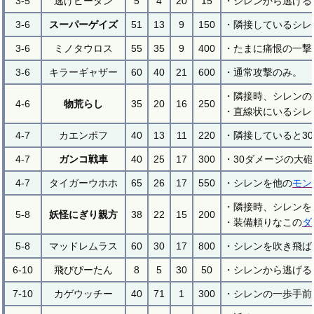
3-5
逃げピータン
5
4
20
15
・シレンから逃げる
3-6
スーパーゲイズ
51
13
9
150
・隣接しているシレ
3-6
ミノタウロス
55
35
9
400
・たまに痛恨の一撃
3-6
キラーギャザー
60
40
21
600
・通常攻撃のみ。
・隣接時、シレンの
4-6
物荒らし
35
20
16
250
・直線状にいるシレ
4-7
カエンポフ
40
13
11
220
・隣接していると3
4-7
ガンコ戦車
40
25
17
300
・30ダメージの大
4-7
タイガーウホホ
65
26
17
550
・シレンを他の
モン
・隣接時、シレンを
5-8
妖怪にぎり親方
38
22
15
200
・装備頼りなこの
ダ
5-8
マッドレムラス
60
30
17
800
・シレンを吹き飛ば
6-10
飛びぴーたん
8
5
30
50
・シレンから逃げる
7-10
カゲウッチー
40
71
1
300
・シレンの一歩手前