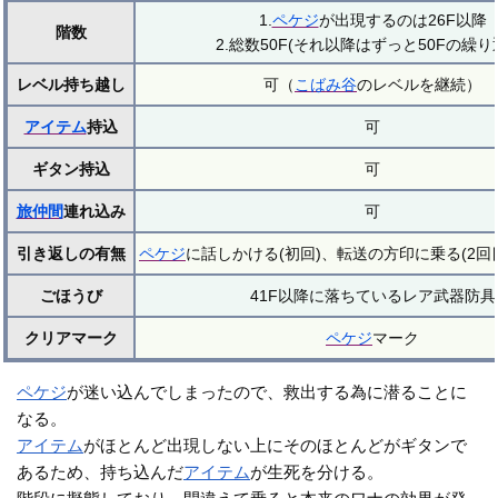
1.
ペケジ
が出現するのは26F以降
階数
2.総数50F(それ以降はずっと50Fの繰り
レベル持ち越し
可（
こばみ谷
のレベルを継続）
アイテム
持込
可
ギタン持込
可
旅仲間
連れ込み
可
引き返しの有無
ペケジ
に話しかける(初回)、転送の方印に乗る(2回
ごほうび
41F以降に落ちているレア武器防具
クリアマーク
ペケジ
マーク
ペケジ
が迷い込んでしまったので、救出する為に潜ることに
なる。
アイテム
がほとんど出現しない上にそのほとんどがギタンで
あるため、持ち込んだ
アイテム
が生死を分ける。