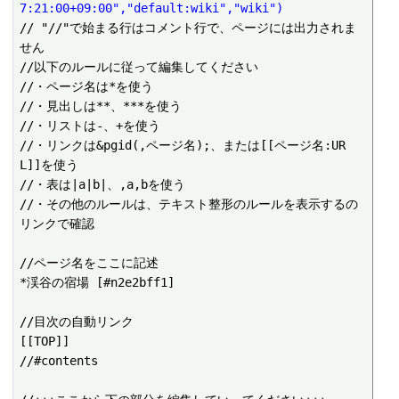
7:21:00+09:00","default:wiki","wiki")
// "//"で始まる行はコメント行で、ページには出力されま
せん

//以下のルールに従って編集してください

//・ページ名は*を使う

//・見出しは**、***を使う

//・リストは-、+を使う

//・リンクは&pgid(,ページ名);、または[[ページ名:UR
L]]を使う

//・表は|a|b|、,a,bを使う

//・その他のルールは、テキスト整形のルールを表示するの
リンクで確認

//ページ名をここに記述

*渓谷の宿場 [#n2e2bff1]

//目次の自動リンク

[[TOP]]

//#contents
