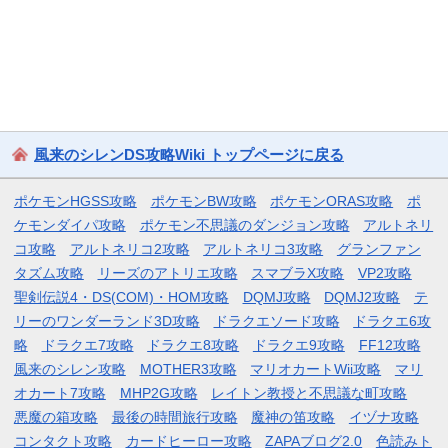
風来のシレンDS攻略Wiki トップページに戻る
ポケモンHGSS攻略
ポケモンBW攻略
ポケモンORAS攻略
ポ
ケモンダイパ攻略
ポケモン不思議のダンジョン攻略
アルトネリ
コ攻略
アルトネリコ2攻略
アルトネリコ3攻略
グランファン
タズム攻略
リーズのアトリエ攻略
スマブラX攻略
VP2攻略
聖剣伝説4・DS(COM)・HOM攻略
DQMJ攻略
DQMJ2攻略
テ
リーのワンダーランド3D攻略
ドラクエソード攻略
ドラクエ6攻
略
ドラクエ7攻略
ドラクエ8攻略
ドラクエ9攻略
FF12攻略
風来のシレン攻略
MOTHER3攻略
マリオカートWii攻略
マリ
オカート7攻略
MHP2G攻略
レイトン教授と不思議な町攻略
悪魔の箱攻略
最後の時間旅行攻略
魔神の笛攻略
イヅナ攻略
コンタクト攻略
カードヒーロー攻略
ZAPAブログ2.0
色読みト