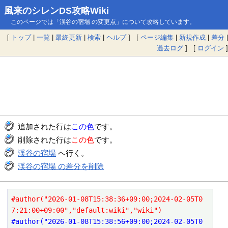
風来のシレンDS攻略Wiki
このページでは「渓谷の宿場 の変更点」について攻略しています。
[
トップ
|
一覧
|
最終更新
|
検索
|
ヘルプ
] [
ページ編集
|
新規作成
|
差分
|
過去ログ
] [
ログイン
]
追加された行は
この色
です。
削除された行は
この色
です。
渓谷の宿場
へ行く。
渓谷の宿場 の差分を削除
#author("2026-01-08T15:38:36+09:00;2024-02-05T0
7:21:00+09:00","default:wiki","wiki")
#author("2026-01-08T15:38:56+09:00;2024-02-05T0