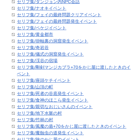
セリフ集/ダンジョン内NPC会話
セリフ集/ナオキイベント
セリフ集/フェイの最終問題クリアイベント
セリフ集/フェイの最終問題発生イベント
セリフ集/ペケジイベント
セリフ集/黄金都市
セリフ集/掛軸裏の洞窟発生イベント
セリフ集/奇岩谷
セリフ集/儀式の洞窟発生イベント
セリフ集/渓谷の宿場
セリフ集/剛剣マンジカブラ+70をかじ屋に渡したときのイ
ベント
セリフ集/座頭ケチイベント
セリフ集/山頂の町
セリフ集/死者の谷底発生イベント
セリフ集/食神のほこら発生イベント
セリフ集/親切なおじいさんのイベント
セリフ集/地下水脈の村
セリフ集/竹林の村
セリフ集/風魔の盾+70をかじ屋に渡したときのイベント
セリフ集/魔蝕虫の道発生イベント
セリフ集/旅のかじ屋のイベント