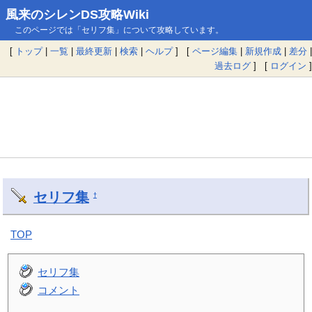
風来のシレンDS攻略Wiki
このページでは「セリフ集」について攻略しています。
[
トップ
|
一覧
|
最終更新
|
検索
|
ヘルプ
] [
ページ編集
|
新規作成
|
差分
|
過去ログ
] [
ログイン
]
セリフ集
†
TOP
セリフ集
コメント