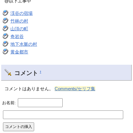
@以下工事中
渓谷の宿場
竹林の村
山頂の町
奇岩谷
地下水脈の村
黄金都市
コメント
†
コメントはありません。
Comments/セリフ集
お名前: