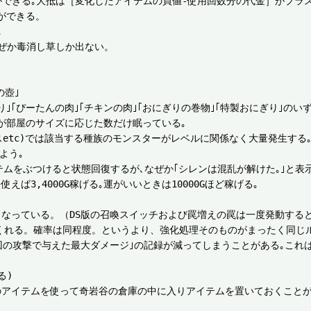
ができる｡大抵は［変化したアイテムの買値-使用回数分の代金］がプラス
できる。



ぜか毒消し草しか出ない。　

壺｣

ぎり｣｢ぴーたんの肉｣｢チキンの肉｣｢おにぎりの巻物｣｢特製おにぎり｣のいず
が部屋のサイズに応じた数だけ眠っている｡

etc)では該当する種族のモンスターがレベルに関係なく大量発生する｡
う｡

テムをぶつけると状態回復するが､なぜか｢シレンは混乱が解けた｡｣と表示
3,4000G稼げる｡運がいいときは10000Gほど稼げる｡

なっている。（DS版の召喚スイッチおよび罠増えの罠は一度発動すると
てくれる。確率は同程度。というより、強化処理そのものがまったく同じル
1回の攻撃で与えた最大ダメージ｣の記録が減ってしまうことがある｡これは
)

のアイテムを使って奇岩谷の倉庫の中に入りアイテムを置いておくこと