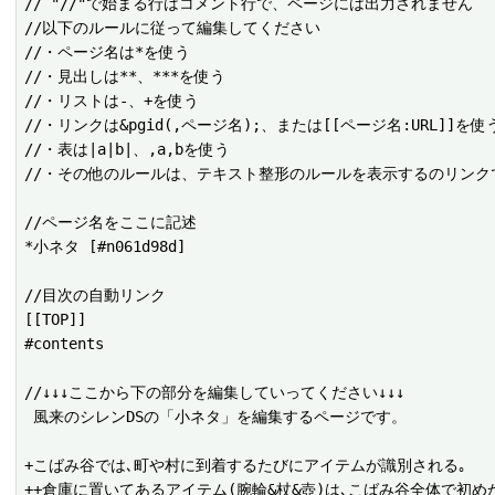
// "//"で始まる行はコメント行で、ページには出力されません

//以下のルールに従って編集してください

//・ページ名は*を使う

//・見出しは**、***を使う

//・リストは-、+を使う

//・リンクは&pgid(,ページ名);、または[[ページ名:URL]]を使う
//・表は|a|b|、,a,bを使う

//・その他のルールは、テキスト整形のルールを表示するのリンクで
//ページ名をここに記述

*小ネタ [#n061d98d]

//目次の自動リンク

[[TOP]]

#contents

//↓↓↓ここから下の部分を編集していってください↓↓↓

 風来のシレンDSの「小ネタ」を編集するページです。

+こばみ谷では､町や村に到着するたびにアイテムが識別される｡

++倉庫に置いてあるアイテム(腕輪&杖&壺)は､こばみ谷全体で初め