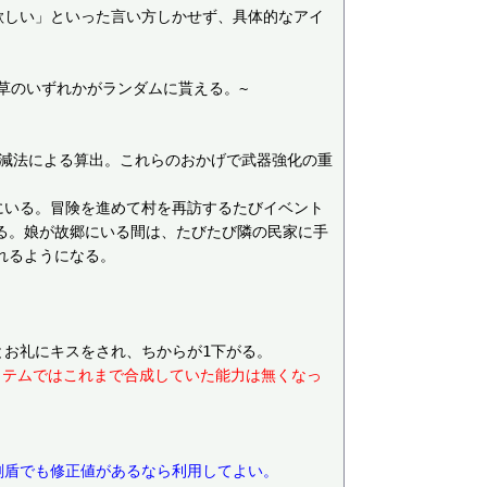
欲しい」といった言い方しかせず、具体的なアイ
草のいずれかがランダムに貰える。~

加減法による算出。これらのおかげで武器強化の重
にいる。冒険を進めて村を再訪するたびイベント
る。娘が故郷にいる間は、たびたび隣の民家に手
るようになる。

アイテムではこれまで合成していた能力は無くなっ
剣盾でも修正値があるなら利用してよい。