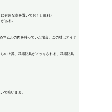
に有用な壺を置いておくと便利)

がある｡

じめマムルの肉を持っていた場合、この杖はアイテ


からの上昇、武器防具がメッキされる、武器防具
いで暗いまま。
