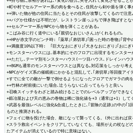
++持ち物に余裕があれば､｢変化の壺｣に矢を入れて変化させること
+町や村でセルアーマー系の肉を食べると､住民から剣や盾を弾く事が
++弾いた物が他の住民に当たるとその住民が攻撃してくるので注意｡
++バグか仕様かは不明だが、レストラン崖っぷちで弾き飛ばすとな
++セルアーマー系がNPCから物を弾くことがある｡

+こばみ谷に行く道中にいる｢親切なおじいさん｣がくれるもの｡

++HPが赤文字のピンチ時: ｢薬草｣｢弟切草｣｢困った時の巻物｣｢背中の
++満腹度10%以下時:  ｢巨大なおにぎり｣｢大きなおにぎり｣｢おに
+モンスターハウスには､基本的にそのフロアに出現するモンスター
++ただし､テーマ別モンスターハウス(一ツ目ハウス､ドレインハウス
++BGMも通常のモンスターハウスとは異なる｡対応策をしっかり考えよ
+NPCがゲイズ系の催眠術にかかると混乱して､｢弟切草｣等回復アイ
+すでに全ての敵が一撃で倒せるようになったフロアでガマラの肉を使えば
++竹林の村前後にいた場合､辻うらないに占ってもらうと良い｡

+召喚スイッチをわざと踏み続けることでのレベルアップができなく
+鍛冶屋および天の恵みの巻物は稀に強化値を+3（通常は+1）し
+武器を最強レベルに強化&合成したときに､｢冒険の足跡｣の中の｢
ものと推測される｡

+フェイに物を投げた場合、敵になって襲ってくる。(外に出れば戻る
+スララ救出イベントをクリアしていなくても、場所がえの杖など
たアイテムが消えているので特に意味はない。
