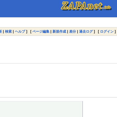
新
|
検索
|
ヘルプ
] [
ページ編集
|
新規作成
|
差分
|
過去ログ
] [
ログイン
]