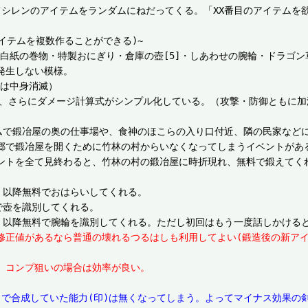
てシレンのアイテムをランダムにねだってくる。「XX番目のアイテムを
テムを複数作ることができる)~

・白紙の巻物・特製おにぎり・倉庫の壺[5]・しあわせの腕輪・ドラゴン
生しない模様。

は中身消滅）

し、さらにダメージ計算式がシンプル化している。（攻撃・防御ともに
ダムで鍛冶屋の奥の仕事場や、食神のほこらの入り口付近、隣の民家など
郷で鍛冶屋を開くために竹林の村からいなくなってしまうイベントがあ
ントを全て見終わると、竹林の村の鍛冶屋に時折現れ、無料で鍛えてくれ
、以降無料でおはらいしてくれる。

壺を識別してくれる。

は、修正値があるなら普通の壊れるつるはしも利用してよい(鍛造後の新
、コンプ狙いの場合は効率が良い。
まで合成していた能力(印)は無くなってしまう。よってマイナス効果の