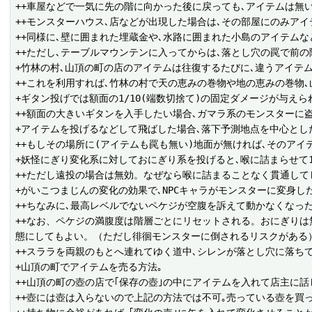
++車屋などで一気に先の階に向かった後に戻っても､アイテムは無い｡
++モンスターハウス､店などが出現した場合は､その部屋にのみアイテ
++同様に､壁に囲まれた埋蔵金や､水路に囲まれた小島のアイテムなど
++ただし､テーブルマウンテンに入ってからは､落とし穴の罠で前の
+竹林の村､山頂の町の店のアイテムは往復するたびに､違うアイテム
++これを利用すれば､竹林の村で天の恵みの巻物や地の恵みの巻物､
+ギタン投げでは額面の1/10(端数切捨て)の固定ダメージが与えられ
++額面の大きいギタンを入手したい場合､ガマラ系のモンスターに盗
+アイテムを投げるなどして飛ばした場合､落下予測地点を中心とした5
++もしその場所に(アイテムも罠も無い)地面が無ければ､そのアイテ
+妖怪にぎり変化系に対しておにぎり系を投げると､喉に詰まらせて1
++ただし遠投の場合は無効。なぜなら喉に詰まることなく貫通して
+がいこつまじんの変化の効果で､NPCキャラがモンスターに変身したも
++ちなみに､最高レベルでないペケジが空腹を訴えて動かなくなった
++なお、ペケジの満腹度は階層ごとにリセットされる。おにぎり
態にしてもよい。（ただし徘徊モンスターに倒されるリスクがある）
++スララを両親のもとへ連れてゆく道中､シレンが落とし穴に落ちても
+山頂の町でアイテムを売る方法｡

++山頂の町の壺の店で｢保存の壺｣の中にアイテムを入れて店主に話
++壺には壺は入らないので上記の方法では不可｡売っている壺を買っ