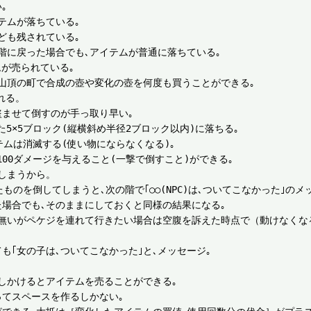


ムが落ちている｡

も残されている｡

階に戻った場合でも､アイテムが普通に落ちている｡

が売られている｡

山頂の町で合成の壺や変化の壺を何度も買うことができる｡

る。

ませて倒すのが手っ取り早い｡

×5ブロック(縦横斜め半径2ブロック以内)に落ちる｡

ムは消滅する(使い物にならなくなる)｡

00ダメージを与えること(一撃で倒すこと)ができる｡

しまうから。

のを倒してしまうと､次の階で｢○○(NPC)は､ついてこなかった｣のメッ
場合でも､そのままにしておくと同様の結果になる｡

は無いがペケジを連れて行きたい場合は空腹を訴えた時点で（動けなくな


｢女の子は､ついてこなかった｣と､メッセージ｡

しかけるとアイテムを売ることができる｡

てスペースを作るしかない｡
