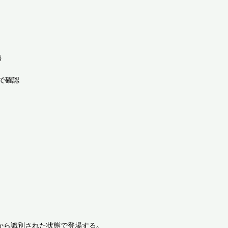


確認

から識別された状態で登場する｡
