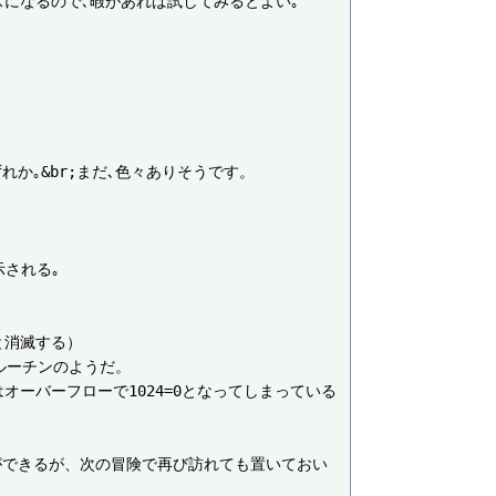
になるので､暇があれば試してみるとよい｡

れか｡&br;まだ､色々ありそうです。



される｡

消滅する）

ーチンのようだ。

オーバーフローで1024=0となってしまっている
ができるが、次の冒険で再び訪れても置いておい