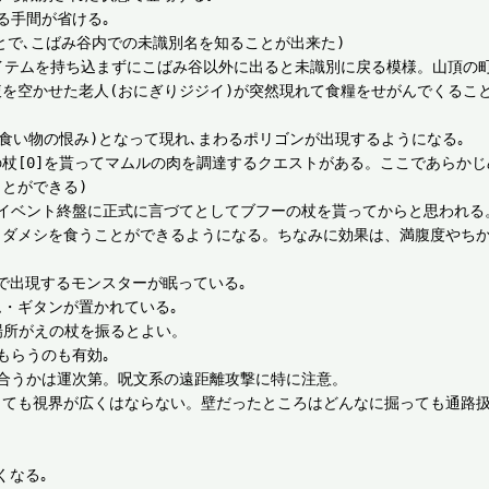
手間が省ける｡

とで､こばみ谷内での未識別名を知ることが出来た)

イテムを持ち込まずにこばみ谷以外に出ると未識別に戻る模様。山頂の町
を空かせた老人(おにぎりジジイ)が突然現れて食糧をせがんでくること
(食い物の恨み)となって現れ､まわるポリゴンが出現するようになる｡

杖[0]を貰ってマムルの肉を調達するクエストがある。ここであらか
とができる)

イベント終盤に正式に言づてとしてブフーの杖を貰ってからと思われる。
タダメシを食うことができるようになる。ちなみに効果は、満腹度やち
で出現するモンスターが眠っている｡

・ギタンが置かれている｡

所がえの杖を振るとよい。

らうのも有効｡

合うかは運次第。呪文系の遠距離攻撃に特に注意。

っても視界が広くはならない。壁だったところはどんなに掘っても通路扱
なる｡
