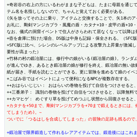
+奇岩谷の右上の方にいるわがままな子どもは、たまに母親を通じ
テム名を名指ししないので、ちゃんと覚えておく必要がある。

(矢を放ってその上に乗り、アイテムと交換することで、矢1本のアイ
お礼に、剛剣マンジカブラ・風魔の盾・カタナ+10・皮甲の盾+10
なお、儀式の洞窟イベントで住人がさらわれて居なくなって以降は発
+壺を倉庫に預けた場合、DS版は中身も記録・保全される。（SFC版
+SFC版に比べ、シレンのレベルアップによる攻撃力上昇量が激減
要性が高まった）

+竹林の村の鍛冶屋には、修行中の娘がいる(鍛冶屋の娘)。ラン
が進んでゆき、あるとき鍛冶屋の娘が修行を終え、鍛冶屋の無い故
紙が届き、手紙を読むことができる。更に冒険を進めるて娘のイベ
+こばみ谷ではイベントによって便利になるNPCが複数存在する。

++おはらいじじい： おはらいの巻物を投げて自信をつけさせると
++三番弟子： 識別の巻物を投げて自信をつけさせると、以降無料で
+カタナを+50まで、剛剣マンジカブラを+70まで鍛えるときに
てしまうため)。~
ついでに「つるはしを合成してしまった」の冒険の足跡も残るので
+鍛冶屋で限界鍛造して作れるレアアイテムでは、鍛造後にはこれ