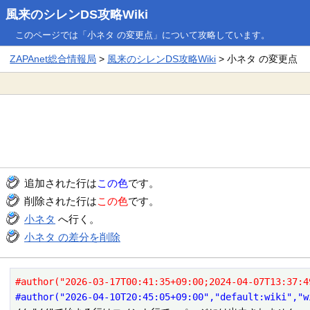
風来のシレンDS攻略Wiki
このページでは「小ネタ の変更点」について攻略しています。
ZAPAnet総合情報局
>
風来のシレンDS攻略Wiki
> 小ネタ の変更点
追加された行は
この色
です。
削除された行は
この色
です。
小ネタ
へ行く。
小ネタ の差分を削除
#author("2026-03-17T00:41:35+09:00;2024-04-07T13:37:4
#author("2026-04-10T20:45:05+09:00","default:wiki","w