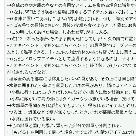
++合成の壺や倉庫の壺などの有用なアイテムを集める場合に識別する
++(なお､SFC版では渓谷の宿場に識別するアイテムを置いておくこ
++(倉庫に置いてあればこばみ谷内は識別される。但し、識別済ア
+こばみ谷での冒険において､最後の食糧を食べようとした際に､お腹
++この時に快くあげた場合､｢しあわせ草｣が手に入る｡

++逆に2回断った場合､そのまま飢え死にしてしまい､次の階で亡霊
+ナオキイベント（食神のほこらイベント）の最序盤では、ブフーの
ムとして温存できる。(マムルの肉は竹林の村のお店でたまに買うこ
++ただしドロップアイテムとして流通するようになるのは、ナオキ
+ナオキイベント（食神のほこらイベント）終了後、がけっぷちで
が+1されるなどなど。

+埋蔵金のある部屋には露見したバネの罠があり､その上には同じ階
+水路に囲まれた小島にも露見したバネの罠があり、隣にはアイテム
++小島に行くには､ふきとばしの杖などで小島内に敵を移動させ、場
++小島に敵がいて島の外にはタイガーウッホ族がいる場合、投げても
++大部屋の巻物があれば読んでもよいが、得られるアイテムと釣り
+つるはし､爆風などで壁が無くなったとき､それが部屋の延長とな
++水路は掘れている扱い｡

++他の部屋と繋げた場合､繋がった部分で部屋が分割される｡

+［もどる］を利用して戻った場合､すでに行った階のアイテムは無く