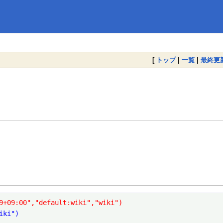
[
トップ
|
一覧
|
最終更
9+09:00","default:wiki","wiki")
iki")