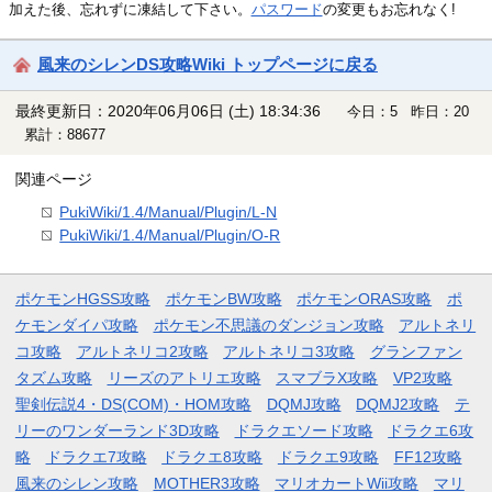
加えた後、忘れずに凍結して下さい。
パスワード
の変更もお忘れなく!
風来のシレンDS攻略Wiki トップページに戻る
最終更新日：2020年06月06日 (土) 18:34:36
今日：5 昨日：20
累計：88677
関連ページ
PukiWiki/1.4/Manual/Plugin/L-N
PukiWiki/1.4/Manual/Plugin/O-R
ポケモンHGSS攻略
ポケモンBW攻略
ポケモンORAS攻略
ポ
ケモンダイパ攻略
ポケモン不思議のダンジョン攻略
アルトネリ
コ攻略
アルトネリコ2攻略
アルトネリコ3攻略
グランファン
タズム攻略
リーズのアトリエ攻略
スマブラX攻略
VP2攻略
聖剣伝説4・DS(COM)・HOM攻略
DQMJ攻略
DQMJ2攻略
テ
リーのワンダーランド3D攻略
ドラクエソード攻略
ドラクエ6攻
略
ドラクエ7攻略
ドラクエ8攻略
ドラクエ9攻略
FF12攻略
風来のシレン攻略
MOTHER3攻略
マリオカートWii攻略
マリ