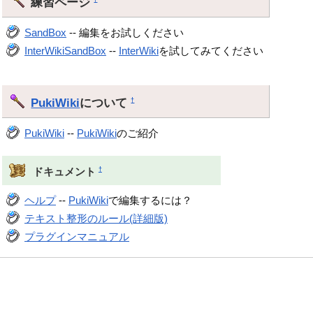
練習ページ
SandBox
-- 編集をお試しください
InterWikiSandBox
--
InterWiki
を試してみてください
PukiWiki
について
†
PukiWiki
--
PukiWiki
のご紹介
†
ドキュメント
ヘルプ
--
PukiWiki
で編集するには？
テキスト整形のルール(詳細版)
プラグインマニュアル