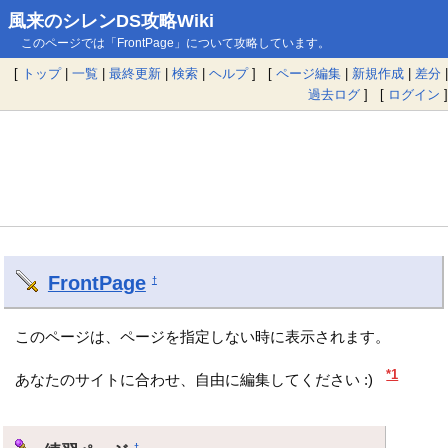
風来のシレンDS攻略Wiki
このページでは「FrontPage」について攻略しています。
[
トップ
|
一覧
|
最終更新
|
検索
|
ヘルプ
] [
ページ編集
|
新規作成
|
差分
|
過去ログ
] [
ログイン
]
FrontPage
†
このページは、ページを指定しない時に表示されます。
*1
あなたのサイトに合わせ、自由に編集してください :)
†