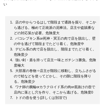
い
店の中からつるはしで階段まで通路を掘り、そこか
ら逃げる。極めて正統派の泥棒法。店主や盗賊番な
どの対応策が必要。危険度大
パコレプキン系or死神・冥王の肉で店を脱出し、壁
の中を逃げて階段までたどり着く。危険度中
デビル系の肉で店を脱出し、階段までたどり着く。
危険度少
強い剣・盾を持って店主一味とガチンコ勝負。危険
度極大
大部屋の巻物⇒店主が階段に移動し、立ちふさがる
ので杖などを使ってどかし、その隙に階段を降り
る。危険度少
ワナ師の腕輪orカラクロイド系の肉or底抜けの壺で
店内に落とし穴を作り、そこから逃げる。危険度0
トドの壺を使う(詳しくは別項で)