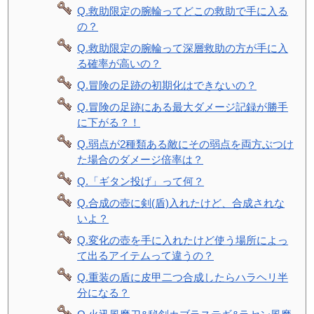
Q.救助限定の腕輪ってどこの救助で手に入る
の？
Q.救助限定の腕輪って深層救助の方が手に入
る確率が高いの？
Q.冒険の足跡の初期化はできないの？
Q.冒険の足跡にある最大ダメージ記録が勝手
に下がる？！
Q.弱点が2種類ある敵にその弱点を両方ぶつけ
た場合のダメージ倍率は？
Q.「ギタン投げ」って何？
Q.合成の壺に剣(盾)入れたけど、合成されな
いよ？
Q.変化の壺を手に入れたけど使う場所によっ
て出るアイテムって違うの？
Q.重装の盾に皮甲二つ合成したらハラヘリ半
分になる？