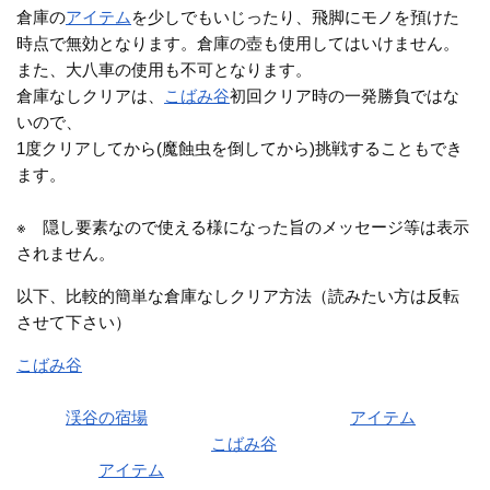
倉庫の
アイテム
を少しでもいじったり、飛脚にモノを預けた
時点で無効となります。倉庫の壺も使用してはいけません。
また、大八車の使用も不可となります。
倉庫なしクリアは、
こばみ谷
初回クリア時の一発勝負ではな
いので、
1度クリアしてから(魔蝕虫を倒してから)挑戦することもでき
ます。
※ 隠し要素なので使える様になった旨のメッセージ等は表示
されません。
以下、比較的簡単な倉庫なしクリア方法（読みたい方は反転
させて下さい）
こばみ谷
を倉庫・大八車を使って構わないので1回普通にクリ
アする
その後
渓谷の宿場
に戻されてから(クリア時の
アイテム
を持っ
たまま)1度も倉庫を使わず
こばみ谷
をクリアする
クリア時の
アイテム
(剣や盾)を持っているので、簡単にクリア