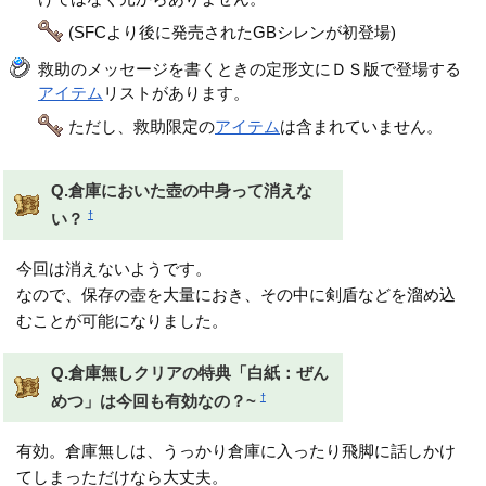
(SFCより後に発売されたGBシレンが初登場)
救助のメッセージを書くときの定形文にＤＳ版で登場する
アイテム
リストがあります。
ただし、救助限定の
アイテム
は含まれていません。
Q.倉庫においた壺の中身って消えな
†
い？
今回は消えないようです。
なので、保存の壺を大量におき、その中に剣盾などを溜め込
むことが可能になりました。
Q.倉庫無しクリアの特典「白紙：ぜん
†
めつ」は今回も有効なの？~
有効。倉庫無しは、うっかり倉庫に入ったり飛脚に話しかけ
てしまっただけなら大丈夫。