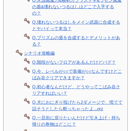
Q.火迅風魔刀&秘剣カブラステギ&ラセン風魔
の盾&壊れないつるはしはどこで入手する
の？
Q.壊れないつるはしをメイン武器に合成する
とヤバイって本当？
Q.プリズムの盾を合成するとデメリットがあ
る？
シナリオ攻略編
Q.階段がないフロアがあるんだけどバグ？
Q.今、レベルが○○で装備が○○なんですけどこ
ばみ谷クリアできますか？
Q.初心者なんだけど、どうやってこばみ谷ク
リアすればいい？
Q.犬におにぎり投げたら2ダメージで、慌てて
話そうとしたら斬っちゃったよ...orz
Q.一旦街に戻りたいんだけど引き上げ・持ち
帰りの巻物はどこに？