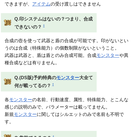
できますが、
アイテム
の受け渡しはできません
Q.印システムはないの？つまり、合成
†
できないの？
合成の壺を使って武器と盾の合成が可能です。印がないとい
うのは合成（特殊能力）の個数制限がないということ。
武器は武器と、盾は盾とのみ合成可能。合成
モンスター
や異
種合成などは有りません。
Q.(DS版)予約特典の
モンスター
大全て
†
何が載ってるの？
各
モンスター
の名前、行動速度、属性、特殊能力、とこんな
感じの説明のみで、パラメーターは載ってません。
新規
モンスター
に関してはシルエットのみで名前も不明で
す。
†