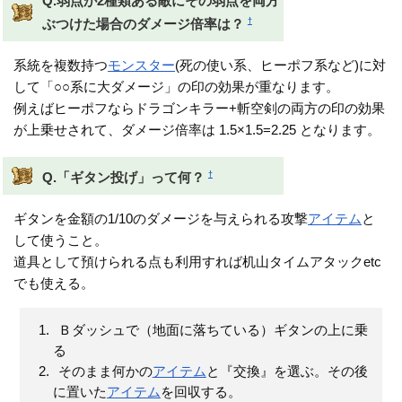
Q.弱点が2種類ある敵にその弱点を両方
†
ぶつけた場合のダメージ倍率は？
系統を複数持つ
モンスター
(死の使い系、ヒーポフ系など)に対
して「○○系に大ダメージ」の印の効果が重なります。
例えばヒーポフならドラゴンキラー+斬空剣の両方の印の効果
が上乗せされて、ダメージ倍率は 1.5×1.5=2.25 となります。
†
Q.「ギタン投げ」って何？
ギタンを金額の1/10のダメージを与えられる攻撃
アイテム
と
して使うこと。
道具として預けられる点も利用すれば机山タイムアタックetc
でも使える。
Ｂダッシュで（地面に落ちている）ギタンの上に乗
る
そのまま何かの
アイテム
と『交換』を選ぶ。その後
に置いた
アイテム
を回収する。