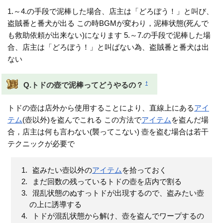
1.～4.の手段で泥棒した場合、店主は「どろぼう！」と叫び、
盗賊番と番犬が出る この時BGMが変わり，泥棒状態(死んで
も救助依頼が出来ない)になります 5.～7.の手段で泥棒した場
合、店主は「どろぼう！」と叫ばない為、盗賊番と番犬は出
ない
†
Q.トドの壺で泥棒ってどうやるの？
トドの壺は店外から使用することにより、直線上にある
アイ
テム
(壺以外)を盗んでこれる この方法で
アイテム
を盗んだ場
合，店主は何も言わない(襲ってこない) 壺を盗む場合は若干
テクニックが必要で
盗みたい壺以外の
アイテム
を拾っておく
まだ回数の残っているトドの壺を店内で割る
混乱状態のぬすっトドが出現するので、盗みたい壺
の上に誘導する
トドが混乱状態から解け、壺を盗んでワープするの