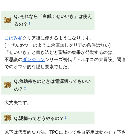
できるはず
Q. それなら「白紙：せいいき」は使え
†
るの？
こばみ谷
クリア後に使えるようになります。
(「ぜんめつ」のように倉庫無しクリアの条件は無い)
「せいいき」と書き込むと聖域の効果が発動するのは、
不思議の
ダンジョン
シリーズ初代「トルネコの大冒険」関連
でのオマケ的な隠し要素でした。
Q.救助待ちのときは電源切ってもいい
†
の？
大丈夫です。
†
Q.泥棒ってどうやるの？
以下は代表的な方法。TPOによって各自応用は効かせて下さ