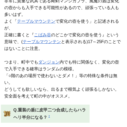
非常に貴重な武具である剛剣マンジカブラ、風魔の盾は変化
の壺からも入手できる可能性があるので、頑張っている人も
多いはず。
よく「
テーブルマウンテン
で変化の壺を使う」と記述される
が、
正確に書くと『
こばみ谷
のどこかで変化の壺を使う』という
意味で、(
テーブルマウンテン
と表示される)17～25Fのことで
はないことに注意。
つまり、町中でも
ダンジョン
内でも特に関係なく、変化の壺
で入手できる確率はランダムの模様。
「○階のあの場所で使わないとダメ！」等の特殊な条件は無
い。
どうしても欲しいなら、出るまで根気よく頑張るしかない。
安全面を考えて町の中がオススメ。
Q.重装の盾に皮甲二つ合成したらハラ
†
ヘリ半分になる？