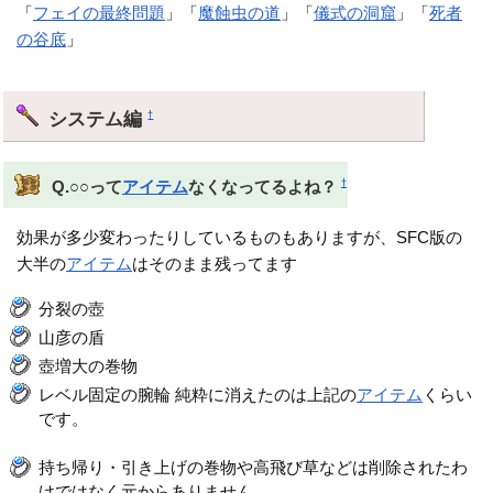
「
フェイの最終問題
」「
魔蝕虫の道
」「
儀式の洞窟
」「
死者
の谷底
」
システム編
†
†
Q.○○って
アイテム
なくなってるよね？
効果が多少変わったりしているものもありますが、SFC版の
大半の
アイテム
はそのまま残ってます
分裂の壺
山彦の盾
壺増大の巻物
レベル固定の腕輪 純粋に消えたのは上記の
アイテム
くらい
です。
持ち帰り・引き上げの巻物や高飛び草などは削除されたわ
けではなく元からありません。