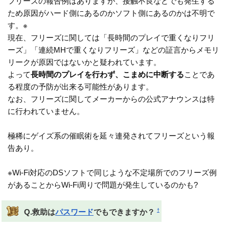
フリーズの報告例はありますが、接触不良などでも発生する
ため原因がハード側にあるのかソフト側にあるのかは不明で
す。※
現在、フリーズに関しては「長時間のプレイで重くなりフリ
ーズ」「連続MHで重くなりフリーズ」などの証言からメモリ
リークが原因ではないかと疑われています。
よって
長時間のプレイを行わず、こまめに中断する
ことであ
る程度の予防が出来る可能性があります。
なお、フリーズに関してメーカーからの公式アナウンスは特
に行われていません。
極稀にゲイズ系の催眠術を延々連発されてフリーズという報
告あり。
※Wi-Fi対応のDSソフトで同じような不定場所でのフリーズ例
があることからWi-Fi周りで問題が発生しているのかも?
†
Q.救助は
パスワード
でもできますか？