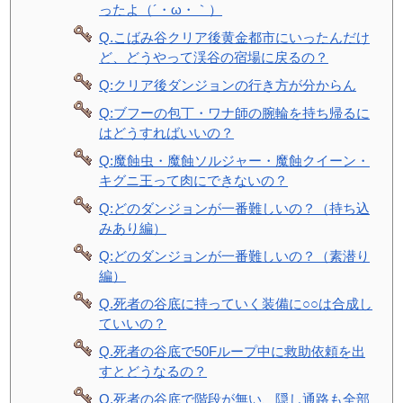
ったよ（´・ω・｀）
Q.こばみ谷クリア後黄金都市にいったんだけ
ど、どうやって渓谷の宿場に戻るの？
Q:クリア後ダンジョンの行き方が分からん
Q:ブフーの包丁・ワナ師の腕輪を持ち帰るに
はどうすればいいの？
Q:魔蝕虫・魔蝕ソルジャー・魔蝕クイーン・
キグニ王って肉にできないの？
Q:どのダンジョンが一番難しいの？（持ち込
みあり編）
Q:どのダンジョンが一番難しいの？（素潜り
編）
Q.死者の谷底に持っていく装備に○○は合成し
ていいの？
Q.死者の谷底で50Fループ中に救助依頼を出
すとどうなるの？
Q.死者の谷底で階段が無い、隠し通路も全部