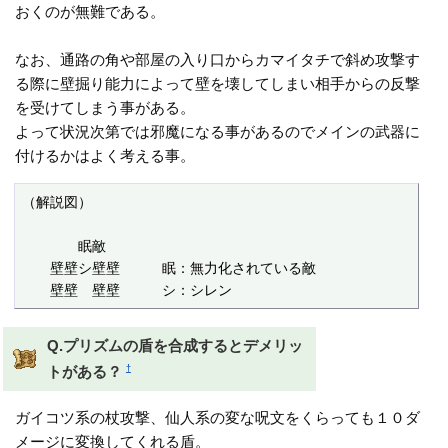
おくのが無難である。
なお、通路の角や部屋の入り口からカマイタチで斜め攻撃す
る際に壁掘り能力によって壁を壊してしまい相手からの反撃
を受けてしまう事がある。
よって状況次第では邪魔になる事があるのでメインの武器に
付けるかはよく考える事。
（解説図）

　　　　眠敵　　　　

　　壁壁シ壁壁　　　眠：無力化されている敵

　　壁壁　壁壁　　　シ：シレン
Q.プリズムの盾を合成するとデメリッ
†
トがある？
ガイコツ系の杖攻撃、仙人系の変な呪文をくらっても１０ダ
メージに変換してくれる盾。