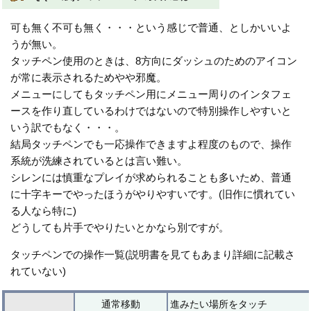
可も無く不可も無く・・・という感じで普通、としかいいよ
うが無い。
タッチペン使用のときは、8方向にダッシュのためのアイコン
が常に表示されるためやや邪魔。
メニューにしてもタッチペン用にメニュー周りのインタフェ
ースを作り直しているわけではないので特別操作しやすいと
いう訳でもなく・・・。
結局タッチペンでも一応操作できますよ程度のもので、操作
系統が洗練されているとは言い難い。
シレンには慎重なプレイが求められることも多いため、普通
に十字キーでやったほうがやりやすいです。(旧作に慣れてい
る人なら特に)
どうしても片手でやりたいとかなら別ですが。
タッチペンでの操作一覧(説明書を見てもあまり詳細に記載さ
れていない)
通常移動
進みたい場所をタッチ