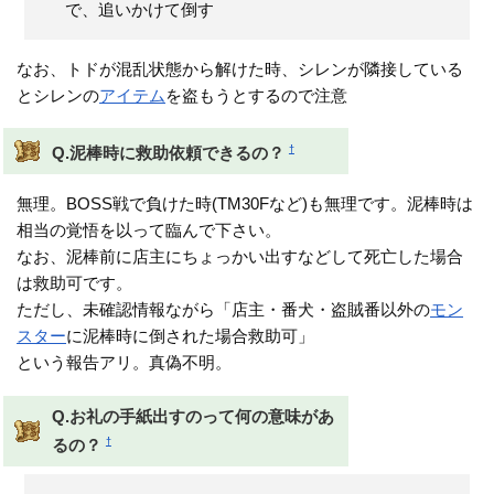
で、追いかけて倒す
なお、トドが混乱状態から解けた時、シレンが隣接している
とシレンの
アイテム
を盗もうとするので注意
†
Q.泥棒時に救助依頼できるの？
無理。BOSS戦で負けた時(TM30Fなど)も無理です。泥棒時は
相当の覚悟を以って臨んで下さい。
なお、泥棒前に店主にちょっかい出すなどして死亡した場合
は救助可です。
ただし、未確認情報ながら「店主・番犬・盗賊番以外の
モン
スター
に泥棒時に倒された場合救助可」
という報告アリ。真偽不明。
Q.お礼の手紙出すのって何の意味があ
†
るの？