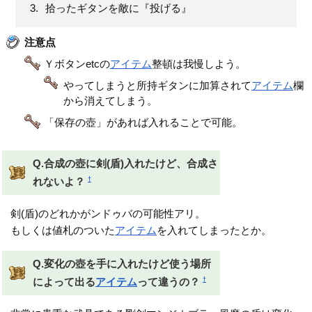
拾ったギタンを敵に『投げる』
注意点
Ｙボタンetcの
アイテム
整頓は我慢しよう。
やってしまうと所持ギタンに加算されて
アイテム
欄
から消えてしまう。
「保存の壺」があれば入れることで可能。
Q.合成の壺に剣(盾)入れたけど、合成さ
†
れないよ？
剣(盾)のどれかがンドゥバの可能性アリ。
もしくは値札のついた
アイテム
を入れてしまったとか。
Q.変化の壺を手に入れたけど使う場所
†
によって出る
アイテム
って違うの？