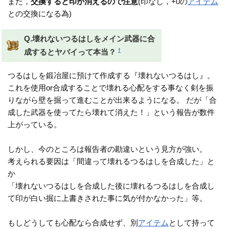
また，
交換すると印が消えるので注意
(印なし，+0の
アイテム
との交換になる為)
Q.壊れないつるはしをメイン武器に合
†
成するとヤバイって本当？
つるはしを鍛冶屋に預けて作成する『壊れないつるはし』。
これを使用or合成することで壊れる心配をする事なく剣を振
りながら壁を掘って進むことが出来るようになる。 だが「合
成した武器を使ってたら壊れて消えた！」という報告が数件
上がっている。
しかし、今のところは報告者の勘違いという見方が強い。
考えられる要因は「間違って壊れるつるはしを合成した」と
か
「壊れないつるはしを合成した後に壊れるつるはしを合成し
て印が白い掘に上書きされた事に気が付かなかった」等。
もしどうしても心配なら合成せず、別
アイテム
として持って