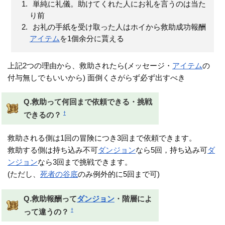
単純に礼儀。助けてくれた人にお礼を言うのは当た
り前
お礼の手紙を受け取った人はホイから救助成功報酬
アイテム
を1個余分に貰える
上記2つの理由から、救助されたら(メッセージ・
アイテム
の
付与無しでもいいから) 面倒くさがらず必ず出すべき
Q.救助って何回まで依頼できる・挑戦
†
できるの？
救助される側は1回の冒険につき3回まで依頼できます。
救助する側は持ち込み不可
ダンジョン
なら5回，持ち込み可
ダ
ンジョン
なら3回まで挑戦できます。
(ただし、
死者の谷底
のみ例外的に5回まで可)
Q.救助報酬って
ダンジョン
・階層によ
†
って違うの？