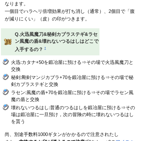
なります。
一個目でハラヘリ倍増効果が打ち消し（通常）、2個目で「腹
が減りにくい」（皮）の印がつきます。
Q.火迅風魔刀&秘剣カブラステギ&ラセ
ン風魔の盾&壊れないつるはしはどこで
†
入手するの？
火迅:カタナ+50を鍛冶屋に預ける⇒その場で火迅風魔刀と
交換
秘剣:剛剣マンジカブラ+70を鍛冶屋に預ける⇒その場で秘
剣カブラステギと交換
ラセン:風魔の盾+70を鍛冶屋に預ける⇒その場でラセン風
魔の盾と交換
壊れないつるはし:普通のつるはしを鍛冶屋に預ける⇒その
場は鍛冶屋に一旦預け，次の冒険の時に壊れないつるはし
を貰う
尚、別途手数料1000ギタンがかかるので注意されたし