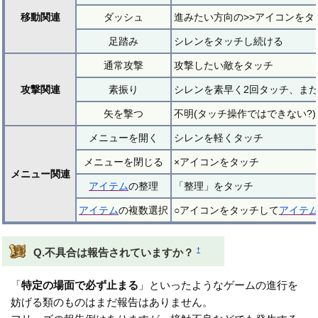
移動関連
ダッシュ
進みたい方向の>>アイコンをタ
足踏み
シレンをタッチし続ける
通常攻撃
攻撃したい敵をタッチ
攻撃関連
素振り
シレンを素早く2回タッチ、ま
矢を撃つ
不明(タッチ操作ではできない?)
メニューを開く
シレンを軽くタッチ
メニューを閉じる
×アイコンをタッチ
メニュー関連
アイテム
の整理
「整理」をタッチ
アイテム
の複数選択
○アイコンをタッチして
アイテ
†
Q.不具合は報告されていますか？
「
特定の場面で必ず止まる
」といったようなゲームの進行を
妨げる類のものはまだ報告はありません。