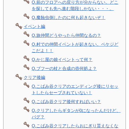
Q.前のフロアへの戻り方が分からない。どこ
を探しても先へ進む階段しかない・・・。
Q.魔蝕虫倒したのに何も起きないぞ！
イベント編
Q.旅仲間どうやったら仲間なるの？
Q.村での仲間イベントが起きない。ペケジど
こだよ！！
Q.かじ屋の娘イベントって何？
Q.ブフーの杖と合成の壺何処よ？
クリア後編
Q.こばみ谷クリアのエンディング後にリセッ
トしたらセーブされていない！
Q.こばみ谷クリア後何すればいい？
Q.クリアしたらギタンが0になったんだけど、
バグ？
Q.こばみ谷クリアしたらおにぎり貰えなくな