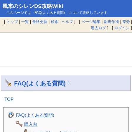
風来のシレンDS攻略Wiki
このページでは「FAQ(よくある質問)」について攻略しています。
[
トップ
|
一覧
|
最終更新
|
検索
|
ヘルプ
] [
ページ編集
|
新規作成
|
差分
|
過去ログ
] [
ログイン
]
FAQ(よくある質問)
†
TOP
FAQ(よくある質問)
購入前