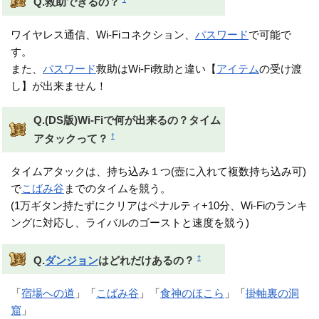
Q.救助できるの？
ワイヤレス通信、Wi-Fiコネクション、
パスワード
で可能で
す。
また、
パスワード
救助はWi-Fi救助と違い【
アイテム
の受け渡
し】が出来ません！
Q.(DS版)Wi-Fiで何が出来るの？タイム
†
アタックって？
タイムアタックは、持ち込み１つ(壺に入れて複数持ち込み可)
で
こばみ谷
までのタイムを競う。
(1万ギタン持たずにクリアはペナルティ+10分、Wi-Fiのランキ
ングに対応し、ライバルのゴーストと速度を競う)
†
Q.
ダンジョン
はどれだけあるの？
「
宿場への道
」「
こばみ谷
」「
食神のほこら
」「
掛軸裏の洞
窟
」