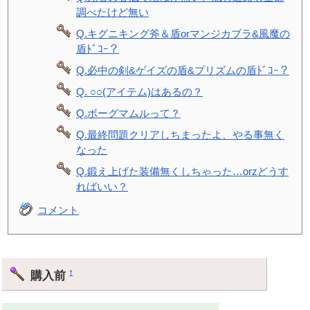
調べたけど無い
Q.キグニキング斧＆盾orマンジカブラ&風魔の
盾ﾄﾞｺｰ？
Q.必中の剣&ゲイズの盾&プリズムの盾ﾄﾞｺｰ？
Q. ○○(アイテム)はあるの？
Q.ボーグマムルって？
Q.最終問題クリアしちまったよ、やる事無く
なった
Q.鍛え上げた装備無くしちゃった…orzどうす
ればいい？
コメント
購入前
†