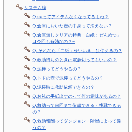
システム編
Q.○○ってアイテムなくなってるよね？
Q.倉庫においた壺の中身って消えない？
Q.倉庫無しクリアの特典「白紙：ぜんめつ」
は今回も有効なの？~
Q. それなら「白紙：せいいき」は使えるの？
Q.救助待ちのときは電源切ってもいいの？
Q.泥棒ってどうやるの？
Q.トドの壺で泥棒ってどうやるの？
Q.泥棒時に救助依頼できるの？
Q.お礼の手紙出すのって何の意味があるの？
Q.救助って何回まで依頼できる・挑戦できる
の？
Q.救助報酬ってダンジョン・階層によって違
うの？