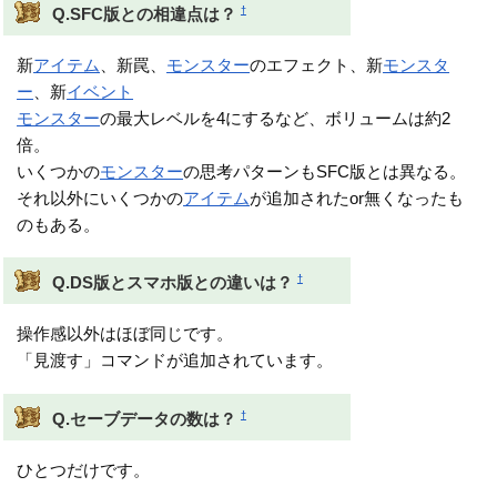
†
Q.SFC版との相違点は？
新
アイテム
、新罠、
モンスター
のエフェクト、新
モンスタ
ー
、新
イベント
モンスター
の最大レベルを4にするなど、ボリュームは約2
倍。
いくつかの
モンスター
の思考パターンもSFC版とは異なる。
それ以外にいくつかの
アイテム
が追加されたor無くなったも
のもある。
†
Q.DS版とスマホ版との違いは？
操作感以外はほぼ同じです。
「見渡す」コマンドが追加されています。
†
Q.セーブデータの数は？
ひとつだけです。