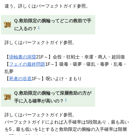
違う。詳しくはパーフェクトガイド参照。
Q.救助限定の腕輪ってどこの救助で手
†
に入るの？
詳しくはパーフェクトガイド参照。
【
掛軸裏の洞窟
21F～】会投・狂戦士・幸運・商人・超回復
【
フェイの最終問題
1F～】吸毒・吸夢・吸乱・毒夢・乱毒・
乱夢
【
死者の谷底
1F～】呪いよけ・まもり
Q.救助限定の腕輪って深層救助の方が
†
手に入る確率が高いの？
詳しくはパーフェクトガイド参照。
パーフェクトガイドによれば入手確率は5段階あり，最も高い
を5，最も低いを1とすると救助限定の腕輪の入手確率は階層