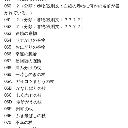
060 ？（分類：巻物/説明文：白紙の巻物に何かの名前が書
かれている。）
061 ？（分類：巻物/説明文：？？？？）
062 ？（分類：巻物/説明文：？？？？）
063 連鎖の巻物
064 ワナがけの巻物
065 おにぎりの巻物
066 幸運の腕輪
067 超回復の腕輪
068 痛み分けの杖
069 一時しのぎの杖
06A ガイコツまどうの杖
06B かなしばりの杖
06C しあわせの杖
06D 場所がえの杖
06E 封印の杖
06F ふき飛ばしの杖
070 不幸の杖