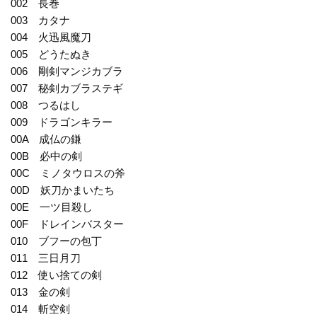
002 長巻
003 カタナ
004 火迅風魔刀
005 どうたぬき
006 剛剣マンジカブラ
007 秘剣カブラステギ
008 つるはし
009 ドラゴンキラー
00A 成仏の鎌
00B 必中の剣
00C ミノタウロスの斧
00D 妖刀かまいたち
00E 一ツ目殺し
00F ドレインバスター
010 ブフーの包丁
011 三日月刀
012 使い捨ての剣
013 金の剣
014 斬空剣