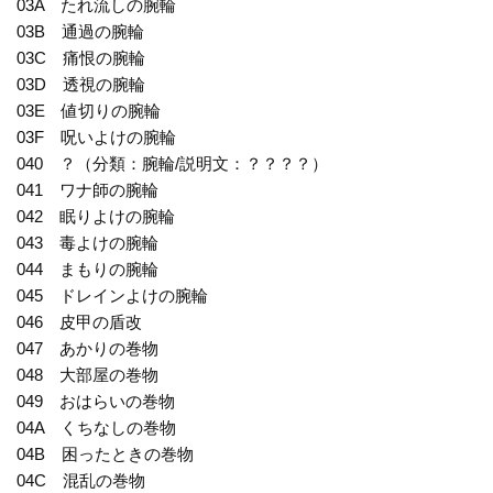
03A たれ流しの腕輪
03B 通過の腕輪
03C 痛恨の腕輪
03D 透視の腕輪
03E 値切りの腕輪
03F 呪いよけの腕輪
040 ？（分類：腕輪/説明文：？？？？）
041 ワナ師の腕輪
042 眠りよけの腕輪
043 毒よけの腕輪
044 まもりの腕輪
045 ドレインよけの腕輪
046 皮甲の盾改
047 あかりの巻物
048 大部屋の巻物
049 おはらいの巻物
04A くちなしの巻物
04B 困ったときの巻物
04C 混乱の巻物