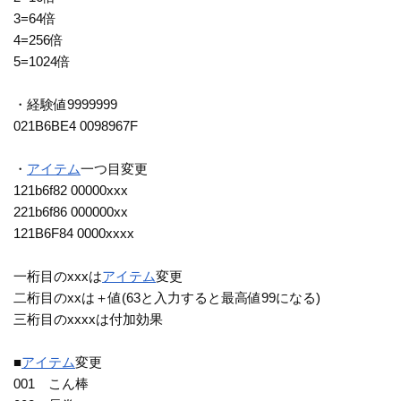
3=64倍
4=256倍
5=1024倍
・経験値9999999
021B6BE4 0098967F
・
アイテム
一つ目変更
121b6f82 00000xxx
221b6f86 000000xx
121B6F84 0000xxxx
一桁目のxxxは
アイテム
変更
二桁目のxxは＋値(63と入力すると最高値99になる)
三桁目のxxxxは付加効果
■
アイテム
変更
001 こん棒