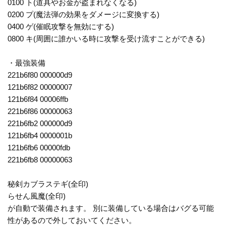
0100 ト(道具やお金が盗まれなくなる)
0200 プ(魔法弾の効果をダメージに変換する)
0400 ゲ(催眠攻撃を無効にする)
0800 キ(周囲に誰かいる時に攻撃を受け流すことができる)
・最強装備
221b6f80 000000d9
121b6f82 00000007
121b6f84 00006ffb
221b6f86 00000063
221b6fb2 000000d9
121b6fb4 0000001b
121b6fb6 00000fdb
221b6fb8 00000063
秘剣カブラステギ(全印)
らせん風魔(全印)
が自動で装備されます。 別に装備している場合はバグる可能
性があるので外しておいてください。