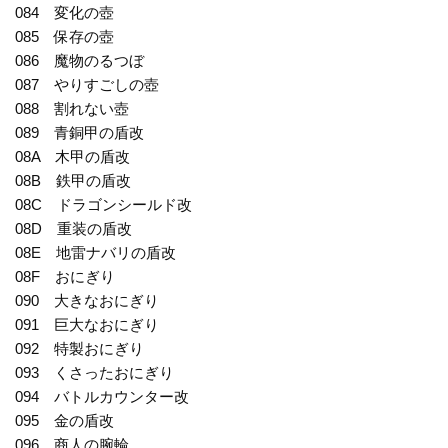
084 変化の壺
085 保存の壺
086 魔物のるつぼ
087 やりすごしの壺
088 割れない壺
089 青銅甲の盾改
08A 木甲の盾改
08B 鉄甲の盾改
08C ドラゴンシールド改
08D 重装の盾改
08E 地雷ナバリの盾改
08F おにぎり
090 大きなおにぎり
091 巨大なおにぎり
092 特製おにぎり
093 くさったおにぎり
094 バトルカウンター改
095 金の盾改
096 商人の腕輪