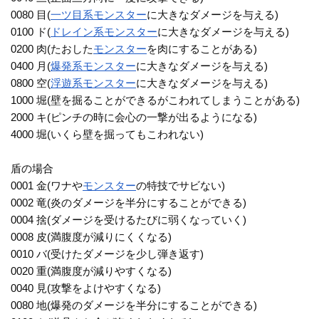
0080 目(
一ツ目系
モンスター
に大きなダメージを与える)
0100 ド(
ドレイン系
モンスター
に大きなダメージを与える)
0200 肉(たおした
モンスター
を肉にすることがある)
0400 月(
爆発系
モンスター
に大きなダメージを与える)
0800 空(
浮遊系
モンスター
に大きなダメージを与える)
1000 堀(壁を掘ることができるがこわれてしまうことがある)
2000 キ(ピンチの時に会心の一撃が出るようになる)
4000 堀(いくら壁を掘ってもこわれない)
盾の場合
0001 金(ワナや
モンスター
の特技でサビない)
0002 竜(炎のダメージを半分にすることができる)
0004 捨(ダメージを受けるたびに弱くなっていく)
0008 皮(満腹度が減りにくくなる)
0010 バ(受けたダメージを少し弾き返す)
0020 重(満腹度が減りやすくなる)
0040 見(攻撃をよけやすくなる)
0080 地(爆発のダメージを半分にすることができる)