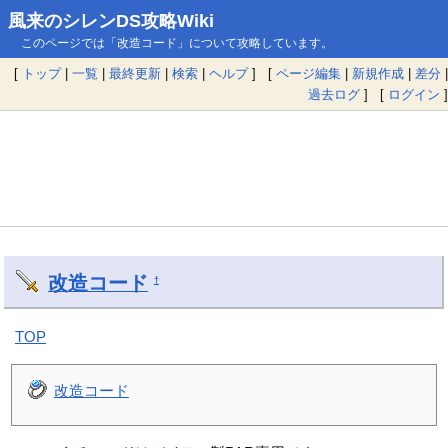
風来のシレンDS攻略Wiki
このページでは「改造コード」について攻略しています。
[
トップ
|
一覧
|
最終更新
|
検索
|
ヘルプ
] [
ページ編集
|
新規作成
|
差分
|
過去ログ
] [
ログイン
]
改造コード
†
TOP
改造コード