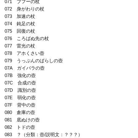
071 ブフーの杖
072 身がわりの杖
073 加速の杖
074 鈍足の杖
075 回復の杖
076 ころばぬ先の杖
077 雷光の杖
078 アホくさい壺
079 うっぷんのばらしの壺
07A ガイバラの壺
07B 強化の壺
07C 合成の壺
07D 識別の壺
07E 弱化の壺
07F 背中の壺
080 倉庫の壺
081 底ぬけの壺
082 トドの壺
083 ？（分類：壺/説明文：？？？）