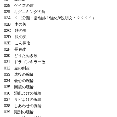
028 ゲイズの盾
029 キグニキングの盾
02A ？（分類：盾/強さ1/強化8/説明文：？？？？）
02B 木の矢
02C 鉄の矢
02D 銀の矢
02E こん棒改
02F 長巻改
030 どうたぬき改
031 ドラゴンキラー改
032 金の剣改
033 遠投の腕輪
034 会心の腕輪
035 回復の腕輪
036 混乱よけの腕輪
037 サビよけの腕輪
038 しあわせの腕輪
039 識別の腕輪