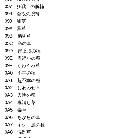
097 狂戦士の腕輪
098 会投の腕輪
099 雑草
09A 薬草
09B 弟切草
09C 命の草
09D 胃拡張の種
09E 胃縮小の種
09F くねくね草
0A0 不幸の種
0A1 超不幸の種
0A2 しあわせ草
0A3 天使の種
0A4 毒消し草
0A5 毒草
0A6 ちからの草
0A7 キグニ族の種
0A8 混乱草