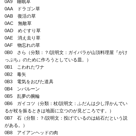
0A9 睡眠草
0AA ドラゴン草
0AB 復活の草
0AC 無敵草
0AD めぐすり草
0AE 消え去り草
0AF 物忘れの草
0B0 さら（分類：？/説明文：ガイバラが山頂料理屋『がけ
っぷち』のために作ろうとしている皿。）
0B1 こわれたワナ
0B2 毒矢
0B3 電気をおびた道具
0B4 ンバルーン
0B5 乱夢の腕輪
0B6 ガイコツ（分類：杖/説明文：ふだんは少し浮かんでい
るが杖を振るときは地面に立つのが見どころです。）
0B7 石（分類：？/説明文：投げているのは結石だという説
がある。）
0B8 アイアンヘッドの肉