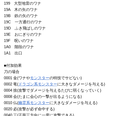
199 大型地雷のワナ
19A 木の矢のワナ
19B 鉄の矢のワナ
19C 一方通行のワナ
19D ふき飛ばしのワナ
19E おにぎりのワナ
19F 呪いのワナ
1A0 階段のワナ
1A1 出口
■付加効果
刀の場合
0001 金(ワナや
モンスター
の特技でサビない)
0002 竜(
ドラゴン系
モンスター
に大きなダメージを与える)
0004 捨(攻撃でダメージを与えるたびに弱くなっていく)
0008 会(たまに会心の一撃が出るようになる)
0010 仏(
幽霊系
モンスター
に大きなダメージを与える)
0020 必(攻撃が必ず命中する)
0040 三(正面三方向に一度に攻撃できる)