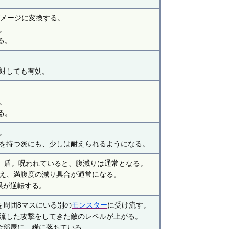
ダメージに変換する。
。
る。
対しても有効。
。
る。
。
を持つ炎にも、少しは耐えられるようになる。
1）盾。呪われていると、腹減りは通常となる。
え、満腹度の減り具合が通常になる。
果が逆転する。
を周囲8マスにいる別の
モンスター
に受け流す。
流した攻撃をしてきた敵のレベルが上がる。
金部屋に、稀に落ちている。