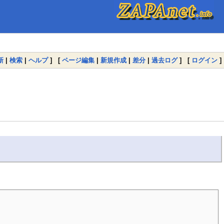
新
|
検索
|
ヘルプ
] [
ページ編集
|
新規作成
|
差分
|
過去ログ
] [
ログイン
]