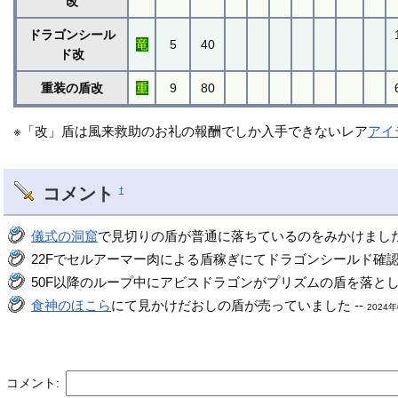
改
ドラゴンシール
竜
5
40
ド改
重装の盾改
重
9
80
※「改」盾は風来救助のお礼の報酬でしか入手できないレア
アイ
コメント
†
儀式の洞窟
で見切りの盾が普通に落ちているのをみかけました。
22Fでセルアーマー肉による盾稼ぎにてドラゴンシールド確認し
50F以降のループ中にアビスドラゴンがプリズムの盾を落としま
食神のほこら
にて見かけだおしの盾が売っていました --
2024年
コメント: