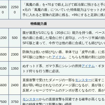
「風魔の盾」を+70まで鍛え上げて鍛冶屋に預けると手
5000
2250
※元の「風魔の盾」についていた特殊能力はリセットさ
0
0
手に入れると冒険の足跡に残る。+99にすると足跡に残
特殊能力盾
腹が速度が1/2になる（20歩に1）能力を持つ盾。ベ
1200
500
他の盾に合成した場合に付く皮印は、ハラヘリ半減の効
SFC版と違って、今作では他の盾に合成しても錆びな
防御力は低いが錆びない盾。単体では「皮甲の盾」に劣
6500
2300
SFC版には無かった
アイテム
。こちらも性能の割には比
ぬすっトド系、ガマラ系にシレンの所持
アイテム
・ギタ
3100
1350
トド狩りを行う際に必須。
直接攻撃で受けたダメージの一部を
モンスター
に返すこ
6600
2400
盾が弱い時はそれなりのダメージ源になるが、盾が強く
反射メッセージでゲームのテンポが悪くなるので、盾が
モンスター
からの直接攻撃を回避できる確率が高くなる
7500
3750
敵の特殊攻撃には影響が無い模様。