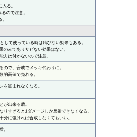
に入る。
れるので注意。
る。
ースとして使っている時は錆びない効果もある。
果のみでありサビない効果はない。
い能力は付かないので注意。
るので、合成でメッキ代わりに。
較的高値で売れる。
ンを盗まれなくなる。
とが出来る盾。
なりすぎると1ダメージしか反射できなくなる。
十分に強ければ合成しなくてもいい。
盾。