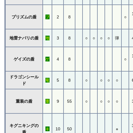
プリズムの盾
プ
2
8
○
地雷ナバリの盾
地
3
8
○
○
○
○
弾
ゲイズの盾
ゲ
4
8
○
ドラゴンシール
竜
5
8
○
○
○
○
ド
重装の盾
重
9
55
○
○
○
○
キグニキングの
キ
10
50
※
盾