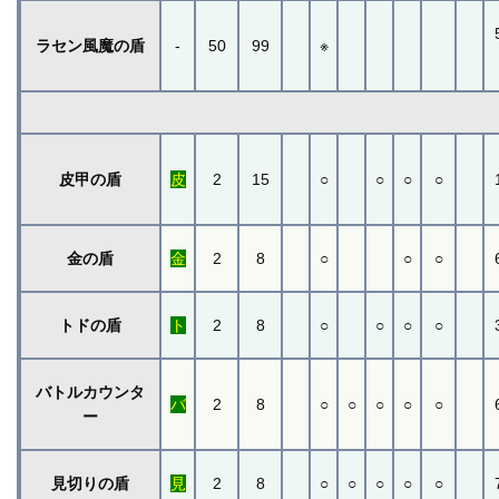
ラセン風魔の盾
-
50
99
※
皮甲の盾
皮
2
15
○
○
○
○
金の盾
金
2
8
○
○
○
トドの盾
ト
2
8
○
○
○
○
バトルカウンタ
バ
2
8
○
○
○
○
○
ー
見切りの盾
見
2
8
○
○
○
○
○