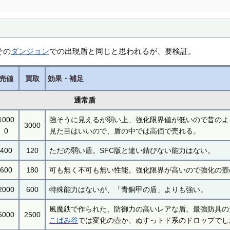
その
ダンジョン
での出現盾と同じと思われるが、要検証。
売値
買取
効果・補足
通常盾
1000
強そうに見えるが弱い上、強化限界値が低いので昔のよ
3000
0
見た目はいいので、盾の中では高価で売れる。
400
120
ただの弱い盾。SFC版と違い錆びない能力はない。
600
180
可も無く不可も無い性能。強化限界が高いので強化の壺
2000
600
特殊能力はないが、「青銅甲の盾」よりも強い。
風魔鉄で作られた、防御力の高いレアな盾。最強防具の
5000
2500
こばみ谷
では変化の壺か、ぬすっトド系のドロップでし