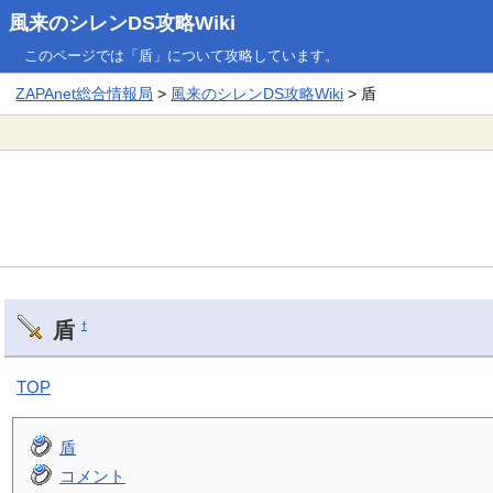
風来のシレンDS攻略Wiki
このページでは「盾」について攻略しています。
ZAPAnet総合情報局
>
風来のシレンDS攻略Wiki
> 盾
盾
†
TOP
盾
コメント