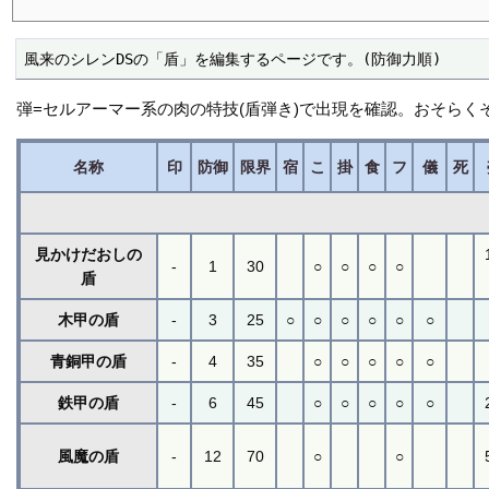
風来のシレンDSの「盾」を編集するページです。(防御力順)
弾=セルアーマー系の肉の特技(盾弾き)で出現を確認。おそらく
名称
印
防御
限界
宿
こ
掛
食
フ
儀
死
見かけだおしの
-
1
30
○
○
○
○
盾
木甲の盾
-
3
25
○
○
○
○
○
○
青銅甲の盾
-
4
35
○
○
○
○
○
鉄甲の盾
-
6
45
○
○
○
○
○
風魔の盾
-
12
70
○
○