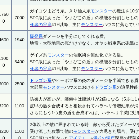
ガイコツまどう系、きり仙人系
モンスター
の魔法を10
1750
7000
SFC版にあった「やまびこの盾」の機能を分割したもの
0
死者の谷底
41F以降、主に
モンスター
ハウスに落ちてい
爆発系
ダメージを半分にしてくれる盾。
4600
1940
地雷・大型地雷の罠だけでなく、オヤジ戦車系の砲撃に
ゲイズ系
モンスター
の催眠術を無効化できる盾。
1100
5400
SFC版にあった「やまびこの盾」の機能を分割したもの
0
死者の谷底
41F以降、主に
モンスター
ハウスに落ちてい
ドラゴン系
やヒーポフ系の炎のダメージを半減できる盾
6000
2500
大部屋
モンスター
ハウスにおける
ドラゴン系
の追尾性能
防御力が高いが、装備中は腹減りが2倍になる（5歩に
3200
1100
皮甲の盾を合成すると相殺されてハラヘリ倍増効果が消
さらにもう1つ皮の盾を合成すれば、ハラヘリ半減に効
2体以上の敵に囲まれている時、敵から受けたダメージ
3200
1100
受け流した攻撃で他の
モンスター
が力尽きた場合、受け
0
0
SFC版には無かった
アイテム
。※
儀式の洞窟
深層の埋蔵