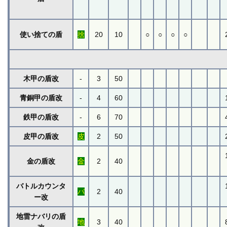
使い捨ての盾
捨
20
10
○
○
○
○
木甲の盾改
-
3
50
青銅甲の盾改
-
4
60
鉄甲の盾改
-
6
70
皮甲の盾改
皮
2
50
金の盾改
金
2
40
バトルカウンタ
バ
2
40
ー改
地雷ナバリの盾
地
3
40