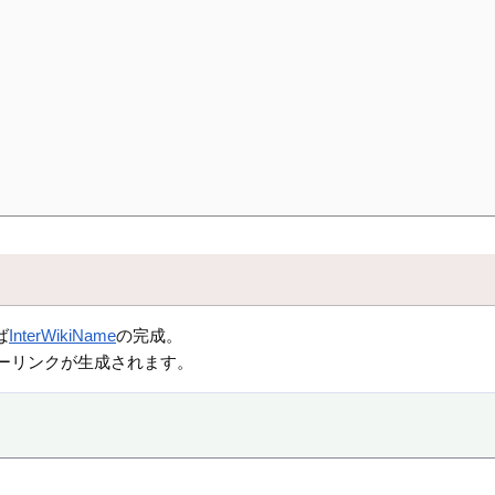
ば
InterWikiName
の完成。
ーリンクが生成されます。