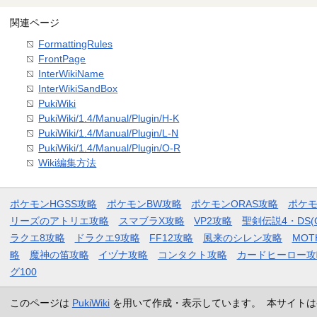
関連ページ
FormattingRules
FrontPage
InterWikiName
InterWikiSandBox
PukiWiki
PukiWiki/1.4/Manual/Plugin/H-K
PukiWiki/1.4/Manual/Plugin/L-N
PukiWiki/1.4/Manual/Plugin/O-R
Wiki編集方法
ポケモンHGSS攻略
ポケモンBW攻略
ポケモンORAS攻略
ポケ
リーズのアトリエ攻略
スマブラX攻略
VP2攻略
聖剣伝説4・DS(
ラクエ8攻略
ドラクエ9攻略
FF12攻略
風来のシレン攻略
MOT
略
魔神の笛攻略
イヅナ攻略
コンタクト攻略
カードヒーロー攻
グ100
このページは
PukiWiki
を用いて作成・表示しています。 本サイトは