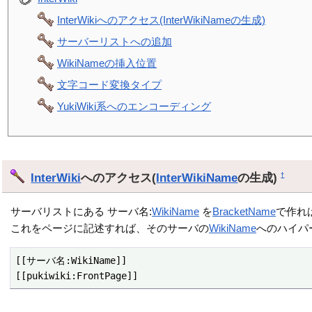
InterWikiへのアクセス(InterWikiNameの生成)
サーバーリストへの追加
WikiNameの挿入位置
文字コード変換タイプ
YukiWiki系へのエンコーディング
InterWiki
へのアクセス(
InterWikiName
の生成)
†
サーバリストにある サーバ名:
WikiName
を
BracketName
で作れ
これをページに記述すれば、そのサーバの
WikiName
へのハイパ
[[サーバ名:WikiName]]

[[pukiwiki:FrontPage]]