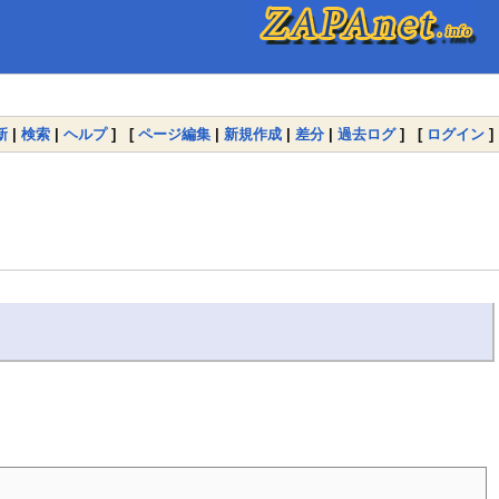
新
|
検索
|
ヘルプ
] [
ページ編集
|
新規作成
|
差分
|
過去ログ
] [
ログイン
]