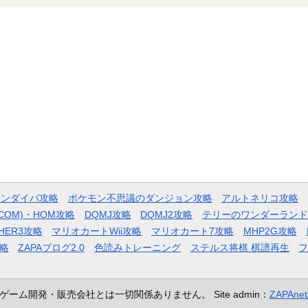
モンダイパ攻略
ポケモン不思議のダンジョン攻略
アルトネリコ攻略
COM)・HOM攻略
DQMJ攻略
DQMJ2攻略
テリーのワンダーランド
HER3攻略
マリオカートWii攻略
マリオカート7攻略
MHP2G攻略
略
ZAPAブログ2.0
色読みトレーニング
ステルス将棋 棋譜再生
ゲーム開発・販売会社とは一切関係ありません。
Site admin：
ZAPAn