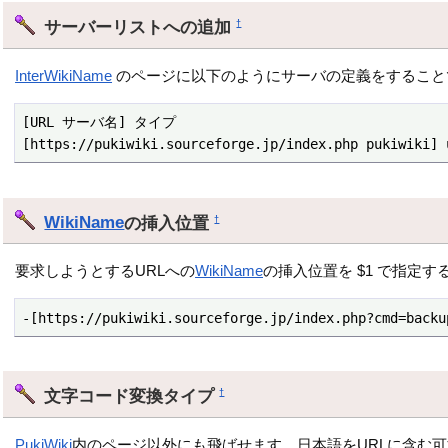
サーバーリストへの追加
†
InterWikiName
のページに以下のようにサーバの定義をすること
[URL サーバ名] タイプ

[https://pukiwiki.sourceforge.jp/index.php pukiwiki] 
WikiName
の挿入位置
†
要求しようとするURLへの
WikiName
の挿入位置を $1 で指定
-[https://pukiwiki.sourceforge.jp/index.php?cmd=backu
文字コード変換タイプ
†
PukiWiki
内のページ以外にも飛ばせます。日本語をURLに含む