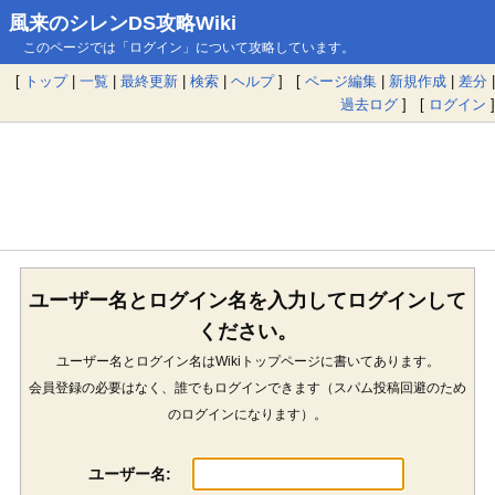
風来のシレンDS攻略Wiki
このページでは「ログイン」について攻略しています。
[
トップ
|
一覧
|
最終更新
|
検索
|
ヘルプ
] [
ページ編集
|
新規作成
|
差分
|
過去ログ
] [
ログイン
]
ユーザー名とログイン名を入力してログインして
ください。
ユーザー名とログイン名はWikiトップページに書いてあります。
会員登録の必要はなく、誰でもログインできます（スパム投稿回避のため
のログインになります）。
ユーザー名: