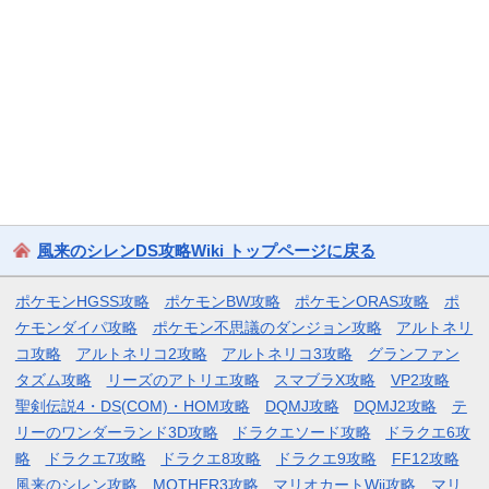
風来のシレンDS攻略Wiki トップページに戻る
ポケモンHGSS攻略
ポケモンBW攻略
ポケモンORAS攻略
ポ
ケモンダイパ攻略
ポケモン不思議のダンジョン攻略
アルトネリ
コ攻略
アルトネリコ2攻略
アルトネリコ3攻略
グランファン
タズム攻略
リーズのアトリエ攻略
スマブラX攻略
VP2攻略
聖剣伝説4・DS(COM)・HOM攻略
DQMJ攻略
DQMJ2攻略
テ
リーのワンダーランド3D攻略
ドラクエソード攻略
ドラクエ6攻
略
ドラクエ7攻略
ドラクエ8攻略
ドラクエ9攻略
FF12攻略
風来のシレン攻略
MOTHER3攻略
マリオカートWii攻略
マリ