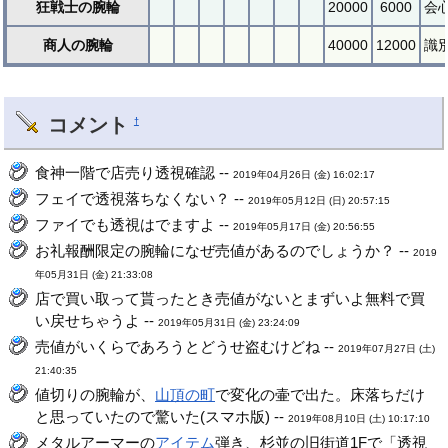
狂戦士の腕輪
20000
6000
会
商人の腕輪
40000
12000
識
コメント
†
食神一階で店売り透視確認 --
2019年04月26日 (金) 16:02:17
フェイで透視落ちなくない？ --
2019年05月12日 (日) 20:57:15
ファイでも透視はでますよ --
2019年05月17日 (金) 20:56:55
お礼報酬限定の腕輪になぜ売値があるのでしょうか？ --
2019
年05月31日 (金) 21:33:08
店で買い取って貰ったとき売値がないとまずいよ無料で買
い戻せちゃうよ --
2019年05月31日 (金) 23:24:09
売値がいくらであろうとどうせ盗むけどね --
2019年07月27日 (土)
21:40:35
値切りの腕輪が、
山頂の町
で変化の壷で出た。床落ちだけ
と思っていたので驚いた(スマホ版) --
2019年08月10日 (土) 10:17:10
メタルアーマーの
アイテム
弾き、杉並の旧街道1Fで「透視