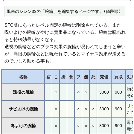
風来のシレンDSの「腕輪」を編集するページです。(値段順)
SFC版にあったレベル固定の腕輪は削除されている。また、
呪いよけの腕輪がやけに貴重品になっている。腕輪は呪われ
ると特殊効果がなくなる。
透視の腕輪などのプラス効果の腕輪が呪われてしまうと辛い
が、痛恨の腕輪などは呪われているとマイナス効果が消える
のでむしろ助かる事も。
名称
宿
こ
掛
食
フ
儀
死
売値
買取
効
物
遠投の腕輪
○
○
○
3000
900
そ
サ
サビよけの腕輪
○
○
○
○
3000
900
た
毒
毒よけの腕輪
○
○
○
○
3000
900
毒