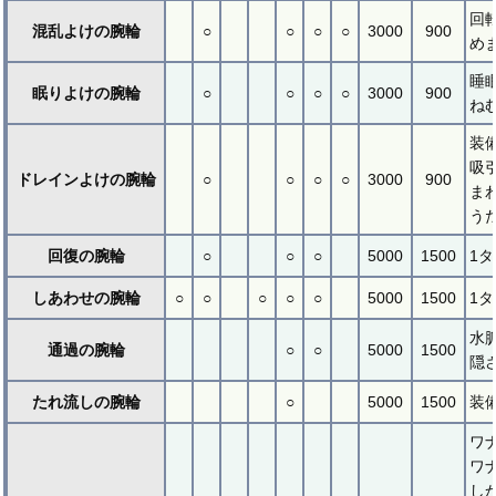
回
混乱よけの腕輪
○
○
○
○
3000
900
め
睡
眠りよけの腕輪
○
○
○
○
3000
900
ね
装
吸
ドレインよけの腕輪
○
○
○
○
3000
900
ま
う
回復の腕輪
○
○
○
5000
1500
1
しあわせの腕輪
○
○
○
○
○
5000
1500
1
水
通過の腕輪
○
○
5000
1500
隠
たれ流しの腕輪
○
5000
1500
装
ワ
ワ
し