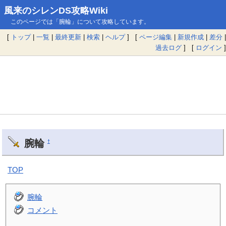
風来のシレンDS攻略Wiki
このページでは「腕輪」について攻略しています。
[
トップ
|
一覧
|
最終更新
|
検索
|
ヘルプ
] [
ページ編集
|
新規作成
|
差分
|
過去ログ
] [
ログイン
]
腕輪
†
TOP
腕輪
コメント