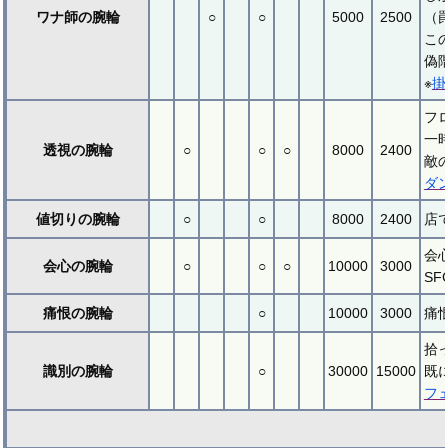
ワナ師の腕輪
○
○
5000
2500
（
こ
偽
※
掛
フ
一
透視の腕輪
○
○
○
8000
2400
敵
ダ
値切りの腕輪
○
○
8000
2400
店
会
会心の腕輪
○
○
○
10000
3000
S
痛恨の腕輪
○
10000
3000
痛
拾
識別の腕輪
○
30000
15000
既
フ