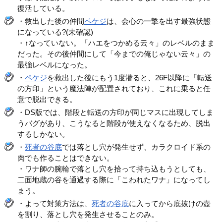
復活している。
・救出した後の仲間
ペケジ
は、会心の一撃を出す最強状態
になっている?(未確認)
・↑なっていない。「ハエをつかめる云々」のレベルのまま
だった。その後仲間にして「今までの俺じゃない云々」の
最強レベルになった。
・
ペケジ
を救出した後にもう1度潜ると、26F以降に「転送
の方印」という魔法陣が配置されており、これに乗ると任
意で脱出できる。
・DS版では、階段と転送の方印が同じマスに出現してしま
うバグがあり、こうなると階段が使えなくなるため、脱出
するしかない。
・
死者の谷底
では落とし穴が発生せず、カラクロイド系の
肉でも作ることはできない。
・ワナ師の腕輪で落とし穴を拾って持ち込もうとしても、
二面地蔵の谷を通過する際に「こわれたワナ」になってし
まう。
・よって対策方法は、
死者の谷底
に入ってから底抜けの壺
を割り、落とし穴を発生させることのみ。