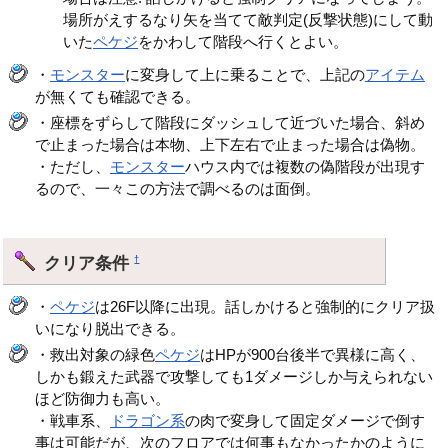
場所がえするなり矢を当てて敵判定(反撃状態)にして動
いた
ペケジ
をかわして階段へ行くとよい。
・
モンスター
に変身して上に乗ることで、上記の
アイテム
が無くても確認できる。
・座標をずらして階段にダッシュして近づいた場合、斜め
で止まった場合は本物、上下左右で止まった場合は偽物。
・ただし、
モンスター
ハウス内では複数の偽階段が出現す
るので、一々この方法で調べるのは面倒。
クリア条件
†
・
ペケジ
は26F以降に出現。話しかけると強制的にクリア扱
いになり脱出できる。
・救出対象の緑色
ペケジ
はHPが900台後半で異様に高く、
しかも鍛えた武器で攻撃しても1ダメージしか与えられない
ほど防御力も高い。
・戦車系、
ドラゴン系
の肉で変身して固定ダメージで倒す
事は可能だが、次のフロアでは何事もなかったかのように