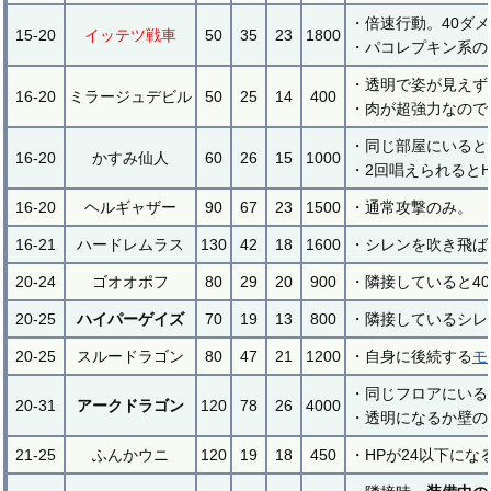
・倍速行動。40ダ
15-20
イッテツ戦車
50
35
23
1800
・パコレプキン系の
・透明で姿が見えず
16-20
ミラージュデビル
50
25
14
400
・肉が超強力なので
・同じ部屋にいると
16-20
かすみ仙人
60
26
15
1000
・2回唱えられると
16-20
ヘルギャザー
90
67
23
1500
・通常攻撃のみ。
16-21
ハードレムラス
130
42
18
1600
・シレンを吹き飛ば
20-24
ゴオオポフ
80
29
20
900
・隣接していると4
20-25
ハイパーゲイズ
70
19
13
800
・隣接しているシレ
20-25
スルードラゴン
80
47
21
1200
・自身に後続する
モ
・同じフロアにいる
20-31
アークドラゴン
120
78
26
4000
・透明になるか壁の
21-25
ふんかウニ
120
19
18
450
・HPが24以下にな