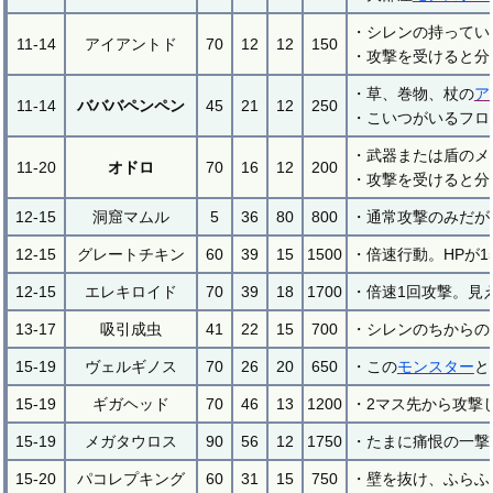
・シレンの持ってい
11-14
アイアントド
70
12
12
150
・攻撃を受けると分
・草、巻物、杖の
ア
11-14
バババペンペン
45
21
12
250
・こいつがいるフロ
・武器または盾のメ
11-20
オドロ
70
16
12
200
・攻撃を受けると分
12-15
洞窟マムル
5
36
80
800
・通常攻撃のみだが
12-15
グレートチキン
60
39
15
1500
・倍速行動。HPが
12-15
エレキロイド
70
39
18
1700
・倍速1回攻撃。見
13-17
吸引成虫
41
22
15
700
・シレンのちからの
15-19
ヴェルギノス
70
26
20
650
・この
モンスター
と
15-19
ギガヘッド
70
46
13
1200
・2マス先から攻撃
15-19
メガタウロス
90
56
12
1750
・たまに痛恨の一撃
15-20
パコレプキング
60
31
15
750
・壁を抜け、ふらふ