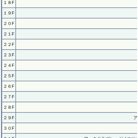
１８F
１９F
２０F
２１F
２２F
２３F
２４F
２５F
２６F
２７F
２８F
２９F
ア
３０F