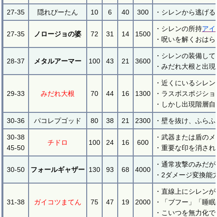
27-35
隠れぴーたん
10
6
40
300
・シレンから逃げる
・シレンの所持
アイ
27-35
ノロージョの婆
72
31
14
1500
・呪いを解くおはら
・シレンの装備して
28-37
メタルアーマー
100
43
21
3600
・みだれ大根と出現
・近くにいるシレン
29-33
みだれ大根
70
44
16
1300
・ラスボスポジショ
・しかし出現階層自
30-36
パコレプゴッド
80
38
21
2300
・壁を抜け、ふらふ
30-38
・武器または盾のメ
チドロ
100
24
16
600
45-50
・重要な印を消され
・通常攻撃のみだが
30-50
フォールギャザー
130
93
68
4000
・2ダメージ変換能
・直線上にシレンが
31-38
ガイコツまてん
75
47
19
2000
・「ブフー」「睡眠
・こいつを無力化で