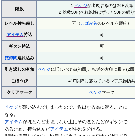
1.
ペケジ
が出現するのは26F以降
階数
2.総数50F(それ以降はずっと50Fの繰り
レベル持ち越し
可（
こばみ谷
のレベルを継続）
アイテム
持込
可
ギタン持込
可
旅仲間
連れ込み
可
引き返しの有無
ペケジ
に話しかける(初回)、転送の方印に乗る(2回
ごほうび
41F以降に落ちているレア武器防具
クリアマーク
ペケジ
マーク
ペケジ
が迷い込んでしまったので、救出する為に潜ることに
なる。
アイテム
がほとんど出現しない上にそのほとんどがギタンで
あるため、持ち込んだ
アイテム
が生死を分ける。