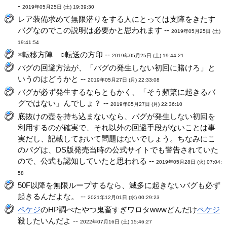
-
2019年05月25日 (土) 19:39:30
レア装備求めて無限潜りをする人にとっては支障をきたす
バグなのでこの説明は必要かと思われます --
2019年05月25日 (土)
19:41:54
×転移方陣 ○転送の方印 --
2019年05月25日 (土) 19:44:21
バグの回避方法が、「バグの発生しない初回に賭けろ」と
いうのはどうかと --
2019年05月27日 (月) 22:33:08
バグが必ず発生するならともかく、「そう頻繁に起きるバ
グではない」んでしょ？ --
2019年05月27日 (月) 22:36:10
底抜けの壺を持ち込まないなら、バグが発生しない初回を
利用するのが確実で、それ以外の回避手段がないことは事
実だし、記載しておいて問題はないでしょう。ちなみにこ
のバグは、DS版発売当時の公式サイトでも警告されていた
ので、公式も認知していたと思われる --
2019年05月28日 (火) 07:04:
58
50F以降を無限ループするなら、滅多に起きないバグも必ず
起きるんだよな。 --
2021年12月01日 (水) 00:29:23
ペケジ
のHP調べたやつ鬼畜すぎワロタwwwどんだけ
ペケジ
殺したいんだよ --
2022年07月16日 (土) 15:46:27