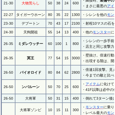
・隣接時、
装備中の
21-30
大物荒らし
50
38
24
600
・まさに最悪の
アイ
22-27
タイガーウホーン
80
35
22
1300
・シレンを他の
モン
23-30
デブートン
70
43
17
2100
・射程10マスの石
24-30
天狗開祖
55
14
13
400
・他の
モンスター
に
・シレンの一歩手前
26-35
ミダレウッチー
60
100
1
800
・店主と同じ攻撃力
・壁抜け。倍速行動
26-35
冥王
77
54
15
3000
・出現する階は、開
・倍速1回攻撃。見
26-50
バイオロイド
80
84
62
2800
・今までの敵と比べ
・
アイテム
に化けて
26-50
ンバルーン
50
70
25
600
・41F以降は必中
26-50
大将軍
50
31
15
400
・倒れて3ターン後
・
モンスター
に乗り
大将軍ゾンビ
10
15
11
300
・レベル最大の
モン