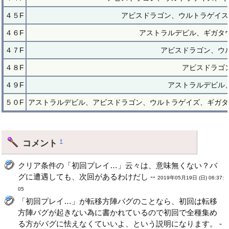
４５F
アビスドラゴン、ウルトラゲイス
４６F
アストラルデビル、ギガタ
４７F
アビスドラゴン、ウ
４８F
アビスドラゴ
４９F
アストラルデビル
５０F
アストラルデビル、アビスドラゴン、ウルトラゲイズ、ギガタ
コメント
†
クリア条件の「初回プレイ…」云々は、意味無くない？バ
グに遭遇しても、次回があるわけだし --
2019年05月19日 (日) 06:37:
05
「初回プレイ…」が転移方陣バグのことなら、初回は転移
方陣バグが起きない為に書かれているので初回で全種集め
る方がバグに怯えなくていいよ、という説明になります。 -