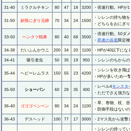
31-40
ミラクルチキン
80
47
18
3200
・倍速行動。HPが
・シレンの持ち物を
31-50
妖怪にぎり元締
70
34
24
1500
・どちらをおにぎり
・倍速行動。50ダ
33-50
ヘンクツ戦車
80
40
68
3500
・
死者の谷底
限定種
34-38
だいふんかウニ
200
34
20
1100
・HPが40以下にな
34-41
吸引老虫
50
35
19
950
・シレンのちからの
・シレンを吹き飛ば
35-44
ヘビーレムラス
150
55
23
4200
・HPが多いため一
・レベル4
モンスタ
35-50
ショーパン
60
28
35
400
・ただでさえ強力な
・草、巻物、杖、壺
36-40
ゴゴゴペンペン
80
34
24
1100
・防御手段はないの
36-43
デスヘッド
100
77
17
3000
・2マス先から攻撃
・シレンの持ってい