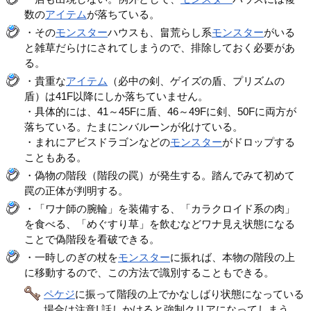
数の
アイテム
が落ちている。
・その
モンスター
ハウスも、畠荒らし系
モンスター
がいる
と雑草だらけにされてしまうので、排除しておく必要があ
る。
・貴重な
アイテム
（必中の剣、ゲイズの盾、プリズムの
盾）は41F以降にしか落ちていません。
・具体的には、41～45Fに盾、46～49Fに剣、50Fに両方が
落ちている。たまにンバルーンが化けている。
・まれにアビスドラゴンなどの
モンスター
がドロップする
こともある。
・偽物の階段（階段の罠）が発生する。踏んでみて初めて
罠の正体が判明する。
・「ワナ師の腕輪」を装備する、「カラクロイド系の肉」
を食べる、「めぐすり草」を飲むなどワナ見え状態になる
ことで偽階段を看破できる。
・一時しのぎの杖を
モンスター
に振れば、本物の階段の上
に移動するので、この方法で識別することもできる。
ペケジ
に振って階段の上でかなしばり状態になっている
場合は注意! 話しかけると強制クリアになってしまう。