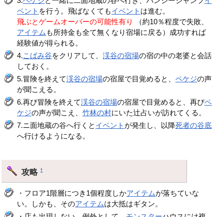
3.
ペケジ
と一緒に二面地蔵の谷へ行き、バンジージャンプ
イ
ベント
を行う。飛ばなくても
イベント
は進む。
飛ぶとゲームオーバーの可能性有り
（約10％程度で失敗、
アイテム
も所持金も全て無くなり宿場に戻る）成功すれば
経験値が得られる。
4.
こばみ谷
をクリアして、
渓谷の宿場
の宿の中の老婆と会話
しておく。
5.冒険を終えて
渓谷の宿場
の宿屋で目覚めると、
ペケジ
の声
が聞こえる。
6.再び冒険を終えて
渓谷の宿場
の宿屋で目覚めると、再び
ペ
ケジ
の声が聞こえ、
竹林の村
にいた辻占いが訪れてくる。
7.ニ面地蔵の谷へ行くと
イベント
が発生し、以降
死者の谷底
へ行けるようになる。
攻略
†
・フロア1階層につき1個程度しか
アイテム
が落ちていな
い。しかも、その
アイテム
は大抵はギタン。
・店も出現しない。例外として、
モンスター
ハウスには複