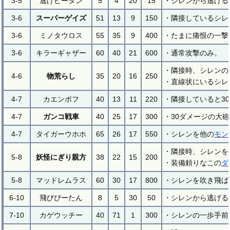
3-5
逃げピータン
5
4
20
15
・シレンから逃げる
3-6
スーパーゲイズ
51
13
9
150
・隣接しているシレ
3-6
ミノタウロス
55
35
9
400
・たまに痛恨の一撃
3-6
キラーギャザー
60
40
21
600
・通常攻撃のみ。
・隣接時、シレンの
4-6
物荒らし
35
20
16
250
・直線状にいるシレ
4-7
カエンポフ
40
13
11
220
・隣接していると3
4-7
ガンコ戦車
40
25
17
300
・30ダメージの大
4-7
タイガーウホホ
65
26
17
550
・シレンを他の
モン
・隣接時、シレンを
5-8
妖怪にぎり親方
38
22
15
200
・装備頼りなこの
ダ
5-8
マッドレムラス
60
30
17
800
・シレンを吹き飛ば
6-10
飛びぴーたん
8
5
30
50
・シレンから逃げる
7-10
カゲウッチー
40
71
1
300
・シレンの一歩手前