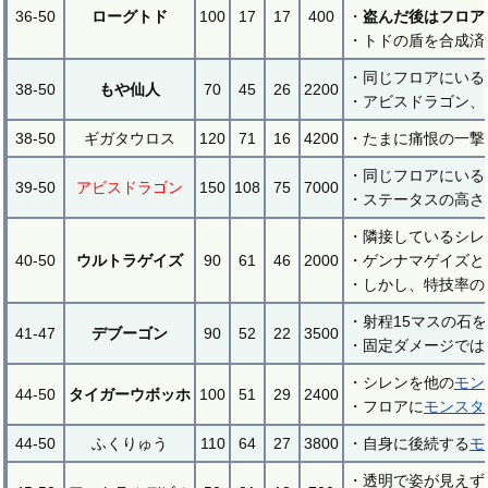
36-50
ローグトド
100
17
17
400
・
盗んだ後はフロア
・トドの盾を合成済
・同じフロアにいる
38-50
もや仙人
70
45
26
2200
・アビスドラゴン、
38-50
ギガタウロス
120
71
16
4200
・たまに痛恨の一撃
・同じフロアにいる
39-50
アビスドラゴン
150
108
75
7000
・ステータスの高さ
・隣接しているシレ
40-50
ウルトラゲイズ
90
61
46
2000
・ゲンナマゲイズと
・しかし、特技率の
・射程15マスの石
41-47
デブーゴン
90
52
22
3500
・固定ダメージでは
・シレンを他の
モン
44-50
タイガーウボッホ
100
51
29
2400
・フロアに
モンスタ
44-50
ふくりゅう
110
64
27
3800
・自身に後続する
モ
・透明で姿が見えず