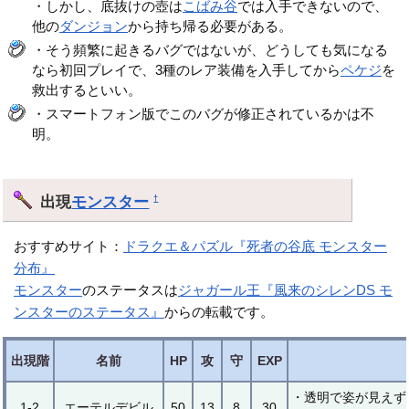
・しかし、底抜けの壺は
こばみ谷
では入手できないので、
他の
ダンジョン
から持ち帰る必要がある。
・そう頻繁に起きるバグではないが、どうしても気になる
なら初回プレイで、3種のレア装備を入手してから
ペケジ
を
救出するといい。
・スマートフォン版でこのバグが修正されているかは不
明。
出現
モンスター
†
おすすめサイト：
ドラクエ＆パズル『死者の谷底 モンスター
分布』
モンスター
のステータスは
ジャガール王『風来のシレンDS モ
ンスターのステータス』
からの転載です。
出現階
名前
HP
攻
守
EXP
・透明で姿が見えず
1-2
エーテルデビル
50
13
8
30