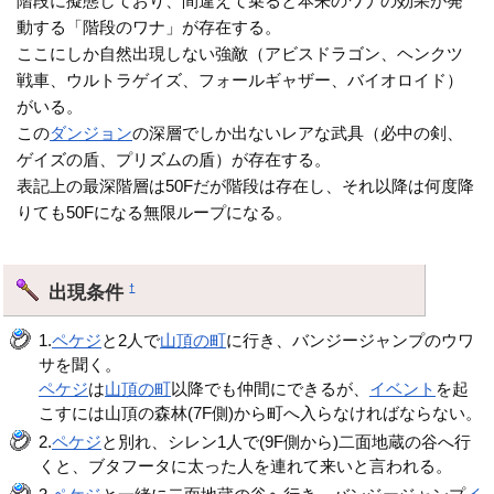
階段に擬態しており、間違えて乗ると本来のワナの効果が発
動する「階段のワナ」が存在する。
ここにしか自然出現しない強敵（アビスドラゴン、ヘンクツ
戦車、ウルトラゲイズ、フォールギャザー、バイオロイド）
がいる。
この
ダンジョン
の深層でしか出ないレアな武具（必中の剣、
ゲイズの盾、プリズムの盾）が存在する。
表記上の最深階層は50Fだが階段は存在し、それ以降は何度降
りても50Fになる無限ループになる。
出現条件
†
1.
ペケジ
と2人で
山頂の町
に行き、バンジージャンプのウワ
サを聞く。
ペケジ
は
山頂の町
以降でも仲間にできるが、
イベント
を起
こすには山頂の森林(7F側)から町へ入らなければならない。
2.
ペケジ
と別れ、シレン1人で(9F側から)二面地蔵の谷へ行
くと、ブタフータに太った人を連れて来いと言われる。