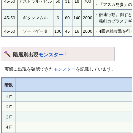
45-50
アストラルデビル
50
31
18
700
・『アスカ見参』の
・倍速行動。倒すと
45-50
ギタンマムル
6
60
140
2000
・秘剣カブラステギ
46-50
ソードゲータ
100
45
16
2800
・4回連続攻撃を行
階層別出現
モンスター
†
実際に出現を確認できた
モンスター
を記載しています。
階数
１F
２F
３F
４F