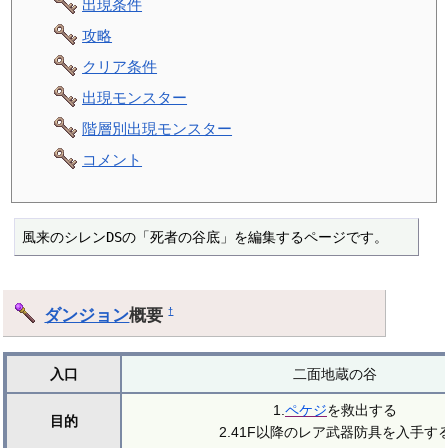
出現条件
攻略
クリア条件
出現モンスター
階層別出現モンスター
コメント
風来のシレンDSの「死者の谷底」を編集するページです。
ダンジョン
概要
†
入口
二面地蔵の谷
1.
ペケジ
を救出する
目的
2.41F以降のレア武器防具を入手す