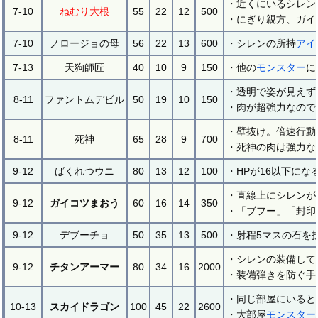
・近くにいるシレン
7-10
ねむり大根
55
22
12
500
・にぎり親方、ガイ
7-10
ノロージョの母
56
22
13
600
・シレンの所持
アイ
7-13
天狗師匠
40
10
9
150
・他の
モンスター
に
・透明で姿が見えず
8-11
ファントムデビル
50
19
10
150
・肉が超強力なので
・壁抜け。倍速行動
8-11
死神
65
28
9
700
・死神の肉は強力な
9-12
ばくれつウニ
80
13
12
100
・HPが16以下にな
・直線上にシレンが
9-12
ガイコツまおう
60
16
14
350
・「ブフー」「封印
9-12
デブーチョ
50
35
13
500
・射程5マスの石を
・シレンの装備して
9-12
チタンアーマー
80
34
16
2000
・装備弾きを防ぐ手
・同じ部屋にいると
10-13
スカイドラゴン
100
45
22
2600
・大部屋
モンスター