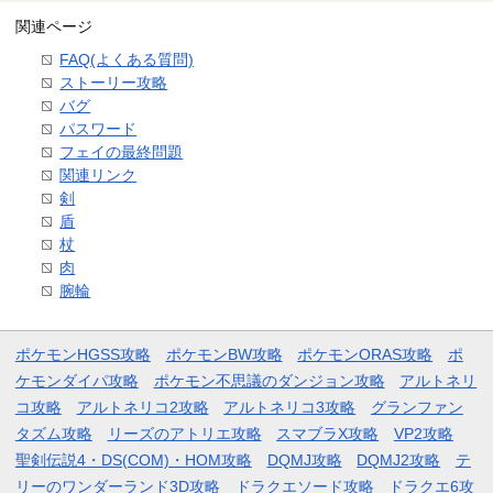
関連ページ
FAQ(よくある質問)
ストーリー攻略
バグ
パスワード
フェイの最終問題
関連リンク
剣
盾
杖
肉
腕輪
ポケモンHGSS攻略
ポケモンBW攻略
ポケモンORAS攻略
ポ
ケモンダイパ攻略
ポケモン不思議のダンジョン攻略
アルトネリ
コ攻略
アルトネリコ2攻略
アルトネリコ3攻略
グランファン
タズム攻略
リーズのアトリエ攻略
スマブラX攻略
VP2攻略
聖剣伝説4・DS(COM)・HOM攻略
DQMJ攻略
DQMJ2攻略
テ
リーのワンダーランド3D攻略
ドラクエソード攻略
ドラクエ6攻