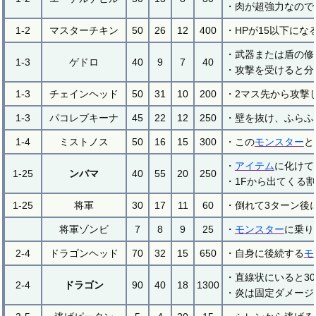
・肉が超強力なので
1-2
マスターチキン
50
26
12
400
・HPが15以下に
・武器または盾の修
1-3
ゲドロ
40
9
7
40
・攻撃を受けると分
1-3
チェインヘッド
50
31
10
200
・2マス先から攻撃
1-3
パコレプキーナ
45
22
12
250
・壁を抜け、ふらふ
1-4
ミストノス
50
16
15
300
・この
モンスター
と
・
アイテム
に化けて
1-25
ンバマ
40
55
20
250
・1Fから出てくる
1-25
将軍
30
17
11
60
・倒れて3ターン後
将軍ゾンビ
7
8
9
25
・
モンスター
に乗り
2-4
ドラゴンヘッド
70
32
15
650
・自身に後続する
モ
・直線状にいると3
2-4
ドラゴン
90
40
18
1300
・炎は固定ダメージ