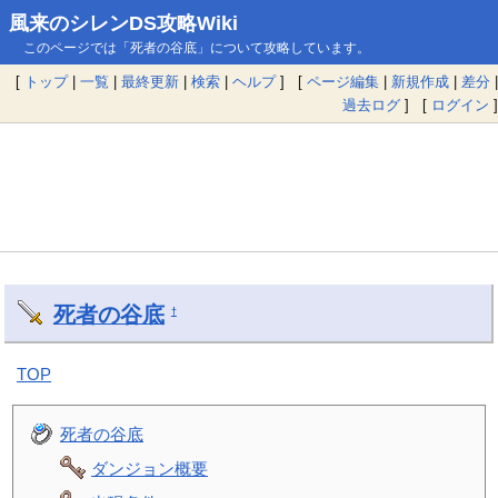
風来のシレンDS攻略Wiki
このページでは「死者の谷底」について攻略しています。
[
トップ
|
一覧
|
最終更新
|
検索
|
ヘルプ
] [
ページ編集
|
新規作成
|
差分
|
過去ログ
] [
ログイン
]
死者の谷底
†
TOP
死者の谷底
ダンジョン概要