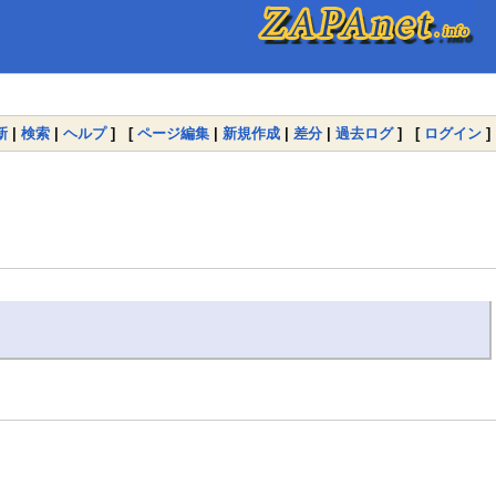
新
|
検索
|
ヘルプ
] [
ページ編集
|
新規作成
|
差分
|
過去ログ
] [
ログイン
]