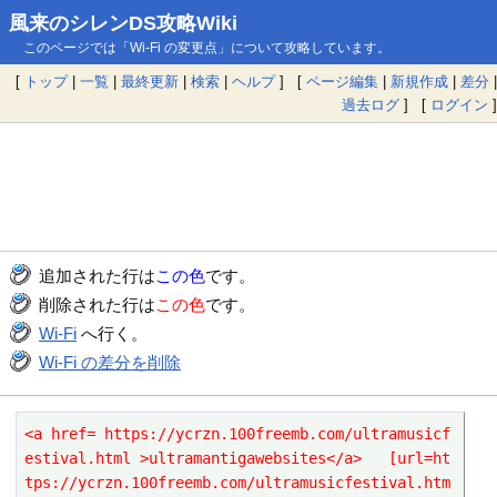
風来のシレンDS攻略Wiki
このページでは「Wi-Fi の変更点」について攻略しています。
[
トップ
|
一覧
|
最終更新
|
検索
|
ヘルプ
] [
ページ編集
|
新規作成
|
差分
|
過去ログ
] [
ログイン
]
追加された行は
この色
です。
削除された行は
この色
です。
Wi-Fi
へ行く。
Wi-Fi の差分を削除
<a href= https://ycrzn.100freemb.com/ultramusicf
estival.html >ultramantigawebsites</a>   [url=ht
tps://ycrzn.100freemb.com/ultramusicfestival.htm