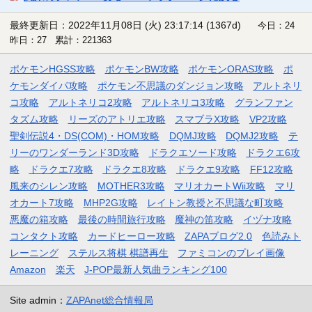
最終更新日：2022年11月08日 (火) 23:17:14
(1367d)
今日：24
昨日：27 累計：221363
ポケモンHGSS攻略
ポケモンBW攻略
ポケモンORAS攻略
ポ
ケモンダイパ攻略
ポケモン不思議のダンジョン攻略
アルトネリ
コ攻略
アルトネリコ2攻略
アルトネリコ3攻略
グランファン
タズム攻略
リーズのアトリエ攻略
スマブラX攻略
VP2攻略
聖剣伝説4・DS(COM)・HOM攻略
DQMJ攻略
DQMJ2攻略
テ
リーのワンダーランド3D攻略
ドラクエソード攻略
ドラクエ6攻
略
ドラクエ7攻略
ドラクエ8攻略
ドラクエ9攻略
FF12攻略
風来のシレン攻略
MOTHER3攻略
マリオカートWii攻略
マリ
オカート7攻略
MHP2G攻略
レイトン教授と不思議な町攻略
悪魔の箱攻略
最後の時間旅行攻略
魔神の笛攻略
イヅナ攻略
コンタクト攻略
カードヒーロー攻略
ZAPAブログ2.0
色読みト
レーニング
ステルス将棋 棋譜再生
ファミコンのプレイ画像
Amazon
楽天
J-POP最新人気曲ランキング100
Site admin：
ZAPAnet総合情報局