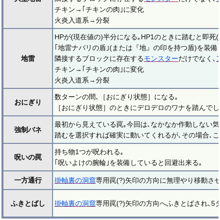
チキン→｢チキンの肉｣に変化
火炎入道系→分裂
HPが(現在値の)半分になる｡HP1のときに踏むと即死(
｢地雷ナバリの盾｣(または『地』の印を持つ盾)を装備し
地雷
隣接するブロックに存在する
モンスター
だけでなく､
チキン→｢チキンの肉｣に変化
火炎入道系→分裂
数ターンの間､［おにぎり状態］になる｡
おにぎり
［おにぎり状態］のときにデロデロのワナを踏んでし
最初から見えている罠｡今回は､なかなか作動しない気
強制バネ
踏むを選択すれば確実に動いてくれるが､その場合､こ
持ち物1つが呪われる｡
呪いの罠
｢呪いよけの腕輪｣を装備していると回避出来る｡
一方通行
掛軸裏の洞窟
専用罠(?)矢印の方向に無理やり移動さ
ふきとばし
掛軸裏の洞窟
専用罠(?)矢印の方向へふきとばされ､5