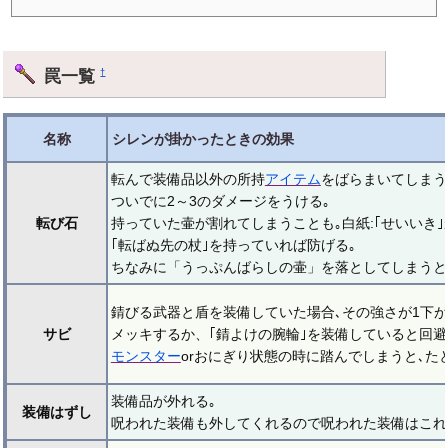
罠一覧
†
名称
シレンが掛かったときの効果
転んで装備品以外の所持
アイテム
をばらまいてしまう
ついでに2～3のダメージをうける｡
転び石
持っていた壷が割れてしまうことも｡白紙:｢せいいき｣
｢転ばぬ先の杖｣を持っていれば防げる｡
ちなみに「うっぷんばらしの壷」を落としてしまうと
錆びる武器と盾を装備していた場合､その強さが1下が
サビ
メッキするか、｢錆よけの腕輪｣を装備していると回避
モンスター
orおにぎり状態の時に踏んでしまうと､た
装備品が外れる｡
装備はずし
呪われた装備も外してくれるので呪われた装備はこれ