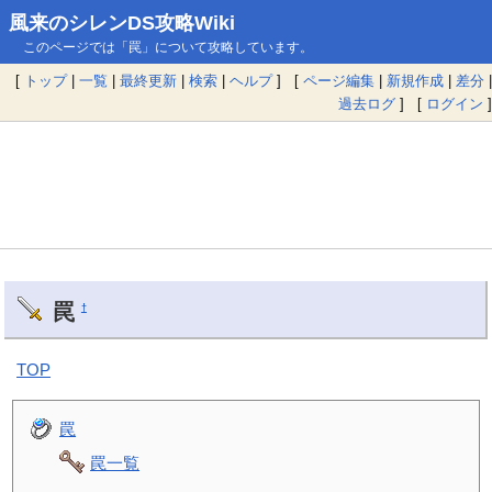
風来のシレンDS攻略Wiki
このページでは「罠」について攻略しています。
[
トップ
|
一覧
|
最終更新
|
検索
|
ヘルプ
] [
ページ編集
|
新規作成
|
差分
|
過去ログ
] [
ログイン
]
罠
†
TOP
罠
罠一覧