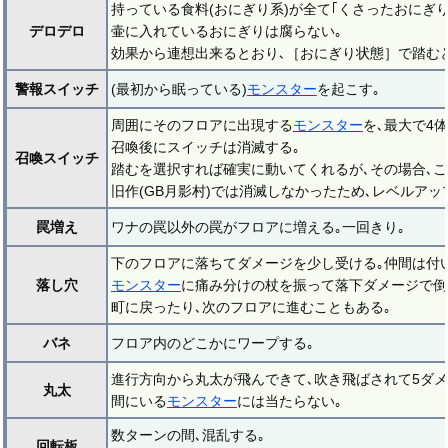
持っている食料(おにぎり系)が全て｢くさったおにぎり
デロデロ
壷に入れているおにぎりは腐らない｡
効果から連想出来るとおり､［おにぎり状態］で踏む
警報スイッチ
(最初から眠っている)
モンスター
を起こす｡
周囲にそのフロアに出現する
モンスター
を､最大で4
召喚後にスイッチは消滅する｡
召喚スイッチ
踏むを選択すれば確実に動いてくれるが､その場合､こ
旧作(GB月影村)では消滅しなかったため､レベルアッ
罠増え
ワナの罠以外の罠がフロアに増える｡一回きり｡
下のフロアに落ちてダメージを少し受ける｡仲間は付
落し穴
モンスター
に痛み分けの杖を振って落下ダメージで倒
町に戻ったり､次のフロアに進むこともある｡
バネ
フロア内のどこかにワープする｡
進行方向から丸太が飛んできて､吹き飛ばされて5ダメ
丸太
間にいる
モンスター
には当たらない｡
数ターンの間､混乱する｡
回転板