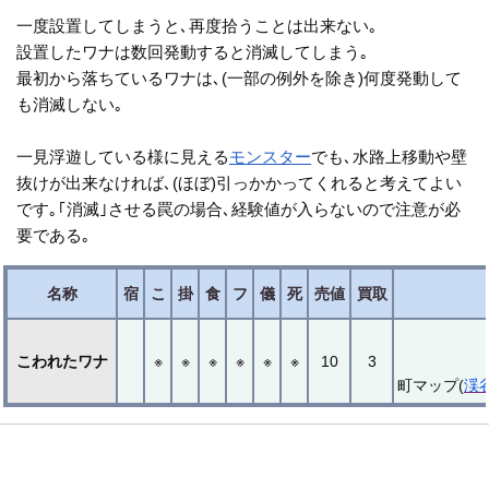
一度設置してしまうと､再度拾うことは出来ない｡
設置したワナは数回発動すると消滅してしまう｡
最初から落ちているワナは､(一部の例外を除き)何度発動して
も消滅しない｡
一見浮遊している様に見える
モンスター
でも､水路上移動や壁
抜けが出来なければ､(ほぼ)引っかかってくれると考えてよい
です｡｢消滅｣させる罠の場合､経験値が入らないので注意が必
要である｡
名称
宿
こ
掛
食
フ
儀
死
売値
買取
こわれたワナ
※
※
※
※
※
※
10
3
町マップ(
渓