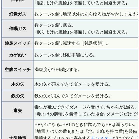
｢混乱よけの腕輪｣を装備していると回避出来る｡
幻覚ガス
数ターンの間､地形以外のあらゆる物がおかしく見える
数ターンの間､眠る｡
催眠ガス
｢眠りよけの腕輪｣を装備していると回避出来る｡
鈍足スイッチ
数ターンの間､減速する［鈍足状態］｡
カゲぬい
数ターンの間､移動不能になる｡
空腹スイッチ
満腹度が10%減少する｡
木の矢
木の矢が飛んできてダメージを受ける｡
鉄の矢
鉄の矢が飛んできてダメージを受ける｡
毒矢が飛んできてダメージを受けて､ちからが1減る｡
毒矢
｢毒よけの腕輪｣を装備していた場合､ダメージだけで
HPが1になる｡HP1のときに踏んでもHPは減らない｡
｢地雷ナバリの盾｣(または『地』の印を持つ盾)を装備
大型地雷
隣接するブロックに存在する
モンスター
だけでなく､