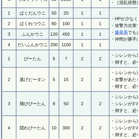
・［混乱状態
1
ばくだんウニ
50
20
1
1
・HPが少な
2
ばくれつウニ
80
100
1
1
・攻撃力次第
・
爆発系
でも
3
ふんかウニ
120
450
1
1
・仲間が勝手
4
だいふんかウニ
200
1100
1
1
・シレンから
1
ぴーたん
5
7
2
2
・倒すと、必
・シレンから
2
逃げピータン
5
15
2
2
・攻撃があた
・倒すと、必
・シレンから
3
飛びぴーたん
8
50
2
2
・シレンが3
・倒すと、必
・シレンから
4
隠れぴーたん
10
300
2
2
・シレンが3
・倒すと、必