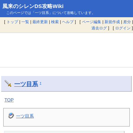
風来のシレンDS攻略Wiki
このページでは「一ツ目系」について攻略しています。
[
トップ
|
一覧
|
最終更新
|
検索
|
ヘルプ
] [
ページ編集
|
新規作成
|
差分
|
過去ログ
] [
ログイン
]
一ツ目系
†
TOP
一ツ目系