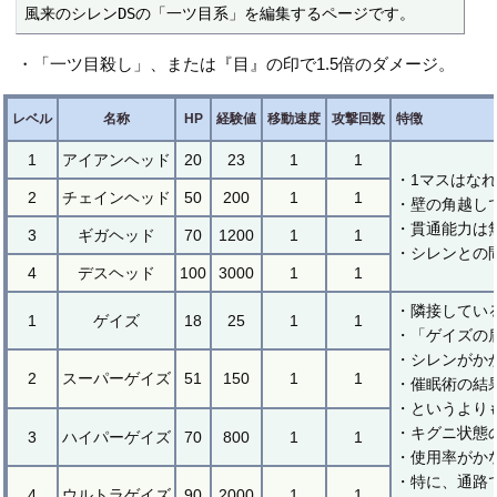
風来のシレンDSの「一ツ目系」を編集するページです。
・「一ツ目殺し」、または『目』の印で1.5倍のダメージ。
レベル
名称
HP
経験値
移動速度
攻撃回数
特徴
1
アイアンヘッド
20
23
1
1
・1マスはな
2
チェインヘッド
50
200
1
1
・壁の角越し
・貫通能力は
3
ギガヘッド
70
1200
1
1
・シレンとの
4
デスヘッド
100
3000
1
1
・隣接してい
1
ゲイズ
18
25
1
1
・「ゲイズの
・シレンがか
2
スーパーゲイズ
51
150
1
1
・催眠術の結
・というより
・キグニ状態
3
ハイパーゲイズ
70
800
1
1
・使用率がか
・特に、通路
4
ウルトラゲイズ
90
2000
1
1