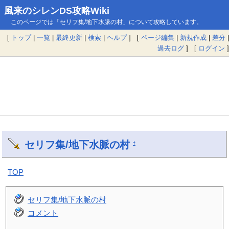
風来のシレンDS攻略Wiki
このページでは「セリフ集/地下水脈の村」について攻略しています。
[
トップ
|
一覧
|
最終更新
|
検索
|
ヘルプ
] [
ページ編集
|
新規作成
|
差分
|
過去ログ
] [
ログイン
]
セリフ集/地下水脈の村
†
TOP
セリフ集/地下水脈の村
コメント