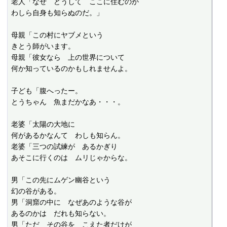
老人「なぜ　どうして　ここに住むのか

わしら自身も知らぬのだ。」

母親「この村にヤブメという

きとう師がいます。

母親「彼女なら　上の世界について

何か知っているのかもしれませんよ。

子ども「腹へったー。

とうちゃん　魚まだかなあ・・・。

老婆「太陽の大地に

何があるかなんて　わしも知らん。

老婆「三つの試練が　あるかぎり

あそこに行くのは　ムリじゃからな。

男「この先にムゲン幽谷という

幻の谷がある。

男「洞窟の中に　なぜあのような谷が

あるのかは　だれも知らない。

男「ただ　その谷を　こえた者だけが
