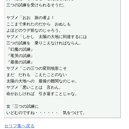
三つの試練を受けられるそうだ。

ヤブメ「おお　旅の者よ！

ここまで来れたのだから　おぬしも

よほどのウデ前なのじゃろう。

ヤブメ「しかし　太陽の大地に到達するには

三つの試練を　乗りこえなければならん。

『幻魔の試練』

『竜哭の試練』

『最後の試練』

ヤブメ「この三つの変則地形こそ

まだ　だれも　こえたことのない

太陽の大地への　最後の難関なのじゃ。

ヤブメ「悪いことは　言わん。

命がおしければ　引き返すことじゃな。

女「三つの試練に

いどむのですね・・・・・・　気をつけて。
セリフ集へ戻る