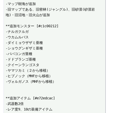
-マップ樹海が追加

-旧マップである、旧密林(ジャングル)、旧砂漠(砂漠岩
地)・旧沼地・旧火山が追加

**追加モンスター [#c1c00212]

-ナルガクルガ

-ウカムルバス

-ダイミョウザザミ亜種

-ショウグンギザミ亜種

-ババコンガ亜種

-ドドブランゴ亜種

-クイーンランゴスタ

-ヤマツカミ（２から移植）

-ヒプノック（MHFから移植）

-ヴォルガノス（MHFから移植）

**追加アイテム [#e72edcac]

-武器数2倍

-レア度9、10の装備アイテム
