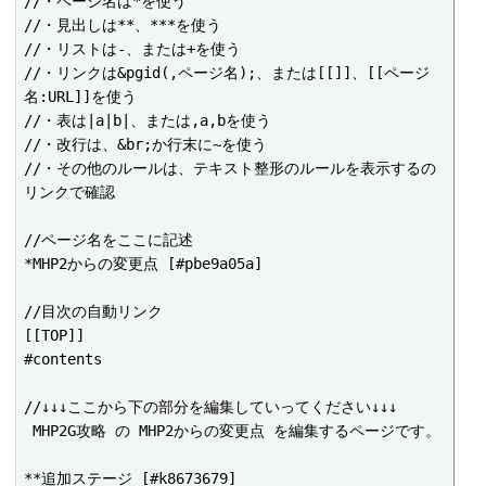
//・ページ名は*を使う

//・見出しは**、***を使う

//・リストは-、または+を使う

//・リンクは&pgid(,ページ名);、または[[]]、[[ページ
名:URL]]を使う

//・表は|a|b|、または,a,bを使う

//・改行は、&br;か行末に~を使う

//・その他のルールは、テキスト整形のルールを表示するの
リンクで確認

//ページ名をここに記述

*MHP2からの変更点 [#pbe9a05a]

//目次の自動リンク

[[TOP]]

#contents

//↓↓↓ここから下の部分を編集していってください↓↓↓

 MHP2G攻略 の MHP2からの変更点 を編集するページです。

**追加ステージ [#k8673679]
