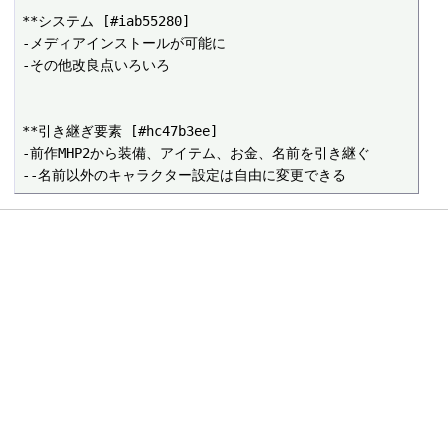
**システム [#iab55280]

-メディアインストールが可能に

-その他改良点いろいろ

**引き継ぎ要素 [#hc47b3ee]

-前作MHP2から装備、アイテム、お金、名前を引き継ぐ
