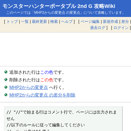
モンスターハンターポータブル 2nd G 攻略Wiki
このページでは「MHP2からの変更点 の変更点」について攻略しています。
[
トップ
|
一覧
|
最終更新
|
検索
|
ヘルプ
] [
ページ編集
|
新規作成
|
差分
|
過去ログ
] [
ログイン
]
追加された行は
この色
です。
削除された行は
この色
です。
MHP2からの変更点
へ行く。
MHP2からの変更点 の差分を削除
// "//"で始まる行はコメント行で、ページには出力されま
せん

//以下のルールに従って編集してください
