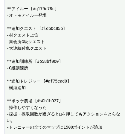
**アイルー [#q179e78c]

-オトモアイルー登場

**追加クエスト [#ldb0c85b]

-村クエスト上位

-集会所G級クエスト

-大連続狩猟クエスト

**追加訓練所 [#o58bf000]

-G級訓練所

**追加トレジャー [#af75ead0]

-樹海追加

**ポッケ農場 [#s0b1b027]

-操作しやすくなった

-採掘・採取回数が過ぎると□を押してもアクションをとらな
い。

-トレニャーの全てのマップに1500ポイントが追加
