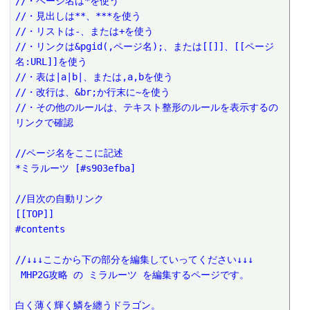
//・ページ名は*を使う
//・見出しは**、***を使う
//・リストは-、または+を使う
//・リンクは&pgid(,ページ名);、または[[]]、[[ページ
名:URL]]を使う
//・表は|a|b|、または,a,bを使う
//・改行は、&br;か行末に~を使う
//・その他のルールは、テキスト整形のルールを表示するの
リンクで確認
//ページ名をここに記述
*ミラルーツ [#s903efba]
//目次の自動リンク
[[TOP]]
#contents
//↓↓↓ここから下の部分を編集していってください↓↓↓
 MHP2G攻略 の ミラルーツ を編集するページです。
白く薄く輝く鱗を纏うドラゴン。