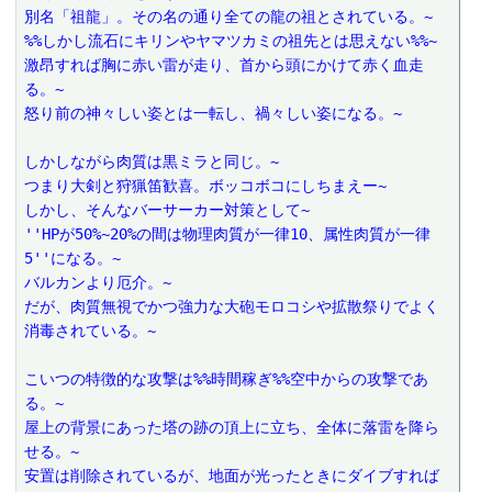
別名「祖龍」。その名の通り全ての龍の祖とされている。~
%%しかし流石にキリンやヤマツカミの祖先とは思えない%%~
激昂すれば胸に赤い雷が走り、首から頭にかけて赤く血走
る。~
怒り前の神々しい姿とは一転し、禍々しい姿になる。~
しかしながら肉質は黒ミラと同じ。~
つまり大剣と狩猟笛歓喜。ボッコボコにしちまえー~
しかし、そんなバーサーカー対策として~
''HPが50%~20%の間は物理肉質が一律10、属性肉質が一律
5''になる。~
バルカンより厄介。~
だが、肉質無視でかつ強力な大砲モロコシや拡散祭りでよく
消毒されている。~
こいつの特徴的な攻撃は%%時間稼ぎ%%空中からの攻撃であ
る。~
屋上の背景にあった塔の跡の頂上に立ち、全体に落雷を降ら
せる。~
安置は削除されているが、地面が光ったときにダイブすれば