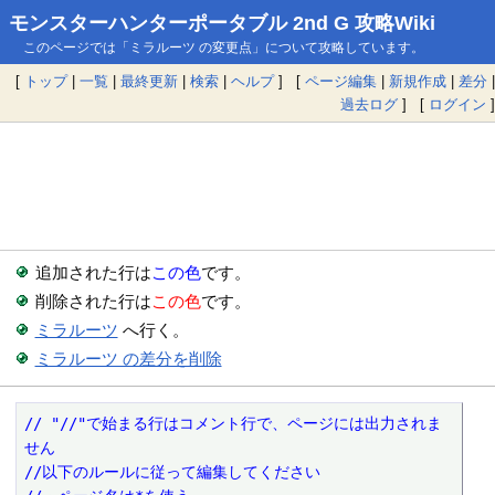
モンスターハンターポータブル 2nd G 攻略Wiki
このページでは「ミラルーツ の変更点」について攻略しています。
[
トップ
|
一覧
|
最終更新
|
検索
|
ヘルプ
] [
ページ編集
|
新規作成
|
差分
|
過去ログ
] [
ログイン
]
追加された行は
この色
です。
削除された行は
この色
です。
ミラルーツ
へ行く。
ミラルーツ の差分を削除
// "//"で始まる行はコメント行で、ページには出力されま
せん
//以下のルールに従って編集してください