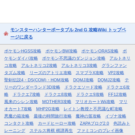
モンスターハンターポータブル 2nd G 攻略Wiki トップペ
ージに戻る
ポケモンHGSS攻略
ポケモンBW攻略
ポケモンORAS攻略
ポ
ケモンダイパ攻略
ポケモン不思議のダンジョン攻略
アルトネリ
コ攻略
アルトネリコ2攻略
アルトネリコ3攻略
グランファン
タズム攻略
リーズのアトリエ攻略
スマブラX攻略
VP2攻略
聖剣伝説4・DS(COM)・HOM攻略
DQMJ攻略
DQMJ2攻略
テ
リーのワンダーランド3D攻略
ドラクエソード攻略
ドラクエ6攻
略
ドラクエ7攻略
ドラクエ8攻略
ドラクエ9攻略
FF12攻略
風来のシレン攻略
MOTHER3攻略
マリオカートWii攻略
マリ
オカート7攻略
MHP2G攻略
レイトン教授と不思議な町攻略
悪魔の箱攻略
最後の時間旅行攻略
魔神の笛攻略
イヅナ攻略
コンタクト攻略
カードヒーロー攻略
ZAPAブログ2.0
色読みト
レーニング
ステルス将棋 棋譜再生
ファミコンのプレイ画像