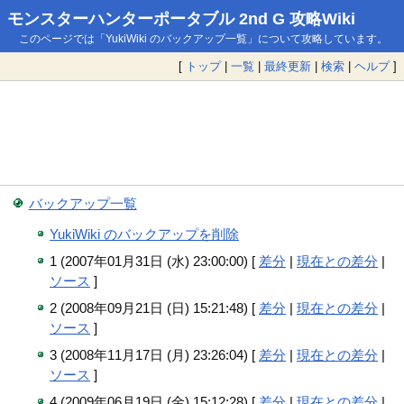
モンスターハンターポータブル 2nd G 攻略Wiki
このページでは「YukiWiki のバックアップ一覧」について攻略しています。
[
トップ
|
一覧
|
最終更新
|
検索
|
ヘルプ
]
バックアップ一覧
YukiWiki のバックアップを削除
1 (2007年01月31日 (水) 23:00:00) [
差分
|
現在との差分
|
ソース
]
2 (2008年09月21日 (日) 15:21:48) [
差分
|
現在との差分
|
ソース
]
3 (2008年11月17日 (月) 23:26:04) [
差分
|
現在との差分
|
ソース
]
4 (2009年06月19日 (金) 15:12:28) [
差分
|
現在との差分
|