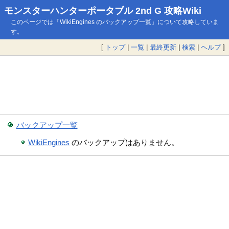
モンスターハンターポータブル 2nd G 攻略Wiki
このページでは「WikiEngines のバックアップ一覧」について攻略していま
す。
[
トップ
|
一覧
|
最終更新
|
検索
|
ヘルプ
]
バックアップ一覧
WikiEngines
のバックアップはありません。