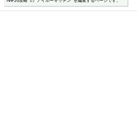
MHP2G攻略 の アイルーキッチン を編集するページです。