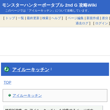
モンスターハンターポータブル 2nd G 攻略Wiki
このページでは「アイルーキッチン」について攻略しています。
[
トップ
|
一覧
|
最終更新
|
検索
|
ヘルプ
] [
ページ編集
|
新規作成
|
差分
|
過去ログ
] [
ログイン
]
アイルーキッチン
†
TOP
アイルーキッチン