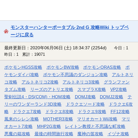
モンスターハンターポータブル 2nd G 攻略Wiki トップペ
ージに戻る
最終更新日：2020年06月06日 (土) 18:34:37
(2254d)
今日：1
昨日：1 累計：19071
ポケモンHGSS攻略
ポケモンBW攻略
ポケモンORAS攻略
ポ
ケモンダイパ攻略
ポケモン不思議のダンジョン攻略
アルトネリ
コ攻略
アルトネリコ2攻略
アルトネリコ3攻略
グランファン
タズム攻略
リーズのアトリエ攻略
スマブラX攻略
VP2攻略
聖剣伝説4・DS(COM)・HOM攻略
DQMJ攻略
DQMJ2攻略
テ
リーのワンダーランド3D攻略
ドラクエソード攻略
ドラクエ6攻
略
ドラクエ7攻略
ドラクエ8攻略
ドラクエ9攻略
FF12攻略
風来のシレン攻略
MOTHER3攻略
マリオカートWii攻略
マリ
オカート7攻略
MHP2G攻略
レイトン教授と不思議な町攻略
悪魔の箱攻略
最後の時間旅行攻略
魔神の笛攻略
イヅナ攻略