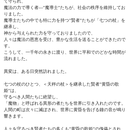
て守られ、
魔法の力で導く者---”魔導士”たちが、社会の秩序を維持してお
りました。
魔導士たちの中でも特に力を持つ”賢者”たちが「七つの杖」を
継承し、
神から与えられた力を守っておりましたので、
人々は魔法の恩恵を受け、豊かな生活を送ることができたので
す。
こうして、一千年の永きに渡り、世界に平和でのどかな時間が
流れました。
異変は、ある日突然訪れました。
七つの杖のひとつ、＜天秤の杖＞を継承した賢者”黄昏の歌
姫”は、
守るべき人間たちに絶望し、
「魔物」と呼ばれる異形の者たちを世界に引き入れたのです。
人間の町は次々に滅ぼされ、世界に黄昏を告げる鐘の音が鳴り
響きます。
人々を守るべき賢者たちの多くも”黄昏の歌姫”の傀儡とされ、