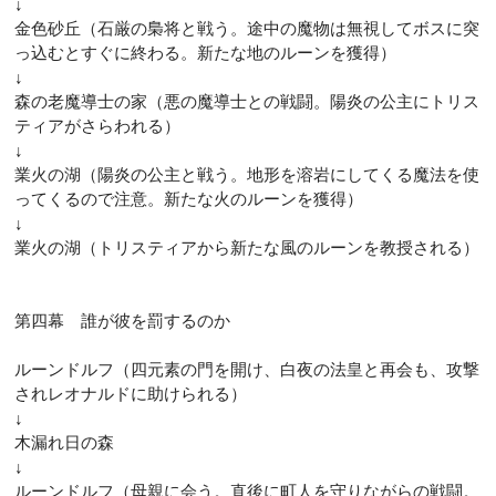
↓
金色砂丘（石厳の梟将と戦う。途中の魔物は無視してボスに突
っ込むとすぐに終わる。新たな地のルーンを獲得）
↓
森の老魔導士の家（悪の魔導士との戦闘。陽炎の公主にトリス
ティアがさらわれる）
↓
業火の湖（陽炎の公主と戦う。地形を溶岩にしてくる魔法を使
ってくるので注意。新たな火のルーンを獲得）
↓
業火の湖（トリスティアから新たな風のルーンを教授される）
第四幕 誰が彼を罰するのか
ルーンドルフ（四元素の門を開け、白夜の法皇と再会も、攻撃
されレオナルドに助けられる）
↓
木漏れ日の森
↓
ルーンドルフ（母親に会う。直後に町人を守りながらの戦闘。