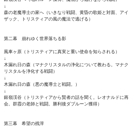
↓
森の老魔導士の家へ（いきなり戦闘、黄昏の歌姫と対面、アイ
ザック、トリスティアの風の魔法で逃げる）
第二幕 崩れゆく世界落ちる影
風車ヶ原（トリスティアに真実と重い使命を知らされる）
↓
木漏れ日の森（マナクリスタルの浄化について教わる。マナク
リスタルを浄化する戦闘）
↓
木漏れ日の森（悪の魔導士と戦闘。）
↓
銀嶺渓谷（トリスティアから賢者の話を聞く。レオナルドに再
会。群霞の老師と戦闘。勝利後ダブルーン獲得）
第三幕 希望の残滓