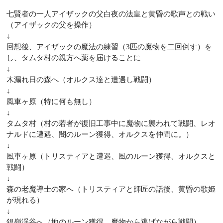
七賢者の一人アイザックの父白夜の法皇と黄昏の歌声との戦い
（アイザックの父を操作）
↓
回想後、アイザックの魔法の練習（3匹の魔物を二回倒す）を
し、タムタ村の親方へ薬を届けることに
↓
木漏れ日の森へ（オルクス達と遭遇し戦闘）
↓
風車ヶ原（特に何も無し）
↓
タムタ村（村の若者が復旧工事中に魔物に襲われて戦闘、レオ
ナルドに遭遇、闇のルーン獲得、オルクスを仲間に。）
↓
風車ヶ原（トリスティアと遭遇、風のルーン獲得、オルクスと
戦闘）
↓
森の老魔導士の家へ（トリスティアと師匠の話後、黄昏の歌姫
が現れる）
↓
銀嶺渓谷へ（地のルーン獲得、魔物から逃げながら戦闘）