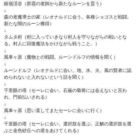
銀嶺渓谷（群霞の老師から新たなルーンを貰う）
↓
森の老魔導士の家（レオナルドに会う。各種ショゴスと戦闘。
新たな闇のルーン獲得）
↓
タムタ村（村に入っていきなり村人を守りながらの戦いとな
る。村人に回復魔法をかけながら戦うこと。）
↓
風車ヶ原（魔物との戦闘。ルーンドルフの情報を聞く）
↓
ルーンドルフ（レオナルドに会い、地、水、火、風の賢者に認
められないと入れないという話を聞く）
↓
千里眼の塔（セーレに会い、石厳の梟将には会えないと言わ
れ、門前払いされる）
↓
風車ヶ原（思い直してまたセーレに会いに行く）
↓
千里眼の塔（セーレに会い、選択肢を選ぶ。正解の選択肢を選
ぶと金色砂丘への道をあけてくれる）