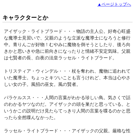
▲ページトップへ
キャラクターとか
アイザック・ライトブラード・・・物語の主人公。好奇心旺盛
な魔導士見習いで、父親のような立派な魔導士になろうと修行
中。青りんごが好物！むやみに魔物を倒そうとしたり、後ろ向
きかと思いきや急に前向きになったりと情緒不安定気味。父親
は七賢者の長、白夜の法皇ラッセル・ライトブラード。
トリスティア・ウィンデル・・・杖を奪われ、魔物に追われて
いた魔導士。ちょっとキツいことも言うけれど、本当は心やさ
しい女の子。風招の巫女。風の賢者。
パラケルスス・・・人間の言葉がわかる珍しい鳥。気さくで話
のわかるヤツなのだ。アイザックの頭を巣だと思っている。と
いうかこの説明だけ見たらてっきり人間の言葉を喋るのかと思
ったら全然喋んなかった。
ラッセル・ライトブラード・・・アイザックの父親。厳格な性