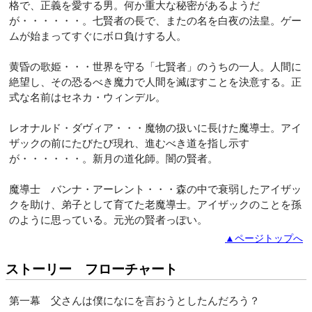
格で、正義を愛する男。何か重大な秘密があるようだ
が・・・・・・。七賢者の長で、またの名を白夜の法皇。ゲー
ムが始まってすぐにボロ負けする人。
黄昏の歌姫・・・世界を守る「七賢者」のうちの一人。人間に
絶望し、その恐るべき魔力で人間を滅ぼすことを決意する。正
式な名前はセネカ・ウィンデル。
レオナルド・ダヴィア・・・魔物の扱いに長けた魔導士。アイ
ザックの前にたびたび現れ、進むべき道を指し示す
が・・・・・・。新月の道化師。闇の賢者。
魔導士 バンナ・アーレント・・・森の中で衰弱したアイザッ
クを助け、弟子として育てた老魔導士。アイザックのことを孫
のように思っている。元光の賢者っぽい。
▲ページトップへ
ストーリー フローチャート
第一幕 父さんは僕になにを言おうとしたんだろう？