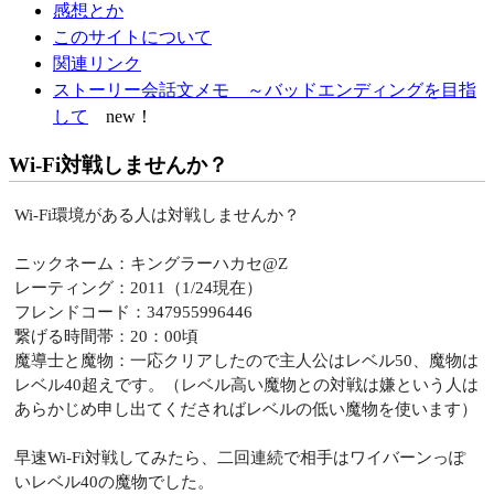
感想とか
このサイトについて
関連リンク
ストーリー会話文メモ ～バッドエンディングを目指
して
new！
Wi-Fi対戦しませんか？
Wi-Fi環境がある人は対戦しませんか？
ニックネーム：キングラーハカセ@Z
レーティング：2011（1/24現在）
フレンドコード：347955996446
繋げる時間帯：20：00頃
魔導士と魔物：一応クリアしたので主人公はレベル50、魔物は
レベル40超えです。（レベル高い魔物との対戦は嫌という人は
あらかじめ申し出てくださればレベルの低い魔物を使います）
早速Wi-Fi対戦してみたら、二回連続で相手はワイバーンっぽ
いレベル40の魔物でした。