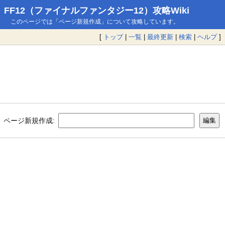
FF12（ファイナルファンタジー12）攻略Wiki
このページでは「ページ新規作成」について攻略しています。
[
トップ
|
一覧
|
最終更新
|
検索
|
ヘルプ
]
ページ新規作成: