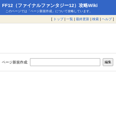
FF12（ファイナルファンタジー12）攻略Wiki
このページでは「ページ新規作成」について攻略しています。
[
トップ
|
一覧
|
最終更新
|
検索
|
ヘルプ
]
ページ新規作成: