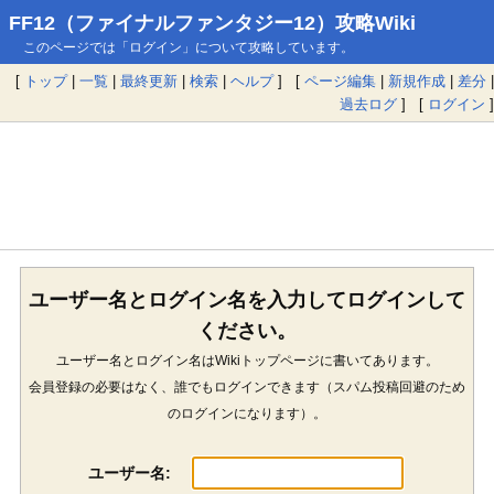
FF12（ファイナルファンタジー12）攻略Wiki
このページでは「ログイン」について攻略しています。
[
トップ
|
一覧
|
最終更新
|
検索
|
ヘルプ
] [
ページ編集
|
新規作成
|
差分
|
過去ログ
] [
ログイン
]
ユーザー名とログイン名を入力してログインして
ください。
ユーザー名とログイン名はWikiトップページに書いてあります。
会員登録の必要はなく、誰でもログインできます（スパム投稿回避のため
のログインになります）。
ユーザー名: