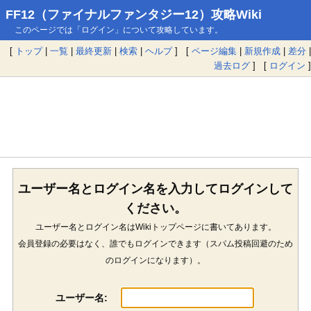
FF12（ファイナルファンタジー12）攻略Wiki
このページでは「ログイン」について攻略しています。
[
トップ
|
一覧
|
最終更新
|
検索
|
ヘルプ
] [
ページ編集
|
新規作成
|
差分
|
過去ログ
] [
ログイン
]
ユーザー名とログイン名を入力してログインして
ください。
ユーザー名とログイン名はWikiトップページに書いてあります。
会員登録の必要はなく、誰でもログインできます（スパム投稿回避のため
のログインになります）。
ユーザー名: