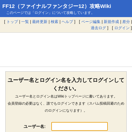
FF12（ファイナルファンタジー12）攻略Wiki
このページでは「ログイン」について攻略しています。
[
トップ
|
一覧
|
最終更新
|
検索
|
ヘルプ
] [
ページ編集
|
新規作成
|
差分
|
過去ログ
] [
ログイン
]
ユーザー名とログイン名を入力してログインして
ください。
ユーザー名とログイン名はWikiトップページに書いてあります。
会員登録の必要はなく、誰でもログインできます（スパム投稿回避のため
のログインになります）。
ユーザー名: