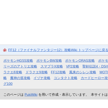
FF12（ファイナルファンタジー12）攻略Wiki トップページに戻
ポケモンHGSS攻略
ポケモンBW攻略
ポケモンORAS攻略
ポケ
リーズのアトリエ攻略
スマブラX攻略
VP2攻略
聖剣伝説4・DS(
ラクエ8攻略
ドラクエ9攻略
FF12攻略
風来のシレン攻略
MOT
略
魔神の笛攻略
イヅナ攻略
コンタクト攻略
カードヒーロー攻
グ100
このページは
PukiWiki
を用いて作成・表示しています。 本サイトは