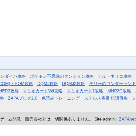
る
モンダイパ攻略
ポケモン不思議のダンジョン攻略
アルトネリコ攻略
COM)・HOM攻略
DQMJ攻略
DQMJ2攻略
テリーのワンダーランド
HER3攻略
マリオカートWii攻略
マリオカート7攻略
MHP2G攻略
略
ZAPAブログ2.0
色読みトレーニング
ステルス将棋 棋譜再生
ゲーム開発・販売会社とは一切関係ありません。
Site admin：
ZAPAn