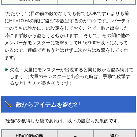
”たたかう”（目の前の敵でなくても何でもOKです）よりも前
にHP=100%の敵に”盗む”を設定するのがコツです。 パーティ
ーのうちの誰かにこの設定をしておくことで、敵と出会った
時にまず敵から盗もうと心がけます。 そして、その間に他の
メンバーがモンスターに攻撃をしてHPが100%以下になって
いるので、連続で盗もうとはせずに次からは攻撃をしてくれ
ます。
欠点：大量にモンスターが出現すると同じ敵から盗み続けて
しまう （大量のモンスターと出会った時は、手動で攻撃す
るなどした方が良さそうです）
敵からアイテムを盗む
2
†
”密猟”を獲得した後であれば、以下の設定も効果的です。
HP=100%の敵
→
盗む