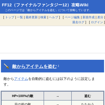
FF12（ファイナルファンタジー12）攻略Wiki
このページでは「敵からアイテムを盗む」について攻略しています。
[
トップ
|
一覧
|
最終更新
|
検索
|
ヘルプ
] [
ページ編集
|
新規作成
|
差分
|
過去ログ
] [
ログイン
]
敵からアイテムを盗む
†
敵から
アイテム
を自動的に盗むには以下のように設定しま
す。
HP=100%の敵
→
盗む
目の前の敵
→
たたかう