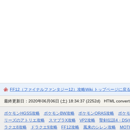
FF12（ファイナルファンタジー12）攻略Wiki トップページに戻
最終更新日：2020年06月06日 (土) 18:34:37
(2252d)
HTML convert
ポケモンHGSS攻略
ポケモンBW攻略
ポケモンORAS攻略
ポケ
リーズのアトリエ攻略
スマブラX攻略
VP2攻略
聖剣伝説4・DS(
ラクエ8攻略
ドラクエ9攻略
FF12攻略
風来のシレン攻略
MOT