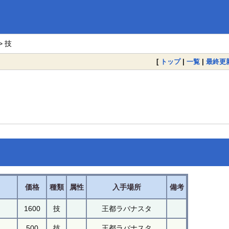
> 技
[
トップ
|
一覧
|
最終更
価格
種類
属性
入手場所
備考
1600
技
王都ラバナスタ
500
技
王都ラバナスタ