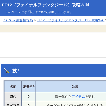
FF12（ファイナルファンタジー12）攻略Wiki
このページでは「技」について攻略しています。
ZAPAnet総合情報局
>
FF12（ファイナルファンタジー12）攻略Wiki
技
†
名前
消費MP
効果
盗む
0
敵一体から
アイテム
を盗む
ライブラ
0
ターゲットインフォが詳しく見られる