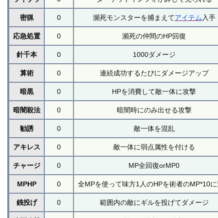
密猟
0
瀕死モンスターを捕まえて
アイテム
入手
応急処置
0
瀕死の仲間のHP回復
針千本
0
1000ダメージ
算術
0
連続成功するたびにダメージアップ
暗黒
0
HPを消費して敵一体に攻撃
暗闇殺法
0
暗闇時にのみ出せる攻撃
勧誘
0
敵一体を混乱
アキレス
0
敵一体に弱点属性を付ける
チャージ
0
MP全回復orMP0
MPHP
0
全MPを使って味方1人のHPを術者のMP*10
銭投げ
0
範囲内の敵にギルを投げてダメージ