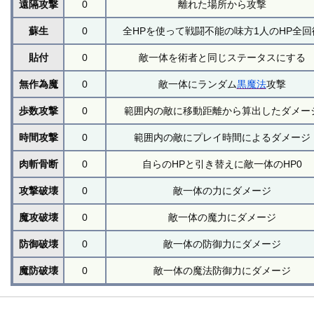
遠隔攻撃
0
離れた場所から攻撃
蘇生
0
全HPを使って戦闘不能の味方1人のHP全回
貼付
0
敵一体を術者と同じステータスにする
無作為魔
0
敵一体にランダム
黒魔法
攻撃
歩数攻撃
0
範囲内の敵に移動距離から算出したダメー
時間攻撃
0
範囲内の敵にプレイ時間によるダメージ
肉斬骨断
0
自らのHPと引き替えに敵一体のHP0
攻撃破壊
0
敵一体の力にダメージ
魔攻破壊
0
敵一体の魔力にダメージ
防御破壊
0
敵一体の防御力にダメージ
魔防破壊
0
敵一体の魔法防御力にダメージ