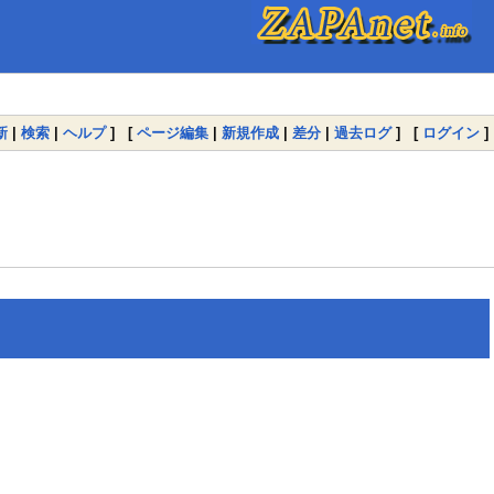
新
|
検索
|
ヘルプ
] [
ページ編集
|
新規作成
|
差分
|
過去ログ
] [
ログイン
]