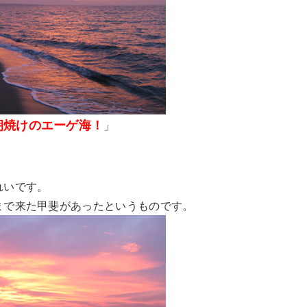
朝焼けのエーゲ海！
」
れいです。
まで来た甲斐があったというものです。