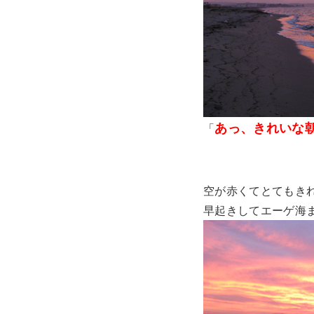
あっ、きれいな
「
空が赤くてとてもき
早起きしてエーゲ海