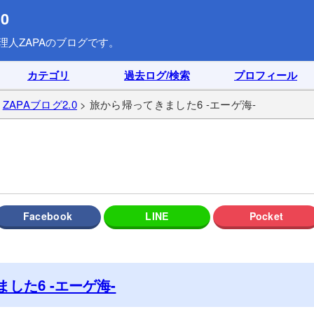
0
理人ZAPAのブログです。
カテゴリ
過去ログ/検索
プロフィール
>
ZAPAブログ2.0
> 旅から帰ってきました6 -エーゲ海-
した6 -エーゲ海-