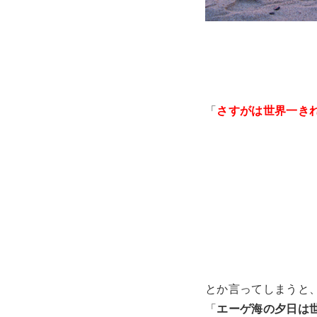
「
さすがは世界一き
とか言ってしまうと
「
エーゲ海の夕日は