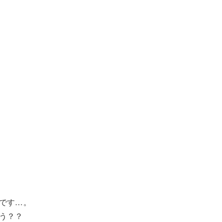
です…。
う？？