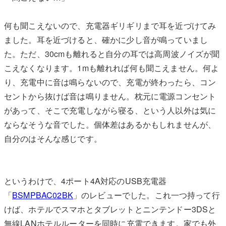
何も聞こえないので、充電器ギリギリまで耳を近づけてみ
ました。耳を近づけると、確かに少し音が鳴っていまし
た。ただ、30cmも離れると自分の耳では高周波ノイズが聞
こえなくなります。1mも離れれば何も聞こえません。何よ
り、充電中に音は鳴らないので、充電が終わったら、コン
セントから抜けば音は鳴りません。枕元に電源コンセント
があって、そこで充電しながら寝る、という人以外は気に
ならなそうな音でした。個体差はあるかもしれませんが、
自分のはそんな感じです。
というわけで、4ポート4A対応のUSB充電器
「
BSMPBAC02BK
」のレビューでした。これ一つ持って行
けば、ホテルでスマホとタブレットとニンテンドー3DSと
無線LANホテルルーターを同時に充電できます。家でも外